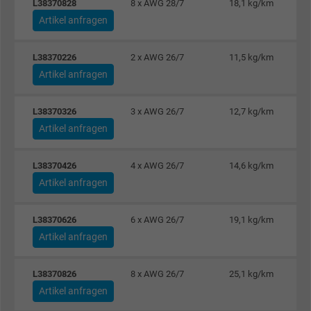
Anbieter
Google LLC
L38370828
8 x AWG 28/7
18,1 kg/km
Artikel anfragen
Laufzeit
1 Jahr
L38370226
2 x AWG 26/7
11,5 kg/km
Wird verwendet, um die Aktionen eines
Artikel anfragen
Zweck
Benutzers auf der Website zu Werbezweck
zu registrieren und zu melden.
L38370326
3 x AWG 26/7
12,7 kg/km
Artikel anfragen
Name
test_cookie, Google DoubleClick
L38370426
4 x AWG 26/7
14,6 kg/km
Anbieter
Google LLC
Artikel anfragen
Laufzeit
15 Minuten
L38370626
6 x AWG 26/7
19,1 kg/km
Artikel anfragen
Enthält eine zufällig generierte Benutzer-ID.
Mithilfe dieser ID kann Google den Nutzer 
Zweck
verschiedenen Websites
L38370826
8 x AWG 26/7
25,1 kg/km
domänenübergreifend erkennen und
Artikel anfragen
personalisierte Werbung anzeigen.