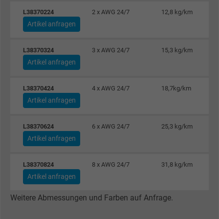
L38370224
2 x AWG 24/7
12,8 kg/km
Artikel anfragen
bkdwCNfVtWgQ67qT8AM,49021628980,
Name
Google Ad Conversion Tracking
L38370324
3 x AWG 24/7
15,3 kg/km
Artikel anfragen
Anbieter
Google LLC, Google Ads
Laufzeit
Persistent
L38370424
4 x AWG 24/7
18,7kg/km
Artikel anfragen
Zweck
Dies ist ein Conversion Tracking-Service.
L38370624
6 x AWG 24/7
25,3 kg/km
Name
bkdwCNfVtWgQ67qT8AM,49021628980_expire
Artikel anfragen
Anbieter
Google Ads Conversion Tracking, Google LLC
L38370824
8 x AWG 24/7
31,8 kg/km
Artikel anfragen
Laufzeit
Persistent
Weitere Abmessungen und Farben auf Anfrage.
Zweck
Dies ist ein Conversion Tracking-Service.