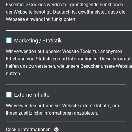
Essentielle Cookies werden für grundlegende Funktionen
L38370434
4 x AWG 34/7
6 kg/km
der Webseite benötigt. Dadurch ist gewährleistet, dass die
Artikel anfragen
Webseite einwandfrei funktioniert.
L38370634
6 x AWG 34/7
8,1 kg/km
Name
cookie_optin
Artikel anfragen
Marketing / Statistik
Anbieter
TYPO3
Wir verwenden auf unserer Website Tools zur anonymen
L38370834
8 x AWG 34/7
10,2 kg/km
Erhebung von Statistiken und Informationen. Diese Informat
Artikel anfragen
Laufzeit
1 Jahr
helfen uns zu verstehen, wie unsere Besucher unsere Websit
nutzen.
Enthält die gewählten Tracking-Optin-
L38370232
2 x AWG 32/7
6 kg/km
Zweck
Einstellungen.
Artikel anfragen
Name
_ga, Google Analytics
Externe Inhalte
L38370332
3 x AWG 32/7
6,3 kg/km
Anbieter
Google LLC
Wir verwenden auf unserer Website externe Inhalte, um
Artikel anfragen
Ihnen zusätzliche Informationen anzubieten.
Laufzeit
2 Jahre
L38370432
4 x AWG 32/7
6,5 kg/km
Cookie von Google für Website-Analysen.
Artikel anfragen
Cookie-Informationen