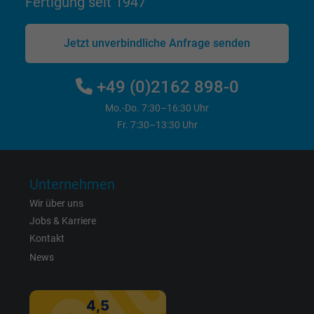
Anzeigenausrichtung und Anzeigenmessu
Fertigung seit 1947
Jetzt unverbindliche Anfrage senden
Name
act, Facebook Pixel
Anbieter
Facebook Ireland Ltd.
+49 (0)2162 898-0
Laufzeit
1 Jahr
Mo.-Do. 7:30–16:30 Uhr
Fr. 7:30–13:30 Uhr
Cookie von Facebook für Website-Analyse,
Zweck
Anzeigenausrichtung und Anzeigenmessu
Unternehmen
Name
c_user, Facebook Pixel
Wir über uns
Jobs & Karriere
Anbieter
Facebook Ireland Ltd.
Kontakt
News
Laufzeit
1 Jahr
Cookie von Facebook für Website-Analyse,
Zweck