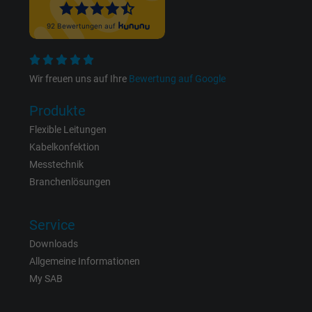
Anzeigenausrichtung und Anzeigenmessu
Name
datr, Facebook Pixel
Anbieter
Facebook Ireland Ltd.
Wir freuen uns auf Ihre
Bewertung auf Google
Laufzeit
1 Jahr
Produkte
Flexible Leitungen
Cookie von Facebook für Website-Analyse,
Kabelkonfektion
Zweck
Anzeigenausrichtung und Anzeigenmessu
Messtechnik
Branchenlösungen
Name
fr, Facebook Pixel
Service
Anbieter
Facebook Ireland Ltd.
Downloads
Allgemeine Informationen
Laufzeit
1 Jahr
My SAB
Cookie von Facebook für Website-Analyse,
Zweck