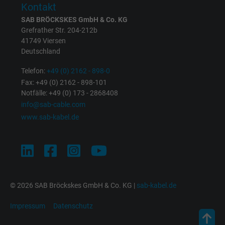
Anzeigenausrichtung und Anzeigenmessu
Kontakt
SAB BRÖCKSKES GmbH & Co. KG
Grefrather Str. 204-212b
Name
m_pixel_ration, Facebook Pixel
41749 Viersen
Deutschland
Anbieter
Facebook Ireland Ltd.
Telefon:
+49 (0) 2162 - 898-0
Laufzeit
1 Jahr
Fax: +49 (0) 2162 - 898-101
Notfälle: +49 (0) 173 - 2868408
Cookie von Facebook für Website-Analyse,
info@sab-cable.com
Zweck
Anzeigenausrichtung und Anzeigenmessu
www.sab-kabel.de
Name
pl, Facebook Pixel
Anbieter
Facebook Ireland Ltd.
© 2026 SAB Bröckskes GmbH & Co. KG |
sab-kabel.de
Laufzeit
1 Jahr
Impressum
Datenschutz
Cookie von Facebook für Website-Analyse,
Zweck