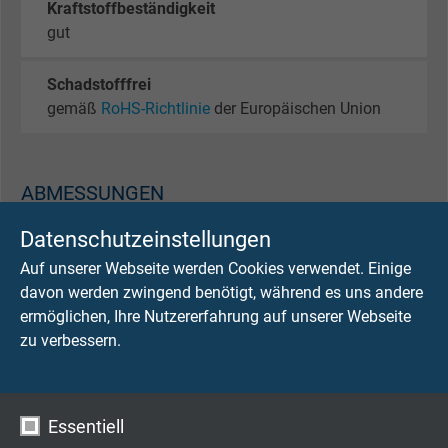
Kraftstoffbeständigkeit
gut
Schadstofffrei
gemäß
RoHS-Richtlinie
der Europäischen Union
ABMESSUNGEN
Datenschutzeinstellungen
Art.-Nr.
Abmessung
Cu-Zahl
Leitung
Auf unserer Webseite werden Cookies verwendet. Einige
gewicht
davon werden zwingend benötigt, während es uns andere
ermöglichen, Ihre Nutzererfahrung auf unserer Webseite
L38370234
2 x AWG 34/7
5,7 kg/km
zu verbessern.
Artikel anfragen
L38370334
3 x AWG 34/7
6 kg/km
Artikel anfragen
Essentiell