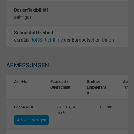
Dauerflexibilität
sehr gut
Schadstofffreiheit
gemäß
RoHS-Richtlinie
der Europäischen Union
ABMESSUNGEN
Art.-Nr.
Paarzahl x
Größter
Außen
Querschnitt
Einzeldraht
10%
ø
L37640214
2 x 2 x 0,14
0,11 mm
mm²
Artikel anfragen