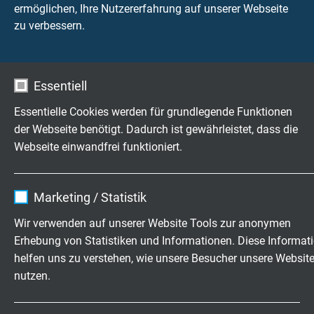
ermöglichen, Ihre Nutzererfahrung auf unserer Webseite
L37641025
10 x 2 x 0,25
0,11 mm
zu verbessern.
mm²
Artikel anfragen
L37641225
12 x 2 x 0,25
0,11 mm
Essentiell
mm²
Essentielle Cookies werden für grundlegende Funktionen
Artikel anfragen
der Webseite benötigt. Dadurch ist gewährleistet, dass die
Webseite einwandfrei funktioniert.
L37641425
14 x 2 x 0,25
0,11 mm
mm²
Artikel anfragen
Name
cookie_optin
Marketing / Statistik
Anbieter
TYPO3
L37641825
18 x 2 x 0,25
0,11 mm
Wir verwenden auf unserer Website Tools zur anonymen
mm²
Erhebung von Statistiken und Informationen. Diese Informat
Laufzeit
1 Jahr
Artikel anfragen
helfen uns zu verstehen, wie unsere Besucher unsere Websit
nutzen.
Enthält die gewählten Tracking-Optin-
Zweck
L37642525
25 x 2 x 0,25
0,11 mm
Einstellungen.
mm²
Name
_ga, Google Analytics