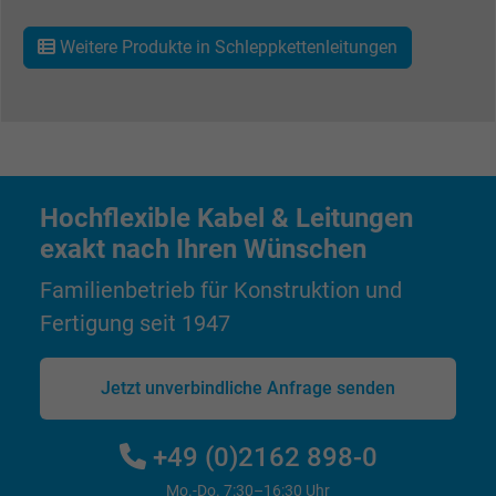
Anbieter
Facebook Ireland Ltd.
Weitere Produkte in Schleppkettenleitungen
Laufzeit
1 Jahr
Cookie von Facebook für Website-Analyse,
Zweck
Anzeigenausrichtung und Anzeigenmessu
Hochflexible Kabel & Leitungen
Name
m_pixel_ration, Facebook Pixel
exakt nach Ihren Wünschen
Anbieter
Facebook Ireland Ltd.
Familienbetrieb für Konstruktion und
Fertigung seit 1947
Laufzeit
1 Jahr
Cookie von Facebook für Website-Analyse,
Jetzt unverbindliche Anfrage senden
Zweck
Anzeigenausrichtung und Anzeigenmessu
+49 (0)2162 898-0
Name
pl, Facebook Pixel
Mo.-Do. 7:30–16:30 Uhr