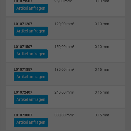
Anbieter
Google LLC
L01079507
95,00 mm²
0,10 mm
Artikel anfragen
Laufzeit
1 Minute
L01071207
120,00 mm²
0,10 mm
Cookie von Google für Website-Analysen.
Artikel anfragen
Zweck
Erzeugt statistische Daten darüber, wie der
Besucher die Website nutzt.
L01071507
150,00 mm²
0,10 mm
Artikel anfragen
Name
IDE, Google DoubleClick
L01071857
185,00 mm²
0,15 mm
Anbieter
Google LLC
Artikel anfragen
Laufzeit
1 Jahr
L01072407
240,00 mm²
0,15 mm
Artikel anfragen
Wird verwendet, um die Aktionen eines
Zweck
Benutzers auf der Website zu Werbezweck
L01073007
300,00 mm²
0,15 mm
zu registrieren und zu melden.
Artikel anfragen