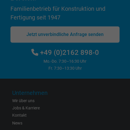
Zweck
Dies ist ein Conversion Tracking-Service.
Familienbetrieb für Konstruktion und
Fertigung seit 1947
Name
bkdwCNfVtWgQ67qT8AM,49021628980_expire
Jetzt unverbindliche Anfrage senden
Anbieter
Google Ads Conversion Tracking, Google LLC
+49 (0)2162 898-0
Laufzeit
Persistent
Mo.-Do. 7:30–16:30 Uhr
Zweck
Dies ist ein Conversion Tracking-Service.
Fr. 7:30–13:30 Uhr
Name
NID, Google Maps
Unternehmen
Anbieter
Google LLC
Wir über uns
Jobs & Karriere
Laufzeit
6 Monate
Kontakt
News
Registriert eine eindeutige ID, die das Gerät