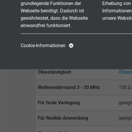
grundlegende Funktionen der
Erhebung von 
Ader/
Webseite benötigt. Dadurch ist
Informationen
gewährleistet, dass die Webseite
unsere Websit
Mindestbiegeradius
12 x d
einwandfrei funktioniert.
Temperaturbereich
nicht 
Name
cookie_optin
Name
bewegt
Cookie-Informationen
Anbieter
TYPO3
Anbieter
Brennverhalten
flamm
Laufzeit
1 Jahr
Laufzeit
Ölbeständigkeit
Ölbes
Enthält die
Wellenwiderstand 3 - 20 MHz
150 Ω
Zweck
gewählten Tracking-
Zweck
Optin-Einstellungen.
Für feste Verlegung
geeign
Name
Für flexible Anwendung
geeign
Anbieter