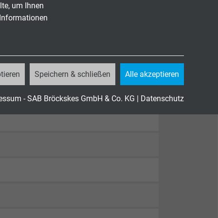
lte, um Ihnen
 Informationen
tieren
Speichern & schließen
Alle akzeptieren
82-332-1-2
essum - SAB Bröckskes GmbH & Co. KG
|
Datenschutz