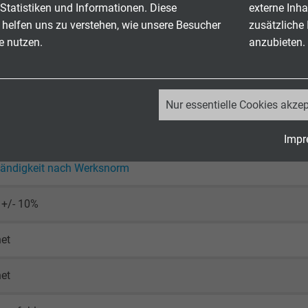
Statistiken und Informationen. Diese
externe Inha
Schirm: 1500 V
 helfen uns zu verstehen, wie unsere Besucher
zusätzliche
e nutzen.
anzubieten.
bewegt: -30/+70 °C
_ga, Google Analytics
: -5/+70 °C
Nur essentielle Cookies akzep
Google LLC
hemmend und selbstverlöschend nach
IEC 60332-1-2 + VDE 04
Impr
2 Jahre
tändigkeit nach Werksnorm
Cookie von Google für Website-Analysen.
 +/- 10%
Erzeugt statistische Daten darüber, wie der
Besucher die Website nutzt.
et
_ga_JL6KH9WKZ9, Google Analytics
et
Google LLC