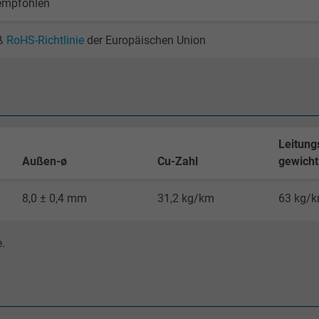
 empfohlen
2 Jahre
ß
RoHS-Richtlinie
der Europäischen Union
Cookie von Google für Website-Analysen.
Erzeugt statistische Daten darüber, wie der
Besucher die Website nutzt.
_gid, Google Analytics
Leitung
Außen-ø
Cu-Zahl
gewicht
Google LLC
8,0 ± 0,4 mm
31,2 kg/km
63 kg/
1 Tag
Cookie von Google für Website-Analysen.
.
Erzeugt statistische Daten darüber, wie der
Besucher die Website nutzt.
_gat_UA-4852692-1, Google Analytics