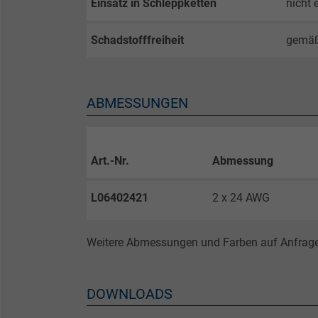
Einsatz in Schleppketten
nicht
Laufzeit
Schadstofffreiheit
gemä
Zweck
ABMESSUNGEN
Name
Art.-Nr.
Abmessung
Anbieter
L06402421
2 x 24 AWG
Laufzeit
Weitere Abmessungen und Farben auf Anfrage
Zweck
DOWNLOADS
Name