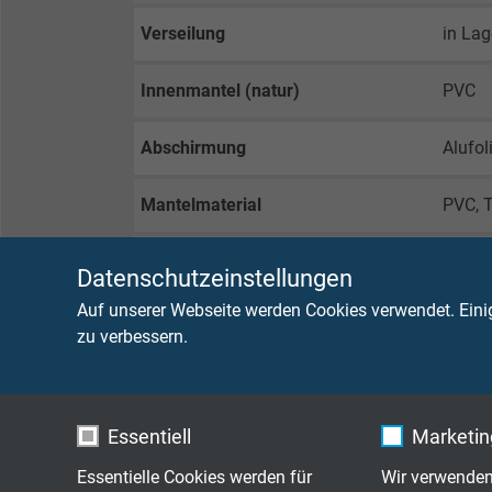
Verseilung
in La
Innenmantel (natur)
PVC
Abschirmung
Alufol
Mantelmaterial
PVC, 
Mantelfarbe
rotlil
Datenschutzeinstellungen
Auf unserer Webseite werden Cookies verwendet. Eini
zu verbessern.
TECHNISCHE DATEN
Betriebsspitzenspannung
max. 
Essentiell
Marketing
Essentielle Cookies werden für
Wir verwenden
Prüfspannung
Ader/