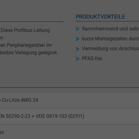
PRODUKTVORTEILE
flammhemmend und selbs
 Diese Profibus Leitung
en
kurze Montagezeiten durc
en Peripheriegeräten im
Vermeidung von Anschlus
flexible Verlegung geeignet.
PFAS-frei
e Cu-Litze AWG 24
EN 50290-2-23 + VDE 0819-103 (02YI1)
rün