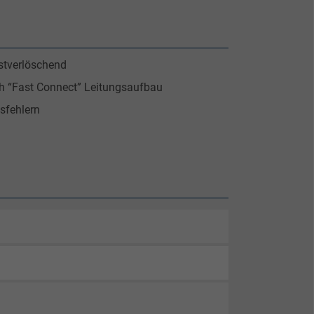
tverlöschend
h “Fast Connect” Leitungsaufbau
sfehlern