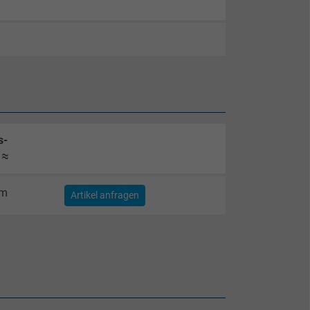
s-
 ≈
km
Artikel anfragen