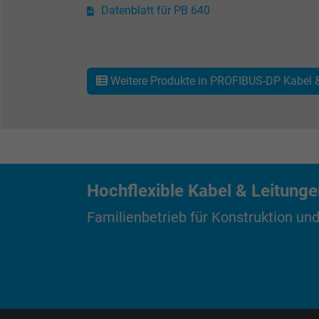
Datenblatt für PB 640
Anbieter
Laufzeit
Weitere Produkte in PROFIBUS-DP Kabel
Zweck
Name
Hochflexible Kabel & Leitung
Anbieter
Familienbetrieb für Konstruktion und
Laufzeit
Zweck