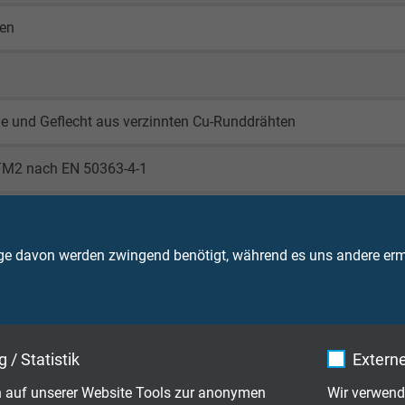
gen
ie und Geflecht aus verzinnten Cu-Runddrähten
TM2 nach EN 50363-4-1
a (RAL 4001)
ge davon werden zwingend benötigt, während es uns andere ermö
350 V
 / Statistik
Externe
 auf unserer Website Tools zur anonymen
Wir verwend
Ader: 1500 V