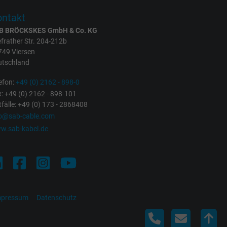
ntakt
B BRÖCKSKES GmbH & Co. KG
frather Str. 204-212b
749 Viersen
utschland
efon:
+49 (0) 2162 - 898-0
: +49 (0) 2162 - 898-101
fälle: +49 (0) 173 - 2868408
fo@sab-cable.com
w.sab-kabel.de
mpressum
Datenschutz