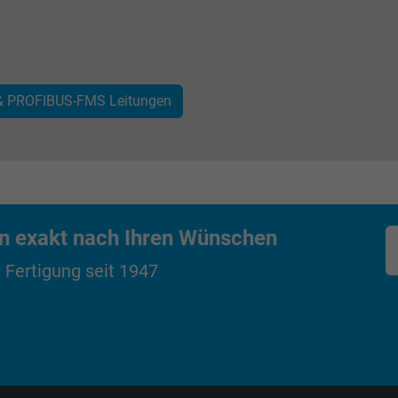
Google LLC
1 Minute
 & PROFIBUS-FMS Leitungen
Cookie von Google für Website-Analysen.
Erzeugt statistische Daten darüber, wie der
Besucher die Website nutzt.
IDE, Google DoubleClick
en exakt nach Ihren Wünschen
Google LLC
 Fertigung seit 1947
1 Jahr
Wird verwendet, um die Aktionen eines
Benutzers auf der Website zu
Werbezwecken zu registrieren und zu