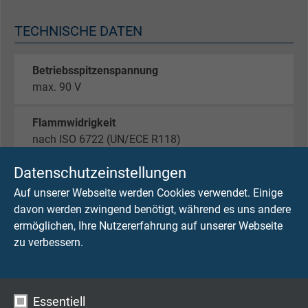
TECHNISCHE DATEN
Betriebsspitzenspannung
max. 90 V
Flammwidrigkeit
nach ISO 6722 (UN/ECE R118)
Datenschutzeinstellungen
Brennverhalten
flammhemmend und selbstverlöschend nach
IEC
Auf unserer Webseite werden Cookies verwendet. Einige
60332-1-2 + VDE 0482-332-1-2
davon werden zwingend benötigt, während es uns andere
ermöglichen, Ihre Nutzererfahrung auf unserer Webseite
zu verbessern.
Anwendung
für EtherCAT- und EtherNET/IP-Anwendungen
geeignet
Essentiell