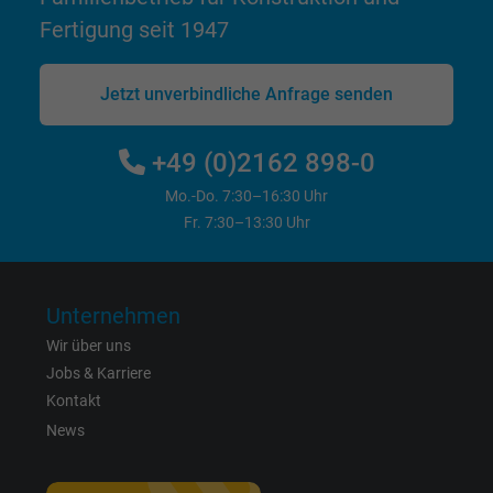
personalisierte Werbung anzeigen.
Fertigung seit 1947
bkdwCNfVtWgQ67qT8AM,49021628980,
Name
Jetzt unverbindliche Anfrage senden
Google Ad Conversion Tracking
Anbieter
Google LLC, Google Ads
+49 (0)2162 898-0
Mo.-Do. 7:30–16:30 Uhr
Laufzeit
Persistent
Fr. 7:30–13:30 Uhr
Zweck
Dies ist ein Conversion Tracking-Service.
Unternehmen
Name
bkdwCNfVtWgQ67qT8AM,49021628980_expire
Wir über uns
Jobs & Karriere
Anbieter
Google Ads Conversion Tracking, Google LLC
Kontakt
Laufzeit
Persistent
News
Zweck
Dies ist ein Conversion Tracking-Service.