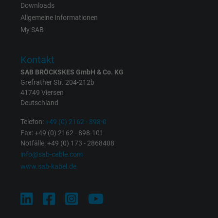
Downloads
Cookie von Facebook für Website-Analyse,
Allgemeine Informationen
Zweck
Anzeigenausrichtung und Anzeigenmessu
My SAB
Kontakt
Name
presence, Facebook Pixel
SAB BRÖCKSKES GmbH & Co. KG
Anbieter
Facebook Ireland Ltd.
Grefrather Str. 204-212b
41749 Viersen
Deutschland
Laufzeit
1 Jahr
Telefon:
+49 (0) 2162 - 898-0
Cookie von Facebook für Website-Analyse,
Zweck
Fax: +49 (0) 2162 - 898-101
Anzeigenausrichtung und Anzeigenmessu
Notfälle: +49 (0) 173 - 2868408
info@sab-cable.com
www.sab-kabel.de
Name
sb, Facebook Pixel
Anbieter
Facebook Ireland Ltd.
Laufzeit
1 Jahr