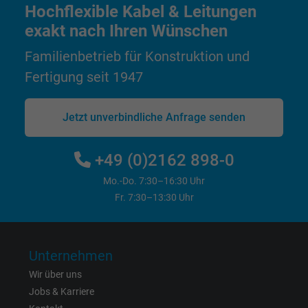
Hochflexible Kabel & Leitungen
Cookie von Facebook für Website-Analyse,
exakt nach Ihren Wünschen
Zweck
Anzeigenausrichtung und Anzeigenmessu
Familienbetrieb für Konstruktion und
Fertigung seit 1947
Name
datr, Facebook Pixel
Anbieter
Facebook Ireland Ltd.
Jetzt unverbindliche Anfrage senden
Laufzeit
1 Jahr
+49 (0)2162 898-0
Cookie von Facebook für Website-Analyse,
Mo.-Do. 7:30–16:30 Uhr
Zweck
Anzeigenausrichtung und Anzeigenmessu
Fr. 7:30–13:30 Uhr
Name
fr, Facebook Pixel
Unternehmen
Anbieter
Facebook Ireland Ltd.
Wir über uns
Jobs & Karriere
Laufzeit
1 Jahr