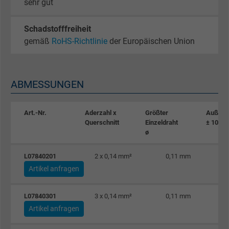
sehr gut
Schadstofffreiheit
gemäß
RoHS-Richtlinie
der Europäischen Union
ABMESSUNGEN
Art.-Nr.
Aderzahl x
Größter
Außen-
Querschnitt
Einzeldraht
± 10%
ø
L07840201
2 x 0,14 mm²
0,11 mm
Artikel anfragen
L07840301
3 x 0,14 mm²
0,11 mm
Artikel anfragen