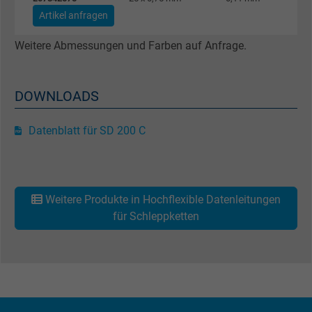
Artikel anfragen
Cookie von Facebook für Website-Analyse,
Zweck
Anzeigenausrichtung und Anzeigenmessu
Weitere Abmessungen und Farben auf Anfrage.
Name
act, Facebook Pixel
DOWNLOADS
Anbieter
Facebook Ireland Ltd.
Datenblatt für SD 200 C
Laufzeit
1 Jahr
Cookie von Facebook für Website-Analyse,
Zweck
Anzeigenausrichtung und Anzeigenmessu
Weitere Produkte in Hochflexible Datenleitungen
für Schleppketten
Name
c_user, Facebook Pixel
Anbieter
Facebook Ireland Ltd.
Laufzeit
1 Jahr