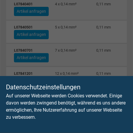
L07840401
4 x 0,14 mm²
0,11 mm
Artikel anfragen
L07840501
5 x 0,14 mm²
0,11 mm
Artikel anfragen
L07840701
7 x 0,14 mm²
0,11 mm
Artikel anfragen
L07841201
12 x 0,14 mm²
0,11 mm
Artikel anfragen
Datenschutzeinstellungen
Auf unserer Webseite werden Cookies verwendet. Einige
L07841801
18 x 0,14 mm²
0,11 mm
davon werden zwingend benötigt, während es uns andere
Artikel anfragen
ermöglichen, Ihre Nutzererfahrung auf unserer Webseite
zu verbessern.
L07842501
25 x 0,14 mm²
0,11 mm
Artikel anfragen