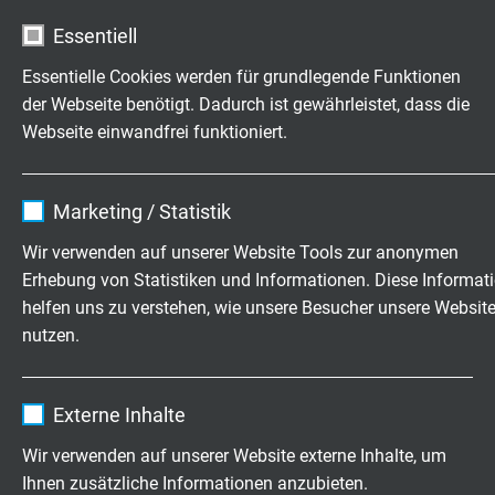
Essentiell
L07843201
32 x 0,14 mm²
0,11 mm
Artikel anfragen
Essentielle Cookies werden für grundlegende Funktionen
der Webseite benötigt. Dadurch ist gewährleistet, dass die
L07840202
2 x 0,25 mm²
0,11 mm
Webseite einwandfrei funktioniert.
Artikel anfragen
Name
cookie_optin
Marketing / Statistik
L07840302
3 x 0,25 mm²
0,11 mm
Artikel anfragen
Anbieter
TYPO3
Wir verwenden auf unserer Website Tools zur anonymen
Erhebung von Statistiken und Informationen. Diese Informat
Laufzeit
1 Jahr
L07840402
4 x 0,25 mm²
0,11 mm
helfen uns zu verstehen, wie unsere Besucher unsere Websit
Artikel anfragen
nutzen.
Enthält die gewählten Tracking-Optin-
Zweck
Einstellungen.
L07840502
5 x 0,25 mm²
0,11 mm
Name
_ga, Google Analytics
Artikel anfragen
Externe Inhalte
Anbieter
Google LLC
Wir verwenden auf unserer Website externe Inhalte, um
L07840702
7 x 0,25 mm²
0,11 mm
Ihnen zusätzliche Informationen anzubieten.
Laufzeit
2 Jahre
Artikel anfragen