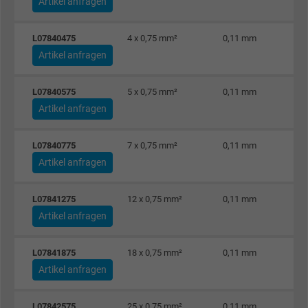
Artikel anfragen
Zweck
Dies ist ein Conversion Tracking-Service.
L07840475
4 x 0,75 mm²
0,11 mm
Artikel anfragen
Name
NID, Google Maps
L07840575
5 x 0,75 mm²
0,11 mm
Anbieter
Google LLC
Artikel anfragen
Laufzeit
6 Monate
L07840775
7 x 0,75 mm²
0,11 mm
Registriert eine eindeutige ID, die das Gerät
Artikel anfragen
Zweck
eines wiederkehrenden Benutzers identifizie
Die ID wird für gezielte Werbung genutzt.
L07841275
12 x 0,75 mm²
0,11 mm
Artikel anfragen
Name
_fbp, Facebook Pixel
L07841875
18 x 0,75 mm²
0,11 mm
Anbieter
Facebook Ireland Ltd.
Artikel anfragen
Laufzeit
1 Jahr
L07842575
25 x 0,75 mm²
0,11 mm