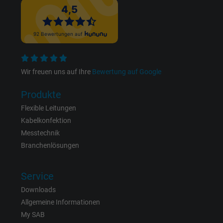
Zweck
Dies ist ein Conversion Tracking-Service.
Name
bkdwCNfVtWgQ67qT8AM,49021628980_expire
Anbieter
Google Ads Conversion Tracking, Google LLC
Wir freuen uns auf Ihre
Bewertung auf Google
Laufzeit
Persistent
Produkte
Zweck
Dies ist ein Conversion Tracking-Service.
Flexible Leitungen
Kabelkonfektion
Messtechnik
Name
NID, Google Maps
Branchenlösungen
Anbieter
Google LLC
Service
Laufzeit
6 Monate
Downloads
Allgemeine Informationen
Registriert eine eindeutige ID, die das Gerät
My SAB
Zweck
eines wiederkehrenden Benutzers identifizie