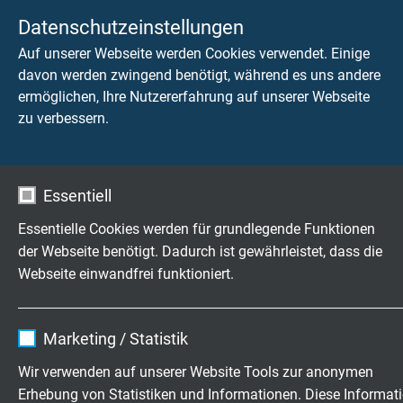
Flammausbreitung
Datenschutzeinstellungen
keine Brandweiterleitung
nach
IEC 60332-3-24 + VDE 0482-332-3-24
Auf unserer Webseite werden Cookies verwendet. Einige
bzw.
IEC 60332-3-25 + VDE 0482-332-3-25
davon werden zwingend benötigt, während es uns andere
Kategorie C bzw. D
ermöglichen, Ihre Nutzererfahrung auf unserer Webseite
zu verbessern.
Schadstofffreiheit
gemäß
RoHS-Richtlinie
der Europäischen Union
Essentiell
Essentielle Cookies werden für grundlegende Funktionen
ABMESSUNGEN
der Webseite benötigt. Dadurch ist gewährleistet, dass die
Webseite einwandfrei funktioniert.
Art.-Nr.
Typ
Aderzahl x
Für
Querschnitt
Thermoel
Name
cookie_optin
Marketing / Statistik
047110 …*
Th 20 LGS
2 x 0,22 mm²
Anbieter
TYPO3
Artikel anfragen
Wir verwenden auf unserer Website Tools zur anonymen
Erhebung von Statistiken und Informationen. Diese Informat
Laufzeit
1 Jahr