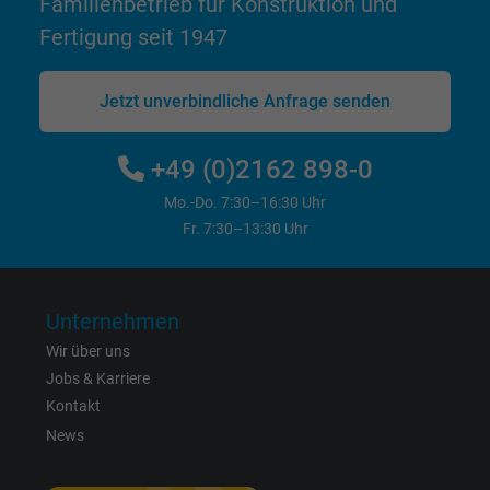
Familienbetrieb für Konstruktion und
Fertigung seit 1947
Anbieter
Google LLC
Laufzeit
15 Minuten
Jetzt unverbindliche Anfrage senden
Enthält eine zufällig generierte Benutzer-ID.
+49 (0)2162 898-0
Mithilfe dieser ID kann Google den Nutzer 
Zweck
verschiedenen Websites
Mo.-Do. 7:30–16:30 Uhr
Fr. 7:30–13:30 Uhr
domänenübergreifend erkennen und
personalisierte Werbung anzeigen.
Unternehmen
bkdwCNfVtWgQ67qT8AM,49021628980,
Name
Wir über uns
Google Ad Conversion Tracking
Jobs & Karriere
Anbieter
Google LLC, Google Ads
Kontakt
News
Laufzeit
Persistent