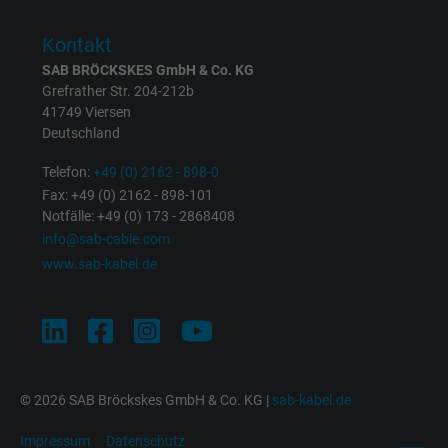
Die ID wird für gezielte Werbung genutzt.
Kontakt
SAB BRÖCKSKES GmbH & Co. KG
Name
_fbp, Facebook Pixel
Grefrather Str. 204-212b
41749 Viersen
Anbieter
Facebook Ireland Ltd.
Deutschland
Laufzeit
1 Jahr
Telefon:
+49 (0) 2162 - 898-0
Fax: +49 (0) 2162 - 898-101
Cookie von Facebook für Website-Analyse,
Notfälle: +49 (0) 173 - 2868408
Zweck
Anzeigenausrichtung und Anzeigenmessu
info@sab-cable.com
www.sab-kabel.de
Name
act, Facebook Pixel
Anbieter
Facebook Ireland Ltd.
Laufzeit
1 Jahr
© 2026 SAB Bröckskes GmbH & Co. KG |
sab-kabel.de
Cookie von Facebook für Website-Analyse,
Impressum
Datenschutz