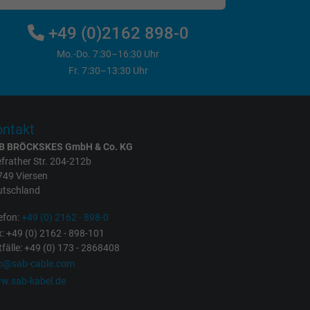
+49 (0)2162 898-0
Mo.-Do. 7:30–16:30 Uhr
Fr. 7:30–13:30 Uhr
ntakt
B BRÖCKSKES GmbH & Co. KG
frather Str. 204-212b
749 Viersen
utschland
efon:
+49 (0) 2162 - 898-0
: +49 (0) 2162 - 898-101
fälle: +49 (0) 173 - 2868408
fo@sab-cable.com
w.sab-kabel.de