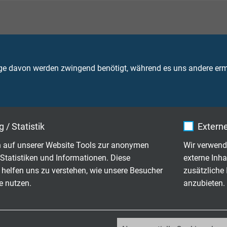
ge davon werden zwingend benötigt, während es uns andere ermö
hemmend und selbstverlöschend nach
IEC 60332-1-2 + VDE 04
t: max. +250 °C
 / Statistik
Externe
bewegt: max. +250 °C
eingeschränkter Gebrauchsdauer: max +260 °C
 auf unserer Website Tools zur anonymen
Wir verwend
Statistiken und Informationen. Diese
externe Inha
 Ω x km
 helfen uns zu verstehen, wie unsere Besucher
zusätzliche
e nutzen.
anzubieten.
Brandweiterleitung
IEC 60332-3-24 + VDE 0482-332-3-24
EC 60332-3-25 + VDE 0482-332-3-25
Kategorie C bzw. D
_ga, Google Analytics