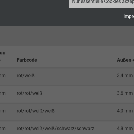
Nur essentielle Cookies akzep
ß
RoHS-Richtlinie
der Europäischen Union
Google LLC
Impr
2 Jahre
Cookie von Google für Website-Analysen.
Erzeugt statistische Daten darüber, wie der
bau
Besucher die Website nutzt.
ø
Farbcode
Außen-ø
_ga_JL6KH9WKZ9, Google Analytics
 mm
rot/weiß
3,4 mm
Google LLC
 mm
rot/rot/weiß
3,6 mm
2 Jahre
 mm
rot/rot/weiß/weiß
4,0 mm
Cookie von Google für Website-Analysen.
Erzeugt statistische Daten darüber, wie der
Besucher die Website nutzt.
 mm
rot/rot/weiß/weiß/schwarz/schwarz
4,8 mm