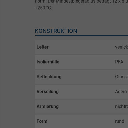
Form. Der Mindestbiegeradius beträgt 12 x d 
+250 °C.
KONSTRUKTION
Leiter
venick
Isolierhülle
PFA
Beflechtung
Glass
Verseilung
Adern
Armierung
nichtr
Form
rund