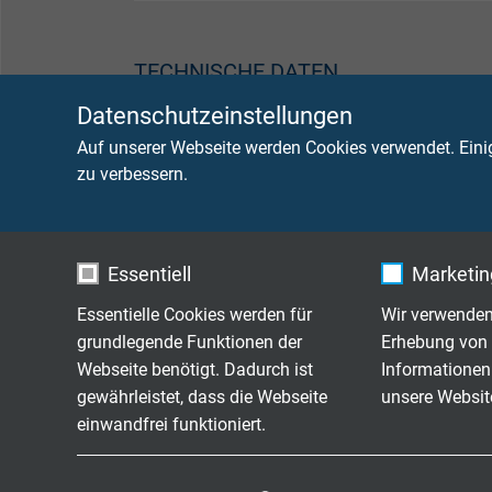
TECHNISCHE DATEN
Datenschutzeinstellungen
Mindestbiegeradius
12 x d
Auf unserer Webseite werden Cookies verwendet. Eini
zu verbessern.
Brennverhalten
flamm
Temperaturbereich der Isolation
beweg
Essentiell
Marketing
nicht 
bein 
Essentielle Cookies werden für
Wir verwenden
grundlegende Funktionen der
Erhebung von 
Isolation
> 1 M
Webseite benötigt. Dadurch ist
Informationen
gewährleistet, dass die Webseite
unsere Websit
Flammausbreitung
keine 
einwandfrei funktioniert.
nach
bzw.
I
Name
cookie_optin
Name