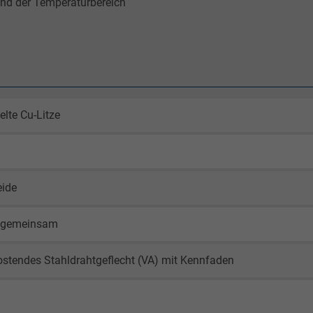
und der Temperaturbereich
elte Cu-Litze
eide
 gemeinsam
ostendes Stahldrahtgeflecht (VA) mit Kennfaden