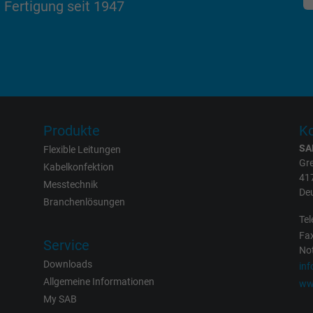
Erzeugt statistische Daten darüber, wie der
 Fertigung seit 1947
Besucher die Website nutzt.
IDE, Google DoubleClick
Google LLC
Produkte
Ko
1 Jahr
SA
Flexible Leitungen
Wird verwendet, um die Aktionen eines
Gre
Kabelkonfektion
41
Benutzers auf der Website zu
Messtechnik
De
Werbezwecken zu registrieren und zu
Branchenlösungen
melden.
Tel
Fax
Service
Not
test_cookie, Google DoubleClick
Downloads
in
Allgemeine Informationen
ww
Google LLC
My SAB