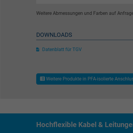
Name
Weitere Abmessungen und Farben auf Anfrage
Anbieter
DOWNLOADS
Laufzeit
Datenblatt für TGV
Zweck
Weitere Produkte in PFA-isolierte Anschlu
Name
Anbieter
Laufzeit
Hochflexible Kabel & Leitung