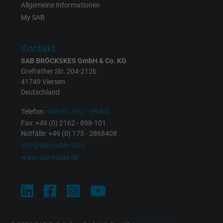
Allgemeine Informationen
My SAB
Laufzeit
1 Tag
Cookie von Google für Website-Analysen.
Kontakt
Zweck
Erzeugt statistische Daten darüber, wie der
SAB BRÖCKSKES GmbH & Co. KG
Besucher die Website nutzt.
Grefrather Str. 204-212b
41749 Viersen
Deutschland
Name
_gat_UA-4852692-1, Google Analytics
Telefon:
+49 (0) 2162 - 898-0
Anbieter
Google LLC
Fax: +49 (0) 2162 - 898-101
Notfälle: +49 (0) 173 - 2868408
Laufzeit
1 Minute
info@sab-cable.com
www.sab-kabel.de
Cookie von Google für Website-Analysen.
Zweck
Erzeugt statistische Daten darüber, wie der
Besucher die Website nutzt.
Name
IDE, Google DoubleClick