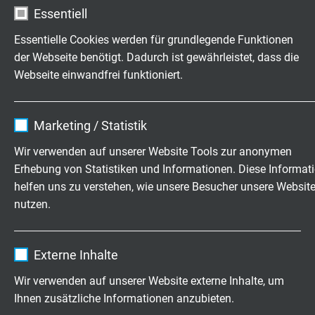
exakt nach Ihren Wünschen
Essentiell
Familienbetrieb für Konstruktion und
Essentielle Cookies werden für grundlegende Funktionen
der Webseite benötigt. Dadurch ist gewährleistet, dass die
Fertigung seit 1947
Webseite einwandfrei funktioniert.
Jetzt unverbindliche Anfrage senden
Name
cookie_optin
Marketing / Statistik
+49 (0)2162 898-0
Anbieter
TYPO3
Wir verwenden auf unserer Website Tools zur anonymen
Mo.-Do. 7:30–16:30 Uhr
Erhebung von Statistiken und Informationen. Diese Informat
Laufzeit
1 Jahr
Fr. 7:30–13:30 Uhr
helfen uns zu verstehen, wie unsere Besucher unsere Websit
nutzen.
Enthält die gewählten Tracking-Optin-
Zweck
Einstellungen.
Name
_ga, Google Analytics
Unternehmen
Externe Inhalte
Wir über uns
Anbieter
Google LLC
Wir verwenden auf unserer Website externe Inhalte, um
Jobs & Karriere
Ihnen zusätzliche Informationen anzubieten.
Kontakt
Laufzeit
2 Jahre