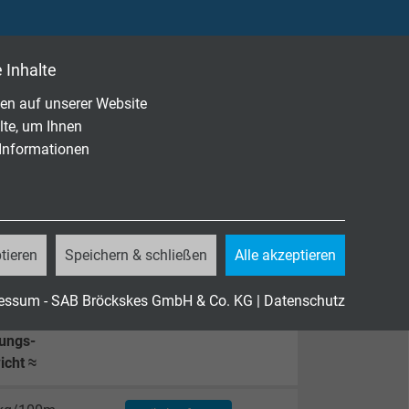
 Inhalte
en auf unserer Website
lte, um Ihnen
 Informationen
82-332-1-2
tieren
Speichern & schließen
Alle akzeptieren
essum - SAB Bröckskes GmbH & Co. KG
|
Datenschutz
tungs-
icht ≈