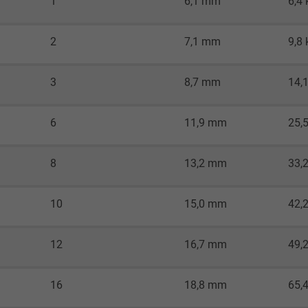
1
6,1 mm
6,4
Besucher die Website nutzt.
2
7,1 mm
9,8
_ga_JL6KH9WKZ9, Google Analytics
Google LLC
3
8,7 mm
14,
2 Jahre
6
11,9 mm
25,
Cookie von Google für Website-Analysen.
Erzeugt statistische Daten darüber, wie der
8
13,2 mm
33,
Besucher die Website nutzt.
10
15,0 mm
42,
_gid, Google Analytics
12
16,7 mm
49,
Google LLC
1 Tag
16
18,8 mm
65,