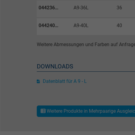
044236…
A9-36L
36
Zweck
044240…
A9-40L
40
Name
Weitere Abmessungen und Farben auf Anfrage
Anbieter
Laufzeit
DOWNLOADS
Datenblatt für A 9 - L
Zweck
Weitere Produkte in Mehrpaarige Ausglei
Name
Anbieter