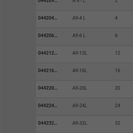
044289…
A 9 - L
2
Optin-Einstellungen.
044204…
A9-4 L
4
Name
Anbieter
044206…
A9-6 L
6
Laufzeit
044212…
A9-12L
12
Zweck
044216…
A9-16L
16
044220…
A9-20L
20
Name
044224…
A9-24L
24
Anbieter
Laufzeit
044232…
A9-32L
32