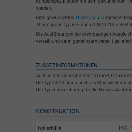
Kundenspezifikation mit dem gewünschten T
werden.
Bitte gewünschtes
Thermopaar
angeben! Beispi
Thermopaar Typ R/S nach DIN 43713 = Bestel
Die Ausführungen der mehrpaarigen Ausgleich
verseilt und dann gemeinsam verseilt geliefert
ZUSATZINFORMATIONEN
Auch in den Querschnitten 1,0 mm², 0,75 mm²,
Die Type A 9-L kann auch als Massivleiterausf
Die Typenbezeichnung für die Massiv-Ausführun
KONSTRUKTION
Isolierhülle
PVC, 