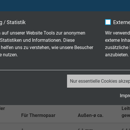
bewegt: -40/+70°C
t: +5/+70°C
 / Statistik
Externe
 auf unserer Website Tools zur anonymen
Wir verwend
 Ω x km
Statistiken und Informationen. Diese
externe Inha
 helfen uns zu verstehen, wie unsere Besucher
zusätzliche
hemmend und selbstverlöschend nach
IEC 60332-1-2 + VDE 04
e nutzen.
anzubieten.
ß
RoHS-Richtlinie
der Europäischen Union
_ga, Google Analytics
Nur essentielle Cookies akzep
Google LLC
Impr
2 Jahre
der
Lei
Für Thermopaar
Außen-ø ca.
gew
Cookie von Google für Website-Analysen.
Erzeugt statistische Daten darüber, wie der