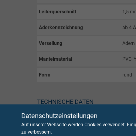
Leiterquerschnitt
1,5 m
Aderkennzeichnung
ab 4 A
Verseilung
Adern
Mantelmaterial
PVC, 
Form
rund
TECHNISCHE DATEN
Datenschutzeinstellungen
Mindestbiegeradius
7,5 x 
Auf unserer Webseite werden Cookies verwendet. Eini
zu verbessern.
Strahlenbeständigkeit
8 x 10