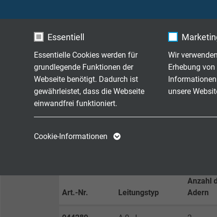
Temperaturbereich der Isolation
nicht 
beweg
Essentiell
Marketing
Essentielle Cookies werden für
Wir verwenden
Isolationswiderstand
> 1 M
grundlegende Funktionen der
Erhebung von 
Webseite benötigt. Dadurch ist
Informationen
Brennverhalten
flamm
gewährleistet, dass die Webseite
unsere Websit
einwandfrei funktioniert.
Schadstofffreiheit
gemä
Name
cookie_optin
Name
Cookie-Informationen
Anbieter
TYPO3
Anbieter
ABMESSUNGEN
Laufzeit
1 Jahr
Laufzeit
Anzahl 
Art.-Nr.
Leitungstyp
Adern
Enthält die
Zweck
gewählten Tracking-
Zweck