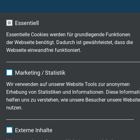
Hydraulikflüssigkeiten, etc.
Essentiell
Wetterbeständigkeit
sehr gut
Essentielle Cookies werden für grundlegende Funktionen
der Webseite benötigt. Dadurch ist gewährleistet, dass die
UV-Beständigkeit
Webseite einwandfrei funktioniert.
sehr gut- durch die Mantelfarbe schwarz wird
diese Eigenschaft verbessert
Name
cookie_optin
Marketing / Statistik
Zugbeanspruchung
Anbieter
TYPO3
Wir verwenden auf unserer Website Tools zur anonymen
nach VDE 0298-3 Abschnitt 7.1
Erhebung von Statistiken und Informationen. Diese Informat
Laufzeit
1 Jahr
helfen uns zu verstehen, wie unsere Besucher unsere Websit
Mechanische Eigenschaften
nutzen.
Die wesentlichen mechanischen Eigenschaften,
Enthält die gewählten Tracking-Optin-
Zweck
die der PUR Außenmantel in hohem Maße erfüllt,
Einstellungen.
Name
_ga, Google Analytics
sind:
Externe Inhalte
- hohe Zugfestigkeit
Anbieter
Google LLC
- hohe Ein- und Weiterreißfestigkeit