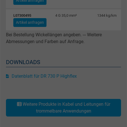
Artikel anfragen
Laufzeit
Persistent
L07300495
4 G 35,0 mm²
1344 kg/km
Zweck
Dies ist ein Conversion Tracking-Service.
Artikel anfragen
Bei Bestellung Wickellängen angeben. ─ Weitere
Name
NID, Google Maps
Abmessungen und Farben auf Anfrage.
Anbieter
Google LLC
DOWNLOADS
Laufzeit
6 Monate
Registriert eine eindeutige ID, die das Gerät
Datenblatt für DR 730 P Highflex
Zweck
eines wiederkehrenden Benutzers identifizie
Die ID wird für gezielte Werbung genutzt.
Weitere Produkte in Kabel und Leitungen für
Name
_fbp, Facebook Pixel
trommelbare Anwendungen
Anbieter
Facebook Ireland Ltd.