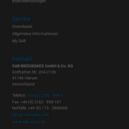
Branchenlösungen
Laufzeit
1 Jahr
Service
Cookie von Facebook für Website-Analyse,
Zweck
Downloads
Anzeigenausrichtung und Anzeigenmessu
Allgemeine Informationen
My SAB
Name
m_pixel_ration, Facebook Pixel
Kontakt
Anbieter
Facebook Ireland Ltd.
SAB BRÖCKSKES GmbH & Co. KG
Grefrather Str. 204-212b
Laufzeit
1 Jahr
41749 Viersen
Deutschland
Cookie von Facebook für Website-Analyse,
Zweck
Anzeigenausrichtung und Anzeigenmessu
Telefon:
+49 (0) 2162 - 898-0
Fax: +49 (0) 2162 - 898-101
Notfälle: +49 (0) 173 - 2868408
Name
pl, Facebook Pixel
info@sab-cable.com
www.sab-kabel.de
Anbieter
Facebook Ireland Ltd.