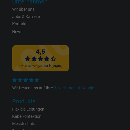
Unternehmen
Laufzeit
1 Jahr
Wir über uns
Jobs & Karriere
Cookie von Facebook für Website-Analyse,
Kontakt
Zweck
Anzeigenausrichtung und Anzeigenmessu
News
Name
datr, Facebook Pixel
Anbieter
Facebook Ireland Ltd.
Laufzeit
1 Jahr
Cookie von Facebook für Website-Analyse,
Wir freuen uns auf Ihre
Bewertung auf Google
Zweck
Anzeigenausrichtung und Anzeigenmessu
Produkte
Flexible Leitungen
Name
fr, Facebook Pixel
Kabelkonfektion
Messtechnik
Anbieter
Facebook Ireland Ltd.