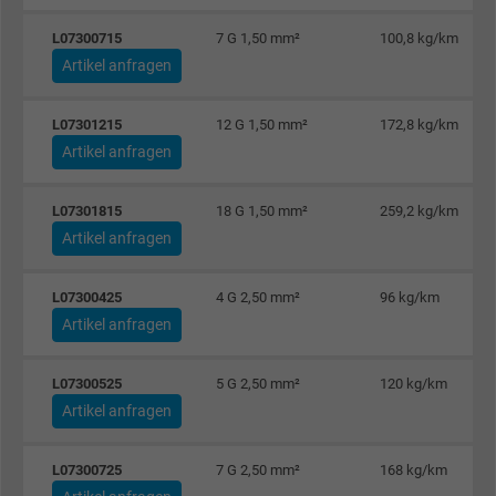
L07300715
7 G 1,50 mm²
100,8 kg/km
Anbieter
Google LLC
Artikel anfragen
Laufzeit
1 Tag
L07301215
12 G 1,50 mm²
172,8 kg/km
Cookie von Google für Website-Analysen.
Artikel anfragen
Zweck
Erzeugt statistische Daten darüber, wie der
Besucher die Website nutzt.
L07301815
18 G 1,50 mm²
259,2 kg/km
Artikel anfragen
Name
_gat_UA-4852692-1, Google Analytics
L07300425
4 G 2,50 mm²
96 kg/km
Artikel anfragen
Anbieter
Google LLC
Laufzeit
1 Minute
L07300525
5 G 2,50 mm²
120 kg/km
Artikel anfragen
Cookie von Google für Website-Analysen.
Zweck
Erzeugt statistische Daten darüber, wie der
L07300725
7 G 2,50 mm²
168 kg/km
Besucher die Website nutzt.