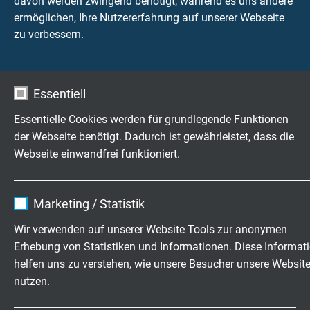
davon werden zwingend benötigt, während es uns andere
max. 350 V
ermöglichen, Ihre Nutzererfahrung auf unserer Webseite
zu verbessern.
Spannung
UL: 300 V
Essentiell
Prüfspannung
Ader/Ader 1500V
Essentielle Cookies werden für grundlegende Funktionen
Ader/Schirm 1200 V
der Webseite benötigt. Dadurch ist gewährleistet, dass die
Webseite einwandfrei funktioniert.
Torsionswinkel
bis zu +/-270°/0,5 m
Name
cookie_optin
Marketing / Statistik
Anbieter
TYPO3
Mindestbiegeradius
Wir verwenden auf unserer Website Tools zur anonymen
dauerflexibel: 12 x d
Erhebung von Statistiken und Informationen. Diese Informat
Laufzeit
1 Jahr
ab 34 Adern: 20 x d
helfen uns zu verstehen, wie unsere Besucher unsere Websit
nutzen.
Enthält die gewählten Tracking-Optin-
Temperaturbereich
Zweck
Einstellungen.
UL: bis +80°C