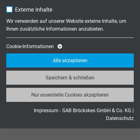
Name
_ga, Google Analytics
DIN VDE nicht bewegt: -40/+70°C
Externe Inhalte
DIN VDE bewegt: +5/+70°C
Anbieter
Google LLC
Wir verwenden auf unserer Website externe Inhalte, um
Ihnen zusätzliche Informationen anzubieten.
Brennverhalten
Laufzeit
2 Jahre
nach IEC 60332-1-2 + VDE 0482-332-1-2, UL VW-1
Cookie von Google für Website-Analysen.
Cookie-Informationen
Ölbeständigkeit
Zweck
Erzeugt statistische Daten darüber, wie der
Alle akzeptieren
sehr gut -
TM5 nach EN 50363-4-1 + VDE 0207-
Besucher die Website nutzt.
363-4-1
Speichern & schließen
Name
_ga_JL6KH9WKZ9, Google Analytics
Dauerflexibilität
sehr gut
Nur essentielle Cookies akzeptieren
Anbieter
Google LLC
Schadstofffreiheit
Laufzeit
2 Jahre
Impressum - SAB Bröckskes GmbH & Co. KG
|
gemäß
RoHS-Richtlinie
der Europäischen Union
Datenschutz
Cookie von Google für Website-Analysen.
Zweck
Erzeugt statistische Daten darüber, wie der
Besucher die Website nutzt.