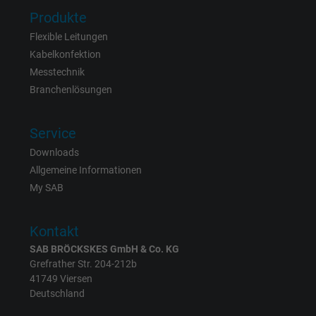
Produkte
Anbieter
Google Ads Conversion Tracking, Google LLC
Flexible Leitungen
Kabelkonfektion
Laufzeit
Persistent
Messtechnik
Branchenlösungen
Zweck
Dies ist ein Conversion Tracking-Service.
Service
Name
NID, Google Maps
Downloads
Anbieter
Google LLC
Allgemeine Informationen
My SAB
Laufzeit
6 Monate
Kontakt
Registriert eine eindeutige ID, die das Gerät
SAB BRÖCKSKES GmbH & Co. KG
Zweck
eines wiederkehrenden Benutzers identifizie
Grefrather Str. 204-212b
Die ID wird für gezielte Werbung genutzt.
41749 Viersen
Deutschland
Name
_fbp, Facebook Pixel