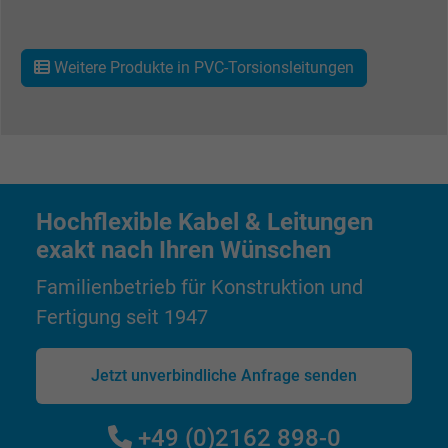
Cookie von Google für Website-Analysen.
Zweck
Erzeugt statistische Daten darüber, wie der
Besucher die Website nutzt.
Weitere Produkte in PVC-Torsionsleitungen
Name
IDE, Google DoubleClick
Anbieter
Google LLC
Laufzeit
1 Jahr
Hochflexible Kabel & Leitungen
exakt nach Ihren Wünschen
Wird verwendet, um die Aktionen eines
Zweck
Benutzers auf der Website zu Werbezweck
Familienbetrieb für Konstruktion und
zu registrieren und zu melden.
Fertigung seit 1947
Name
test_cookie, Google DoubleClick
Jetzt unverbindliche Anfrage senden
Anbieter
Google LLC
+49 (0)2162 898-0