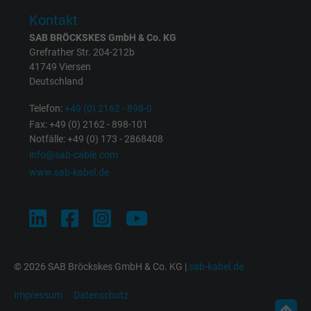
Zweck
Anzeigenausrichtung und Anzeigenmessu
Kontakt
SAB BRÖCKSKES GmbH & Co. KG
Name
presence, Facebook Pixel
Grefrather Str. 204-212b
41749 Viersen
Deutschland
Anbieter
Facebook Ireland Ltd.
Telefon:
+49 (0) 2162 - 898-0
Laufzeit
1 Jahr
Fax: +49 (0) 2162 - 898-101
Notfälle: +49 (0) 173 - 2868408
Cookie von Facebook für Website-Analyse,
info@sab-cable.com
Zweck
Anzeigenausrichtung und Anzeigenmessu
www.sab-kabel.de
Name
sb, Facebook Pixel
Anbieter
Facebook Ireland Ltd.
© 2026 SAB Bröckskes GmbH & Co. KG |
sab-kabel.de
Laufzeit
1 Jahr
Impressum
Datenschutz
Cookie von Facebook für Website-Analyse,