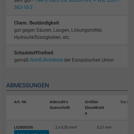
sehr gut -
TMPU nach EN 50363-10-2 + VDE 0207-
363-10-2
Chem. Beständigkeit
gut gegen Säuren, Laugen, Lösungsmittel,
Hydraulikflüssigkeiten, etc.
Schadstofffreiheit
gemäß
RoHS-Richtlinie
der Europäischen Union
ABMESSUNGEN
Art.-Nr.
Aderzahl x
Größter
Cu-Zah
Querschnitt
Einzeldraht
ø
L02800205
2 x 0,50 mm²
0,21 mm