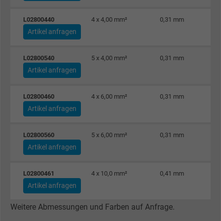
L02800440
4 x 4,00 mm²
0,31 mm
Name
NID, Google Maps
Artikel anfragen
Anbieter
Google LLC
L02800540
5 x 4,00 mm²
0,31 mm
Laufzeit
6 Monate
Artikel anfragen
Registriert eine eindeutige ID, die das Gerät
L02800460
4 x 6,00 mm²
0,31 mm
Zweck
eines wiederkehrenden Benutzers identifizie
Artikel anfragen
Die ID wird für gezielte Werbung genutzt.
L02800560
5 x 6,00 mm²
0,31 mm
Name
_fbp, Facebook Pixel
Artikel anfragen
Anbieter
Facebook Ireland Ltd.
L02800461
4 x 10,0 mm²
0,41 mm
Artikel anfragen
Laufzeit
1 Jahr
Weitere Abmessungen und Farben auf Anfrage.
Cookie von Facebook für Website-Analyse,
Zweck