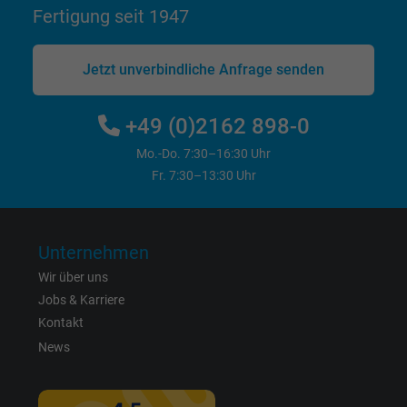
Anzeigenausrichtung und Anzeigenmessu
Fertigung seit 1947
Name
datr, Facebook Pixel
Jetzt unverbindliche Anfrage senden
Anbieter
Facebook Ireland Ltd.
+49 (0)2162 898-0
Laufzeit
1 Jahr
Mo.-Do. 7:30–16:30 Uhr
Fr. 7:30–13:30 Uhr
Cookie von Facebook für Website-Analyse,
Zweck
Anzeigenausrichtung und Anzeigenmessu
Unternehmen
Name
fr, Facebook Pixel
Wir über uns
Jobs & Karriere
Anbieter
Facebook Ireland Ltd.
Kontakt
News
Laufzeit
1 Jahr
Cookie von Facebook für Website-Analyse,
Zweck