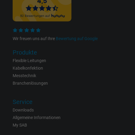
Anzeigenausrichtung und Anzeigenmessu
Name
m_pixel_ration, Facebook Pixel
Anbieter
Facebook Ireland Ltd.
Wir freuen uns auf Ihre
Bewertung auf Google
Laufzeit
1 Jahr
Produkte
Flexible Leitungen
Cookie von Facebook für Website-Analyse,
Zweck
Kabelkonfektion
Anzeigenausrichtung und Anzeigenmessu
Messtechnik
Branchenlösungen
Name
pl, Facebook Pixel
Service
Anbieter
Facebook Ireland Ltd.
Downloads
Laufzeit
1 Jahr
Allgemeine Informationen
My SAB
Cookie von Facebook für Website-Analyse,