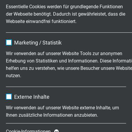
L02800707
7 x 0,75 mm²
0,21 mm
Essentielle Cookies werden für grundlegende Funktionen
Artikel anfragen
der Webseite benötigt. Dadurch ist gewährleistet, dass die
Webseite einwandfrei funktioniert.
L02801207
12 x 0,75 mm²
0,21 mm
Artikel anfragen
Name
cookie_optin
Marketing / Statistik
Anbieter
TYPO3
L02801807
18 x 0,75 mm²
0,21 mm
Wir verwenden auf unserer Website Tools zur anonymen
Artikel anfragen
Erhebung von Statistiken und Informationen. Diese Informat
Laufzeit
1 Jahr
helfen uns zu verstehen, wie unsere Besucher unsere Websit
L02802507
25 x 0,75 mm²
0,21 mm
nutzen.
Enthält die gewählten Tracking-Optin-
Zweck
Artikel anfragen
Einstellungen.
Name
_ga, Google Analytics
Externe Inhalte
L02800210
2 x 1,00 mm²
0,21 mm
Anbieter
Google LLC
Artikel anfragen
Wir verwenden auf unserer Website externe Inhalte, um
Ihnen zusätzliche Informationen anzubieten.
Laufzeit
2 Jahre
L02800310
3 x 1,00 mm²
0,21 mm
Artikel anfragen
Cookie von Google für Website-Analysen.
Cookie-Informationen