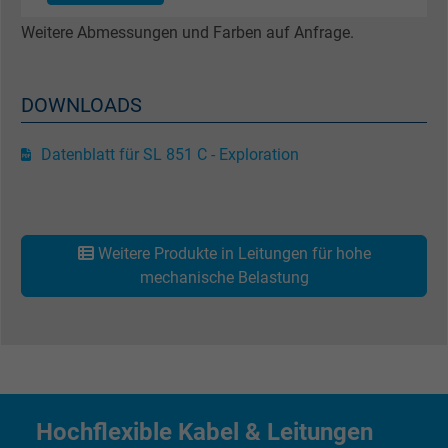
domänenübergreifend erkennen und
Weitere Abmessungen und Farben auf Anfrage.
personalisierte Werbung anzeigen.
bkdwCNfVtWgQ67qT8AM,49021628980,
DOWNLOADS
Name
Google Ad Conversion Tracking
Datenblatt für SL 851 C - Exploration
Anbieter
Google LLC, Google Ads
Laufzeit
Persistent
Weitere Produkte in Leitungen für hohe
Zweck
Dies ist ein Conversion Tracking-Service.
mechanische Belastung
Name
bkdwCNfVtWgQ67qT8AM,49021628980_expire
Anbieter
Google Ads Conversion Tracking, Google LLC
Laufzeit
Persistent
Hochflexible Kabel & Leitungen