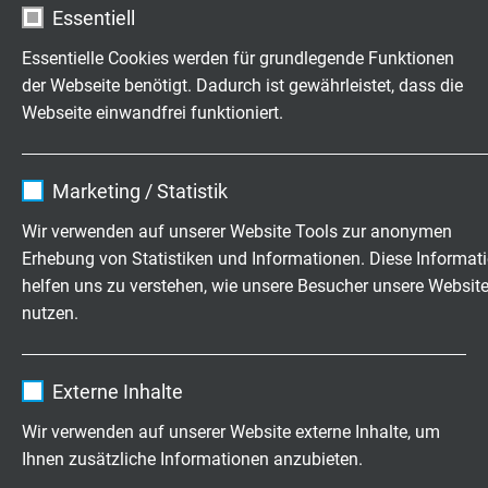
bewegt: 20 x d
Essentiell
Essentielle Cookies werden für grundlegende Funktionen
Temperaturbereich
der Webseite benötigt. Dadurch ist gewährleistet, dass die
DIN VDE
Webseite einwandfrei funktioniert.
nicht bewegt: -50/+90 °C
bewegt (geschützte Verlegung): -45/+90 °C
UL/cUL: bis +80°C
Name
cookie_optin
Marketing / Statistik
Anbieter
TYPO3
Kältebeständigkeit
Wir verwenden auf unserer Website Tools zur anonymen
-50°C nach DIN EN 60811-506
Erhebung von Statistiken und Informationen. Diese Informat
Laufzeit
1 Jahr
helfen uns zu verstehen, wie unsere Besucher unsere Websit
Halogenfreiheit
nutzen.
Enthält die gewählten Tracking-Optin-
nach IEC 60754-1 + VDE 0482-754-1
Zweck
Einstellungen.
Name
_ga, Google Analytics
Brennverhalten
Externe Inhalte
flammhemmend und selbstverlöschend nach
IEC
Anbieter
Google LLC
Wir verwenden auf unserer Website externe Inhalte, um
60332-1-2 + VDE 0482-332-1-2
, cUL FT1, FT2
Ihnen zusätzliche Informationen anzubieten.
Laufzeit
2 Jahre