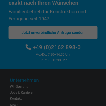
exakt nach Ihren Wünschen
Zweck
Dies ist ein Conversion Tracking-Service.
Familienbetrieb für Konstruktion und
Name
NID, Google Maps
Fertigung seit 1947
Anbieter
Google LLC
Jetzt unverbindliche Anfrage senden
Laufzeit
6 Monate
+49 (0)2162 898-0
Registriert eine eindeutige ID, die das Gerät
Mo.-Do. 7:30–16:30 Uhr
Zweck
eines wiederkehrenden Benutzers identifizie
Fr. 7:30–13:30 Uhr
Die ID wird für gezielte Werbung genutzt.
Name
_fbp, Facebook Pixel
Unternehmen
Wir über uns
Anbieter
Facebook Ireland Ltd.
Jobs & Karriere
Laufzeit
1 Jahr
Kontakt
News