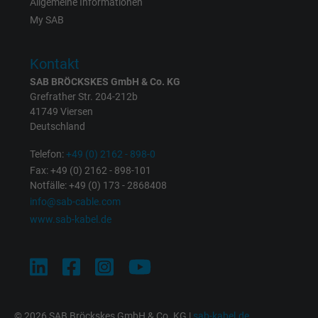
Allgemeine Informationen
Cookie von Facebook für Website-Analyse,
Zweck
My SAB
Anzeigenausrichtung und Anzeigenmessu
Kontakt
Name
datr, Facebook Pixel
SAB BRÖCKSKES GmbH & Co. KG
Grefrather Str. 204-212b
Anbieter
Facebook Ireland Ltd.
41749 Viersen
Deutschland
Laufzeit
1 Jahr
Telefon:
+49 (0) 2162 - 898-0
Cookie von Facebook für Website-Analyse,
Fax: +49 (0) 2162 - 898-101
Zweck
Notfälle: +49 (0) 173 - 2868408
Anzeigenausrichtung und Anzeigenmessu
info@sab-cable.com
www.sab-kabel.de
Name
fr, Facebook Pixel
Anbieter
Facebook Ireland Ltd.
Laufzeit
1 Jahr
© 2026 SAB Bröckskes GmbH & Co. KG |
sab-kabel.de