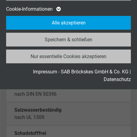
Ölbeständigkeit
Cookie von Google für Website-Analysen.
Cookie-Informationen
sehr gut -
TMPU nach EN 50363-10-2 + VDE 0207-
Zweck
Erzeugt statistische Daten darüber, wie der
363-10-2
Alle akzeptieren
Besucher die Website nutzt.
MUD-Beständigkeit
Speichern & schließen
sehr gut - nach IEC 60092-360, IEC 61892-4, NEK
Name
_ga_JL6KH9WKZ9, Google Analytics
TS 606
Nur essentielle Cookies akzeptieren
Anbieter
Google LLC
UV-Beständigkeit
nach HD 605
Laufzeit
2 Jahre
Impressum - SAB Bröckskes GmbH & Co. KG
|
Datenschutz
Cookie von Google für Website-Analysen.
Ozonbeständigkeit
Zweck
Erzeugt statistische Daten darüber, wie der
nach DIN EN 50396
Besucher die Website nutzt.
Salzwasserbeständig
nach UL 1309
Name
_gid, Google Analytics
Schadstofffrei
Anbieter
Google LLC