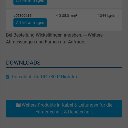
Artikel anfragen
Laufzeit
Persistent
L07300495
4 G 35,0 mm²
1344 kg/km
Zweck
Dies ist ein Conversion Tracking-Service.
Artikel anfragen
Bei Bestellung Wickellängen angeben. ─ Weitere
Name
NID, Google Maps
Abmessungen und Farben auf Anfrage.
Anbieter
Google LLC
DOWNLOADS
Laufzeit
6 Monate
Registriert eine eindeutige ID, die das Gerät
Datenblatt für DR 730 P Highflex
Zweck
eines wiederkehrenden Benutzers identifizie
Die ID wird für gezielte Werbung genutzt.
Weitere Produkte in Kabel & Leitungen für die
Name
_fbp, Facebook Pixel
Fördertechnik & Hebetechnik
Anbieter
Facebook Ireland Ltd.