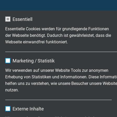
Hydraulikflüssigkeiten, etc.
Essentiell
Wetterbeständigkeit
sehr gut
Essentielle Cookies werden für grundlegende Funktionen
der Webseite benötigt. Dadurch ist gewährleistet, dass die
UV-Beständigkeit
Webseite einwandfrei funktioniert.
sehr gut- durch die Mantelfarbe schwarz wird
diese Eigenschaft verbessert
Name
cookie_optin
Marketing / Statistik
Zugbeanspruchung
Anbieter
TYPO3
Wir verwenden auf unserer Website Tools zur anonymen
nach VDE 0298-3 Abschnitt 7.1
Erhebung von Statistiken und Informationen. Diese Informat
Laufzeit
1 Jahr
helfen uns zu verstehen, wie unsere Besucher unsere Websit
Mechanische Eigenschaften
nutzen.
Die wesentlichen mechanischen Eigenschaften,
Enthält die gewählten Tracking-Optin-
Zweck
die der PUR Außenmantel in hohem Maße erfüllt,
Einstellungen.
Name
_ga, Google Analytics
sind:
Externe Inhalte
- hohe Zugfestigkeit
Anbieter
Google LLC
- hohe Ein- und Weiterreißfestigkeit