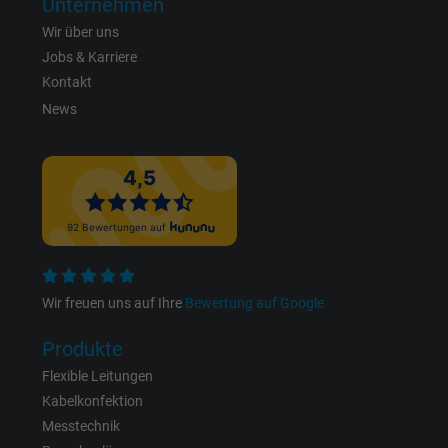
Unternehmen
Laufzeit
1 Jahr
Wir über uns
Jobs & Karriere
Cookie von Facebook für Website-Analyse,
Kontakt
Zweck
Anzeigenausrichtung und Anzeigenmessu
News
Name
datr, Facebook Pixel
Anbieter
Facebook Ireland Ltd.
Laufzeit
1 Jahr
Cookie von Facebook für Website-Analyse,
Wir freuen uns auf Ihre
Bewertung auf Google
Zweck
Anzeigenausrichtung und Anzeigenmessu
Produkte
Flexible Leitungen
Name
fr, Facebook Pixel
Kabelkonfektion
Messtechnik
Anbieter
Facebook Ireland Ltd.