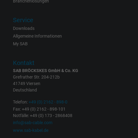
Branchenlösungen
Laufzeit
1 Jahr
Service
Cookie von Facebook für Website-Analyse,
Zweck
Downloads
Anzeigenausrichtung und Anzeigenmessu
Allgemeine Informationen
My SAB
Name
m_pixel_ration, Facebook Pixel
Kontakt
Anbieter
Facebook Ireland Ltd.
SAB BRÖCKSKES GmbH & Co. KG
Grefrather Str. 204-212b
Laufzeit
1 Jahr
41749 Viersen
Deutschland
Cookie von Facebook für Website-Analyse,
Zweck
Anzeigenausrichtung und Anzeigenmessu
Telefon:
+49 (0) 2162 - 898-0
Fax: +49 (0) 2162 - 898-101
Notfälle: +49 (0) 173 - 2868408
Name
pl, Facebook Pixel
info@sab-cable.com
www.sab-kabel.de
Anbieter
Facebook Ireland Ltd.