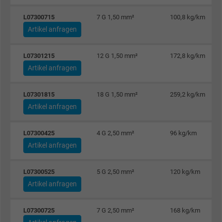
L07300715
7 G 1,50 mm²
100,8 kg/km
Anbieter
Google LLC
Artikel anfragen
Laufzeit
1 Tag
L07301215
12 G 1,50 mm²
172,8 kg/km
Cookie von Google für Website-Analysen.
Artikel anfragen
Zweck
Erzeugt statistische Daten darüber, wie der
Besucher die Website nutzt.
L07301815
18 G 1,50 mm²
259,2 kg/km
Artikel anfragen
Name
_gat_UA-4852692-1, Google Analytics
L07300425
4 G 2,50 mm²
96 kg/km
Artikel anfragen
Anbieter
Google LLC
Laufzeit
1 Minute
L07300525
5 G 2,50 mm²
120 kg/km
Artikel anfragen
Cookie von Google für Website-Analysen.
Zweck
Erzeugt statistische Daten darüber, wie der
L07300725
7 G 2,50 mm²
168 kg/km
Besucher die Website nutzt.