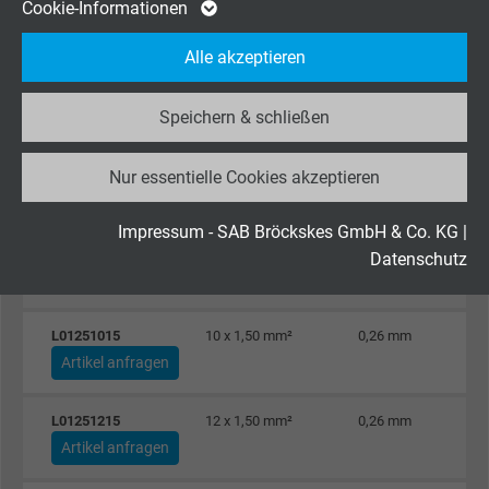
Cookie von Google für Website-Analysen.
Cookie-Informationen
Artikel anfragen
Zweck
Erzeugt statistische Daten darüber, wie der
Alle akzeptieren
Besucher die Website nutzt.
L01250515
5 x 1,50 mm²
0,26 mm
Artikel anfragen
Speichern & schließen
Name
_ga_JL6KH9WKZ9, Google Analytics
L01250715
7 x 1,50 mm²
0,26 mm
Nur essentielle Cookies akzeptieren
Anbieter
Google LLC
Artikel anfragen
Laufzeit
2 Jahre
Impressum - SAB Bröckskes GmbH & Co. KG
|
L01250815
8 x 1,50 mm²
0,26 mm
Datenschutz
Artikel anfragen
Cookie von Google für Website-Analysen.
Zweck
Erzeugt statistische Daten darüber, wie der
Besucher die Website nutzt.
L01251015
10 x 1,50 mm²
0,26 mm
Artikel anfragen
Name
_gid, Google Analytics
L01251215
12 x 1,50 mm²
0,26 mm
Artikel anfragen
Anbieter
Google LLC