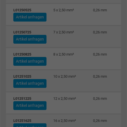
Anbieter
Google LLC
L01250525
5 x 2,50 mm²
0,26 mm
Artikel anfragen
Laufzeit
1 Jahr
Wird verwendet, um die Aktionen eines
L01250725
7 x 2,50 mm²
0,26 mm
Zweck
Benutzers auf der Website zu Werbezweck
Artikel anfragen
zu registrieren und zu melden.
L01250825
8 x 2,50 mm²
0,26 mm
Artikel anfragen
Name
test_cookie, Google DoubleClick
Anbieter
Google LLC
L01251025
10 x 2,50 mm²
0,26 mm
Artikel anfragen
Laufzeit
15 Minuten
L01251225
12 x 2,50 mm²
0,26 mm
Enthält eine zufällig generierte Benutzer-ID.
Artikel anfragen
Mithilfe dieser ID kann Google den Nutzer 
Zweck
verschiedenen Websites
L01251625
16 x 2,50 mm²
0,26 mm
domänenübergreifend erkennen und