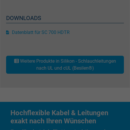
Zweck
Anzeigenausrichtung und Anzeigenmessu
DOWNLOADS
Name
presence, Facebook Pixel
Datenblatt für SC 700 HDTR
Anbieter
Facebook Ireland Ltd.
Laufzeit
1 Jahr
Weitere Produkte in Silikon - Schlauchleitungen
Cookie von Facebook für Website-Analyse,
nach UL und cUL (Besilen®)
Zweck
Anzeigenausrichtung und Anzeigenmessu
Name
sb, Facebook Pixel
Anbieter
Facebook Ireland Ltd.
Hochflexible Kabel & Leitungen
Laufzeit
1 Jahr
exakt nach Ihren Wünschen
Cookie von Facebook für Website-Analyse,