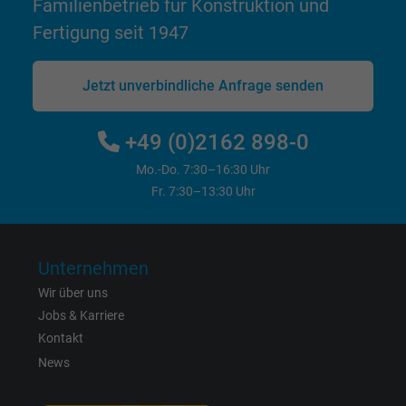
Familienbetrieb für Konstruktion und
Zweck
Anzeigenausrichtung und Anzeigenmessu
Fertigung seit 1947
Name
spin, Facebook Pixel
Jetzt unverbindliche Anfrage senden
Anbieter
Facebook Ireland Ltd.
+49 (0)2162 898-0
Laufzeit
1 Jahr
Mo.-Do. 7:30–16:30 Uhr
Fr. 7:30–13:30 Uhr
Cookie von Facebook für Website-Analyse,
Zweck
Anzeigenausrichtung und Anzeigenmessu
Unternehmen
Name
wd, Facebook Pixel
Wir über uns
Jobs & Karriere
Anbieter
Facebook Ireland Ltd.
Kontakt
News
Laufzeit
1 Jahr