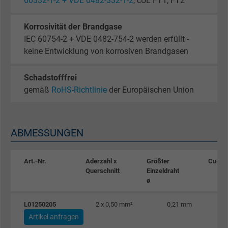
60332-1-2 + VDE 0482-332-1-2
, cUL FT1, FT2
Korrosivität der Brandgase
IEC 60754-2 + VDE 0482-754-2 werden erfüllt -
keine Entwicklung von korrosiven Brandgasen
Schadstofffrei
gemäß
RoHS-Richtlinie
der Europäischen Union
ABMESSUNGEN
Art.-Nr.
Aderzahl x
Größter
Cu-Za
Querschnitt
Einzeldraht
ø
L01250205
2 x 0,50 mm²
0,21 mm
Artikel anfragen