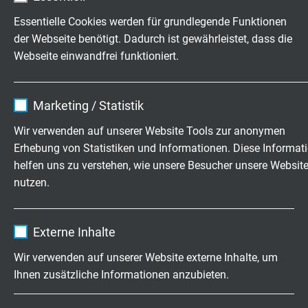
Essentielle Cookies werden für grundlegende Funktionen
L01251610
16 x 1,00 mm²
0,21 mm
der Webseite benötigt. Dadurch ist gewährleistet, dass die
Artikel anfragen
Webseite einwandfrei funktioniert.
Name
cookie_optin
L01251810
18 x 1,00 mm²
0,21 mm
Marketing / Statistik
Artikel anfragen
Anbieter
TYPO3
Wir verwenden auf unserer Website Tools zur anonymen
L01252410
24 x 1,00 mm²
0,21 mm
Erhebung von Statistiken und Informationen. Diese Informat
Laufzeit
1 Jahr
Artikel anfragen
helfen uns zu verstehen, wie unsere Besucher unsere Websit
nutzen.
Enthält die gewählten Tracking-Optin-
Zweck
L01250215
2 x 1,50 mm²
0,26 mm
Einstellungen.
Artikel anfragen
Name
_ga, Google Analytics
Externe Inhalte
Anbieter
Google LLC
L01250315
3 x 1,50 mm²
0,26 mm
Wir verwenden auf unserer Website externe Inhalte, um
Artikel anfragen
Ihnen zusätzliche Informationen anzubieten.
Laufzeit
2 Jahre
L01250415
4 x 1,50 mm²
0,26 mm