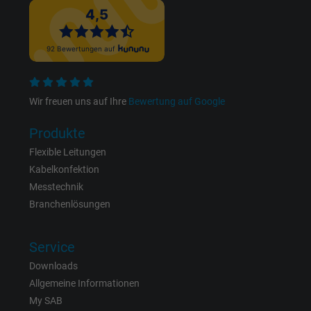
Cookie von Facebook für Website-Analyse,
Zweck
Anzeigenausrichtung und Anzeigenmessu
Name
xs, Facebook Pixel
Anbieter
Facebook Ireland Ltd.
Wir freuen uns auf Ihre
Bewertung auf Google
Laufzeit
1 Jahr
Produkte
Flexible Leitungen
Cookie von Facebook für Website-Analyse,
Zweck
Kabelkonfektion
Anzeigenausrichtung und Anzeigenmessu
Messtechnik
Branchenlösungen
Service
Downloads
Allgemeine Informationen
My SAB