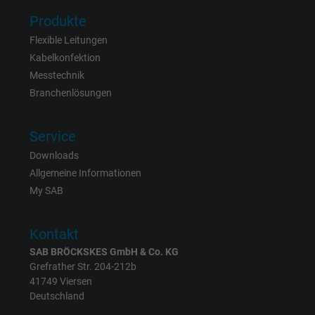
Produkte
Anbieter
Google Ads Conversion Tracking, Google LLC
Flexible Leitungen
Kabelkonfektion
Laufzeit
Persistent
Messtechnik
Zweck
Dies ist ein Conversion Tracking-Service.
Branchenlösungen
Service
Name
NID, Google Maps
Downloads
Anbieter
Google LLC
Allgemeine Informationen
My SAB
Laufzeit
6 Monate
Kontakt
Registriert eine eindeutige ID, die das Gerät
Zweck
eines wiederkehrenden Benutzers identifizie
SAB BRÖCKSKES GmbH & Co. KG
Grefrather Str. 204-212b
Die ID wird für gezielte Werbung genutzt.
41749 Viersen
Deutschland
Name
_fbp, Facebook Pixel