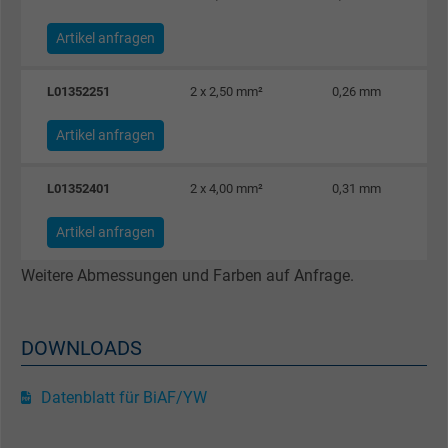
Besucher die Website nutzt.
Artikel anfragen
Name
_gid, Google Analytics
L01352251
2 x 2,50 mm²
0,26 mm
Anbieter
Google LLC
Artikel anfragen
Laufzeit
1 Tag
L01352401
2 x 4,00 mm²
0,31 mm
Cookie von Google für Website-Analysen.
Zweck
Erzeugt statistische Daten darüber, wie der
Artikel anfragen
Besucher die Website nutzt.
Weitere Abmessungen und Farben auf Anfrage.
Name
_gat_UA-4852692-1, Google Analytics
DOWNLOADS
Anbieter
Google LLC
Datenblatt für BiAF/YW
Laufzeit
1 Minute