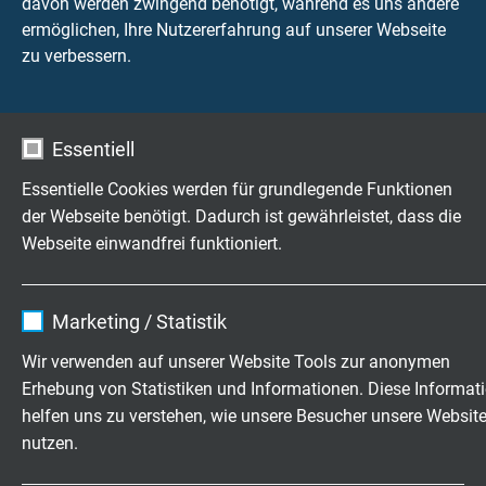
davon werden zwingend benötigt, während es uns andere
Uo/U 24 V
ermöglichen, Ihre Nutzererfahrung auf unserer Webseite
zu verbessern.
Prüfspannung
Ader/Ader 600 V
Essentiell
Mindestbiegeradius
7,5 x d
Essentielle Cookies werden für grundlegende Funktionen
der Webseite benötigt. Dadurch ist gewährleistet, dass die
Strahlenbeständigkeit
Webseite einwandfrei funktioniert.
8 x 10^7 cJ/kg
Name
cookie_optin
Temperaturbereich
Marketing / Statistik
nicht bewegt: -40/+90 °C
Anbieter
TYPO3
Wir verwenden auf unserer Website Tools zur anonymen
bewegt: +5/+90°C
Erhebung von Statistiken und Informationen. Diese Informat
kurzzeitig: +105°C
Laufzeit
1 Jahr
helfen uns zu verstehen, wie unsere Besucher unsere Websit
am Leiter: +180°C
nutzen.
Enthält die gewählten Tracking-Optin-
Zweck
Einstellungen.
Brennverhalten