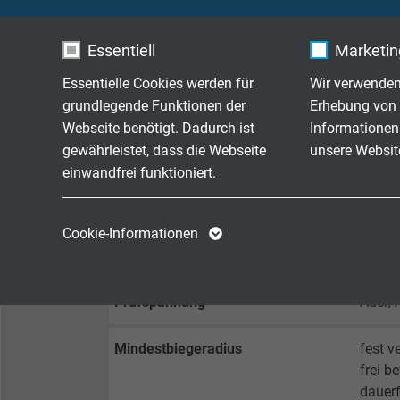
Mantelmaterial
PUR
Essentiell
Marketing
Mantelfarbe
schwa
Essentielle Cookies werden für
Wir verwenden
grundlegende Funktionen der
Erhebung von 
Webseite benötigt. Dadurch ist
Informationen
gewährleistet, dass die Webseite
unsere Websit
TECHNISCHE DATEN
einwandfrei funktioniert.
Betriebsspitzenspannung
max. 
Name
cookie_optin
Name
Cookie-Informationen
Spannung UL
300 V
Anbieter
TYPO3
Anbieter
Laufzeit
1 Jahr
Laufzeit
Prüfspannung
Ader/
Enthält die
Mindestbiegeradius
fest ve
Zweck
gewählten Tracking-
Zweck
frei b
Optin-Einstellungen.
dauerf