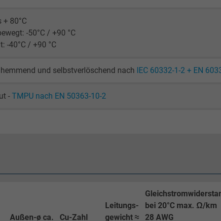
s + 80°C
_ga_JL6KH9WKZ9, Google Analytics
bewegt: -50°C / +90 °C
: -40°C / +90 °C
Google LLC
2 Jahre
hemmend und selbstverlöschend nach
IEC 60332-1-2 + EN 603
Cookie von Google für Website-Analysen.
ut -
TMPU nach EN 50363-10-2
Erzeugt statistische Daten darüber, wie der
Besucher die Website nutzt.
_gid, Google Analytics
Google LLC
1 Tag
Gleichstromwidersta
Leitungs-
bei 20°C max. Ω/km
Cookie von Google für Website-Analysen.
Außen-ø ca.
Cu-Zahl
gewicht ≈
28 AWG