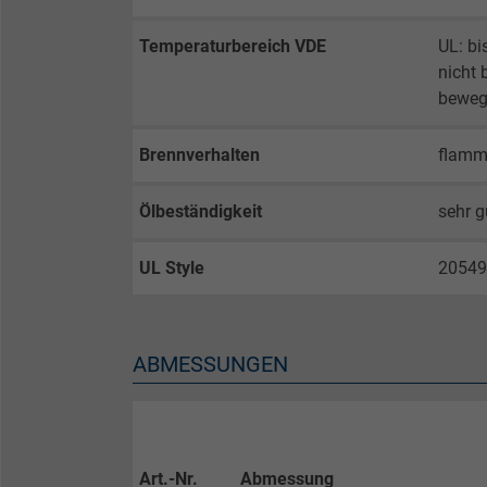
Temperaturbereich VDE
UL: bi
Name
nicht 
bewegt
Anbieter
Laufzeit
Brennverhalten
flamm
Ölbeständigkeit
sehr g
Zweck
UL Style
20549
Name
ABMESSUNGEN
Anbieter
Laufzeit
Art.-Nr.
Abmessung