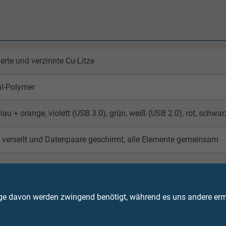
berte und verzinnte Cu-Litze
al-Polymer
blau + orange, violett (USB 3.0), grün, weiß (USB 2.0), rot, sch
 verseilt und Datenpaare geschirmt, alle Elemente gemeinsam
ht aus verzinnten Cu-Runddrähten
ge davon werden zwingend benötigt, während es uns andere ermö