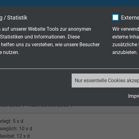
 / Statistik
Externe
rz (ähnlich RAL 9005)
 auf unserer Website Tools zur anonymen
Wir verwend
Statistiken und Informationen. Diese
externe Inha
 helfen uns zu verstehen, wie unsere Besucher
zusätzliche
e nutzen.
anzubieten.
350 V
_ga, Google Analytics
Nur essentielle Cookies akzep
Google LLC
Impr
2 Jahre
Ader 2000 V · Ader/Schirm 2000 V
Cookie von Google für Website-Analysen.
rlegt: 5 x d
Erzeugt statistische Daten darüber, wie der
eweglich: 10 x d
Besucher die Website nutzt.
lexibel: 12 x d