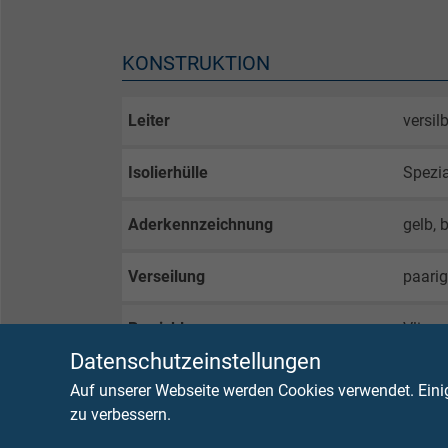
KONSTRUKTION
Leiter
versil
Isolierhülle
Spezi
Aderkennzeichnung
gelb, 
Verseilung
paarig
Bewicklung
Vlies
Datenschutzeinstellungen
Abschirmung
Geflec
Auf unserer Webseite werden Cookies verwendet. Eini
zu verbessern.
Bewicklung
Vlies