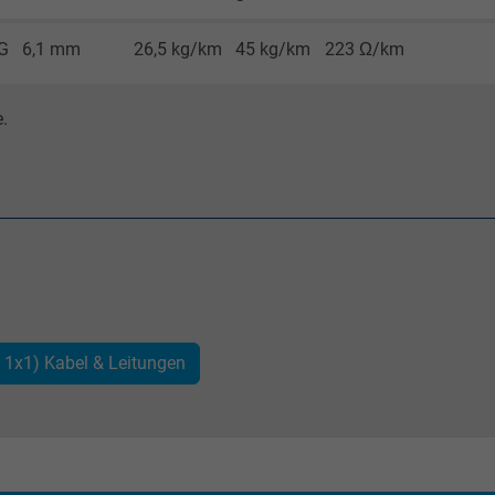
Erzeugt statistische Daten darüber, wie der
Besucher die Website nutzt.
WG
6,1 mm
26,5 kg/km
45 kg/km
223 Ω/km
_gat_UA-4852692-1, Google Analytics
.
Google LLC
1 Minute
Cookie von Google für Website-Analysen.
Erzeugt statistische Daten darüber, wie der
Besucher die Website nutzt.
 1x1) Kabel & Leitungen
IDE, Google DoubleClick
Google LLC
1 Jahr