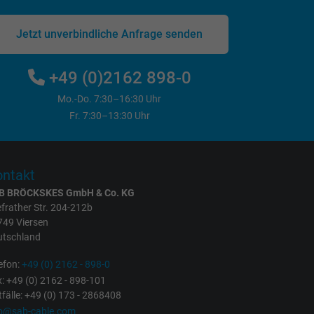
Jetzt unverbindliche Anfrage senden
+49 (0)2162 898-0
Mo.-Do. 7:30–16:30 Uhr
Fr. 7:30–13:30 Uhr
ntakt
B BRÖCKSKES GmbH & Co. KG
frather Str. 204-212b
749 Viersen
utschland
efon:
+49 (0) 2162 - 898-0
: +49 (0) 2162 - 898-101
fälle: +49 (0) 173 - 2868408
fo@sab-cable.com