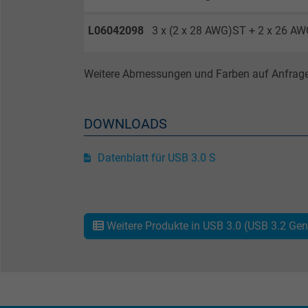
Zweck
L06042098
3 x (2 x 28 AWG)ST + 2 x 26 A
Name
Weitere Abmessungen und Farben auf Anfrage
Anbieter
DOWNLOADS
Laufzeit
Datenblatt für USB 3.0 S
Zweck
Weitere Produkte in USB 3.0 (USB 3.2 Gen
Name
Anbieter
Laufzeit