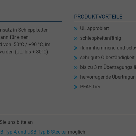
PRODUKTVORTEILE
UL approbiert
Einsatz in Schleppketten
kann für einen
schleppkettenfähig
 von -50°C / +90 °C, im
flammhemmend und selbs
erden (UL: bis + 80°C).
sehr gute Ölbeständigkeit
bis zu 3 m Übertragungsl
hervorragende Übertragu
PFAS-frei
ie uns bitte an
SB Typ A und USB Typ B Stecker
möglich