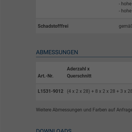
- hohe
Anbieter
- hohe
Laufzeit
Schadstofffrei
gemä
Zweck
ABMESSUNGEN
Name
Aderzahl x
Art.-Nr.
Querschnitt
Anbieter
L1531-9012
(4 x 2 x 28) + 8 x 2 x 28 + 3 x 2
Laufzeit
Weitere Abmessungen und Farben auf Anfrage
Zweck
DOWNLOADS