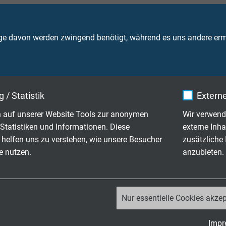
ge davon werden zwingend benötigt, während es uns andere ermö
60 V
Ader 600 V
 / Statistik
Externe
Schirm 600 V
 auf unserer Website Tools zur anonymen
Wir verwend
rlegt: 5 x d
Statistiken und Informationen. Diese
externe Inha
eweglich: 10 x d
 helfen uns zu verstehen, wie unsere Besucher
zusätzliche
e nutzen.
anzubieten.
bewegt: -50/+90 °C
: -40/+90 °C
itig: +125 °C (2000 h)
_ga, Google Analytics
Nur essentielle Cookies akzep
Google LLC
hemmend und selbstverlöschend nach
IEC 60332-1-2 + VDE 04
Impr