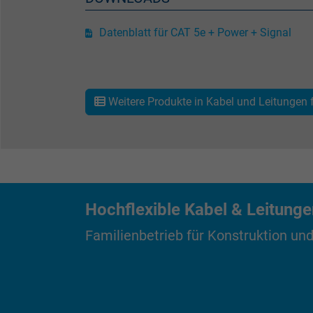
Name
Datenblatt für CAT 5e + Power + Signal
Anbieter
Laufzeit
Weitere Produkte in Kabel und Leitungen 
Zweck
Hochflexible Kabel & Leitung
Name
Familienbetrieb für Konstruktion und
Anbieter
Laufzeit