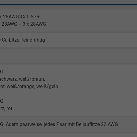
 x 28AWG)Cat. 5e +
 x 28AWG + 3 x 28AWG
 Cu-Litze, feindrähtig
G:
schwarz, weiß/braun,
ot, weiß/orange, weiß/gelb
G:
z, rot
: Adern paarweise, jedes Paar mit Beilauflitze 22 AWG