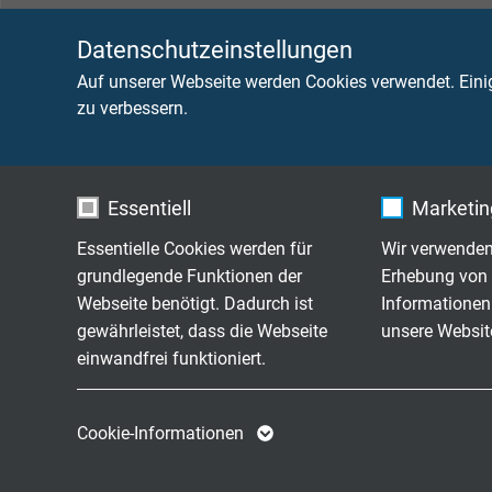
Datenschutzeinstellungen
TECHNISCHE DATEN
Auf unserer Webseite werden Cookies verwendet. Eini
zu verbessern.
Betriebsspitzenspannung
max. 
Prüfspannung
Ader/
Essentiell
Marketing
Ader/
Essentielle Cookies werden für
Wir verwenden
Mindestbiegeradius
fest ve
grundlegende Funktionen der
Erhebung von 
frei b
Webseite benötigt. Dadurch ist
Informationen
gewährleistet, dass die Webseite
unsere Websit
Temperaturbereich
nicht 
einwandfrei funktioniert.
bewegt
kurzze
Name
cookie_optin
Name
Cookie-Informationen
Anbieter
TYPO3
Anbieter
Brennverhalten
flamm