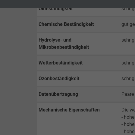
Laufzeit
1 Jahr
Laufzeit
Ölbeständigkeit
sehr g
Enthält die
Chemische Beständigkeit
gut ge
Zweck
gewählten Tracking-
Zweck
Optin-Einstellungen.
Hydrolyse- und
sehr g
Mikrobenbeständigkeit
Name
Wetterbeständigkeit
sehr 
Anbieter
Ozonbeständigkeit
sehr 
Laufzeit
Datenübertragung
Paare
Zweck
Mechanische Eigenschaften
Die we
- hohe
- hohe
Name
- hohe