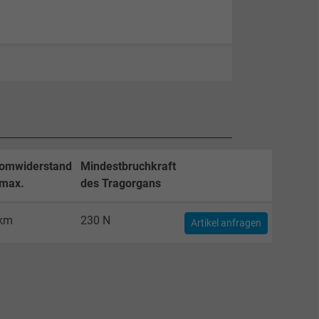
romwiderstand
Mindestbruchkraft
 max.
des Tragorgans
/km
230 N
Artikel anfragen