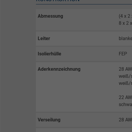
Abmessung
(4 x 2
8 x 2
Leiter
blanke
Isolierhülle
FEP
Aderkennzeichnung
28 AW
weiß/
weiß/r
22 AW
schwar
Verseilung
28 AWG