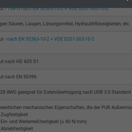
2 Jahre
ut -
TMPU nach EN 50363-10-2 + VDE 0207-363-10-2
Cookie von Google für Website-Analysen.
gen Säuren, Laugen, Lösungsmittel, Hydraulikflüssigkeiten, etc.
Erzeugt statistische Daten darüber, wie der
Besucher die Website nutzt.
ut -
nach EN 50363-10-2 + VDE 0207-363-10-2
_ga_JL6KH9WKZ9, Google Analytics
gut nach HD 605 S1
Google LLC
gut nach EN 50396
2 Jahre
 28 AWG geeignet für Datenübertragung nach USB 3.0 Standard
Cookie von Google für Website-Analysen.
Erzeugt statistische Daten darüber, wie der
sentlichen mechanischen Eigenschaften, die der PUR Außenmant
Besucher die Website nutzt.
 Zugfestigkeit
 Ein- und Weiterreißfestigkeit (≥ 40 N/mm)
_gid, Google Analytics
 Abriebfestigkeit