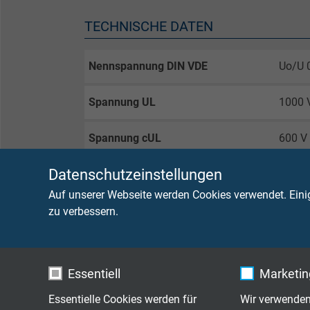
TECHNISCHE DATEN
Nennspannung DIN VDE
Uo/U 
Spannung UL
1000 
Spannung cUL
600 V
Datenschutzeinstellungen
Prüfspannung
Ader/
Auf unserer Webseite werden Cookies verwendet. Eini
Strombelastbarkeit
nach 
zu verbessern.
Mindestbiegeradius
bei Ve
Essentiell
Marketing
≤ 12 
Essentielle Cookies werden für
Wir verwenden