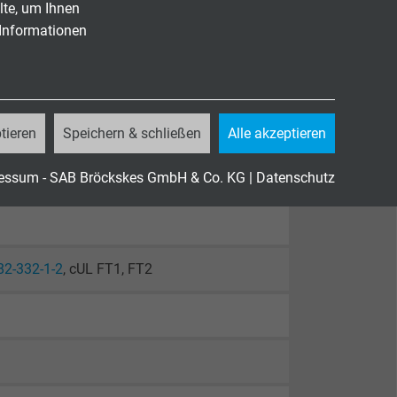
lte, um Ihnen
 Informationen
tieren
Speichern & schließen
Alle akzeptieren
essum - SAB Bröckskes GmbH & Co. KG
|
Datenschutz
82-332-1-2
, cUL FT1, FT2