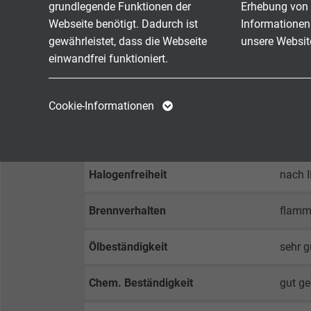
bei wi
grundlegende Funktionen der
Erhebung von 
Webseite benötigt. Dadurch ist
Informationen
umgele
gewährleistet, dass die Webseite
unsere Websit
einwandfrei funktioniert.
Temperaturbereich
DIN V
nicht 
Name
cookie_optin
Name
beweg
Cookie-Informationen
Anbieter
TYPO3
Anbieter
UL/cUL
Laufzeit
1 Jahr
Laufzeit
Halogenfreiheit
nach 
Enthält die
Zweck
gewählten Tracking-
Zweck
Brennverhalten
flamm
Optin-Einstellungen.
Ölbeständigkeit
sehr g
Name
Chem. Beständigkeit
gut ge
Anbieter