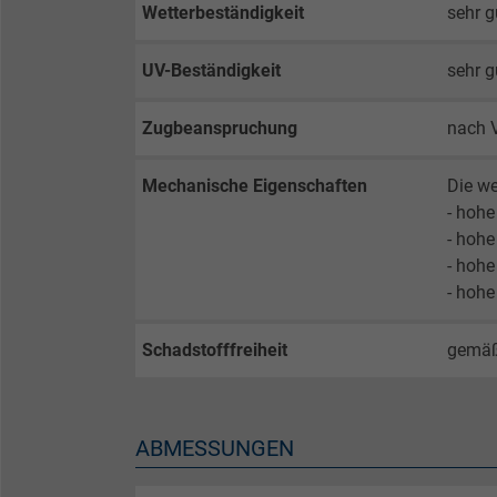
Wetterbeständigkeit
sehr g
Laufzeit
UV-Beständigkeit
sehr g
Zweck
Zugbeanspruchung
nach 
Mechanische Eigenschaften
Die we
Name
- hohe
- hohe
Anbieter
- hohe
- hohe
Laufzeit
Schadstofffreiheit
gemä
Zweck
ABMESSUNGEN
Name