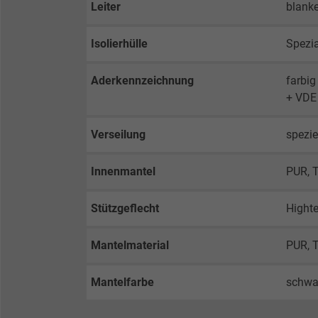
Leiter
blanke
Isolierhülle
Spezi
Aderkennzeichnung
farbi
+ VDE 
Verseilung
spezie
Innenmantel
PUR, 
Stützgeflecht
Hight
Mantelmaterial
PUR, 
Mantelfarbe
schwa