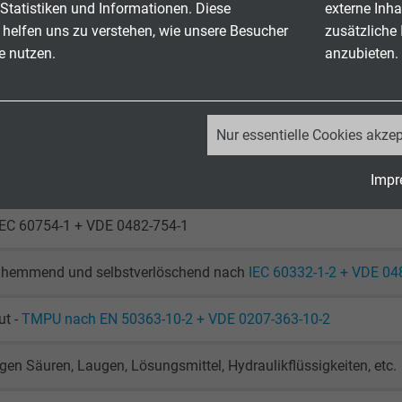
ederholten Wickelvorgängen (bewegt): 6 x d
Statistiken und Informationen. Diese
externe Inha
 helfen uns zu verstehen, wie unsere Besucher
zusätzliche
nkt über Rollen (bewegt): 7,5 x d
e nutzen.
anzubieten.
DE
bewegt: -50/+90 °C
_ga, Google Analytics
Nur essentielle Cookies akzep
t:-40/+90 °C
Google LLC
: bis +80 °C
Impr
2 Jahre
IEC 60754-1 + VDE 0482-754-1
Cookie von Google für Website-Analysen.
Erzeugt statistische Daten darüber, wie der
hemmend und selbstverlöschend nach
IEC 60332-1-2 + VDE 04
Besucher die Website nutzt.
ut -
TMPU nach EN 50363-10-2 + VDE 0207-363-10-2
_ga_JL6KH9WKZ9, Google Analytics
gen Säuren, Laugen, Lösungsmittel, Hydraulikflüssigkeiten, etc.
Google LLC