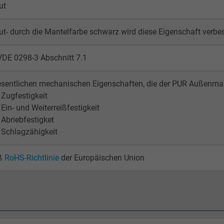
ut
2 Jahre
ut- durch die Mantelfarbe schwarz wird diese Eigenschaft verbe
Cookie von Google für Website-Analysen.
Erzeugt statistische Daten darüber, wie der
VDE 0298-3 Abschnitt 7.1
Besucher die Website nutzt.
sentlichen mechanischen Eigenschaften, die der PUR Außenmant
_gid, Google Analytics
 Zugfestigkeit
 Ein- und Weiterreißfestigkeit
Google LLC
 Abriebfestigket
 Schlagzähigkeit
1 Tag
ß
RoHS-Richtlinie
der Europäischen Union
Cookie von Google für Website-Analysen.
Erzeugt statistische Daten darüber, wie der
Besucher die Website nutzt.
_gat_UA-4852692-1, Google Analytics