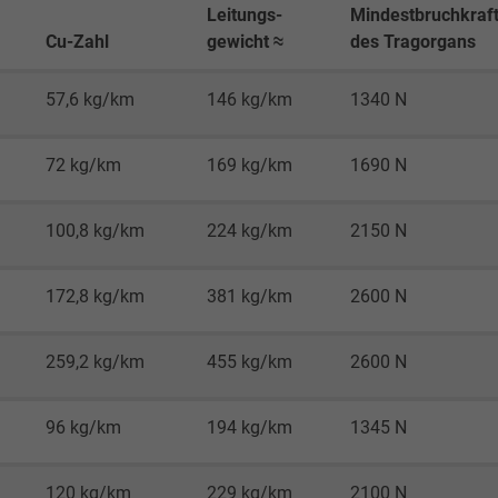
Leitungs-
Mindestbruchkraf
Google LLC
Cu-Zahl
gewicht ≈
des Tragorgans
1 Minute
57,6 kg/km
146 kg/km
1340 N
Cookie von Google für Website-Analysen.
72 kg/km
169 kg/km
1690 N
Erzeugt statistische Daten darüber, wie der
Besucher die Website nutzt.
100,8 kg/km
224 kg/km
2150 N
IDE, Google DoubleClick
172,8 kg/km
381 kg/km
2600 N
Google LLC
259,2 kg/km
455 kg/km
2600 N
1 Jahr
Wird verwendet, um die Aktionen eines
96 kg/km
194 kg/km
1345 N
Benutzers auf der Website zu
Werbezwecken zu registrieren und zu
120 kg/km
229 kg/km
2100 N