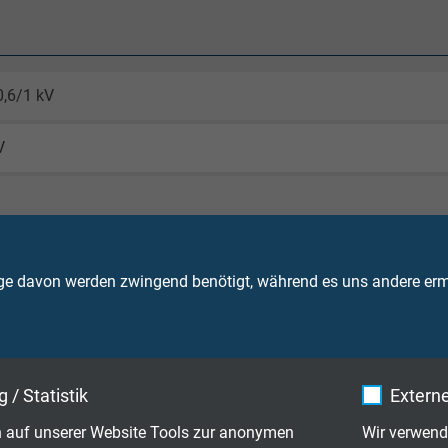
0,6/1 kV
V
Ader 4000 V
ge davon werden zwingend benötigt, während es uns andere ermö
VDE 0298-4
rlegung und Montage (fest verlegt):
 / Statistik
Externe
mm 3 x d/ > 12 mm 4 x d
 auf unserer Website Tools zur anonymen
Wir verwend