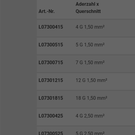
Aderzahl x
Anbieter
Art.-Nr.
Querschnitt
Laufzeit
L07300415
4 G 1,50 mm²
L07300515
5 G 1,50 mm²
Zweck
L07300715
7 G 1,50 mm²
Name
L07301215
12 G 1,50 mm²
Anbieter
L07301815
18 G 1,50 mm²
Laufzeit
L07300425
4 G 2,50 mm²
Zweck
L07300525
5 G 2,50 mm²