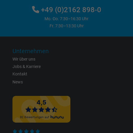
Name
bkdwCNfVtWgQ67qT8AM,49021628980_expire
+49 (0)2162 898-0
Anbieter
Google Ads Conversion Tracking, Google LLC
Mo.-Do. 7:30–16:30 Uhr
Fr. 7:30–13:30 Uhr
Laufzeit
Persistent
Zweck
Dies ist ein Conversion Tracking-Service.
Unternehmen
Wir über uns
Name
NID, Google Maps
Jobs & Karriere
Kontakt
Anbieter
Google LLC
News
Laufzeit
6 Monate
Registriert eine eindeutige ID, die das Gerät
Zweck
eines wiederkehrenden Benutzers identifizie
Die ID wird für gezielte Werbung genutzt.