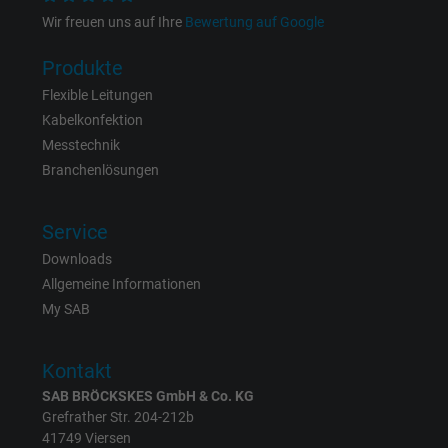
Name
_fbp, Facebook Pixel
Wir freuen uns auf Ihre
Bewertung auf Google
Anbieter
Facebook Ireland Ltd.
Produkte
Flexible Leitungen
Laufzeit
1 Jahr
Kabelkonfektion
Messtechnik
Cookie von Facebook für Website-Analyse,
Zweck
Branchenlösungen
Anzeigenausrichtung und Anzeigenmessu
Service
Name
act, Facebook Pixel
Downloads
Allgemeine Informationen
Anbieter
Facebook Ireland Ltd.
My SAB
Laufzeit
1 Jahr
Kontakt
Cookie von Facebook für Website-Analyse,
Zweck
SAB BRÖCKSKES GmbH & Co. KG
Anzeigenausrichtung und Anzeigenmessu
Grefrather Str. 204-212b
41749 Viersen