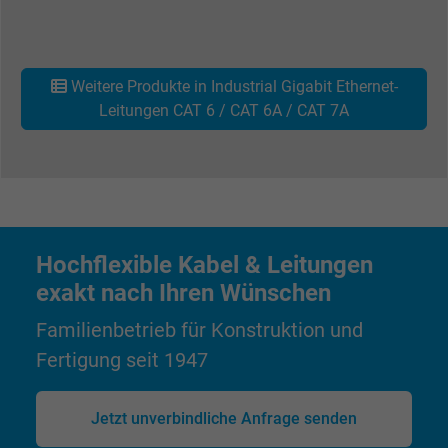
Laufzeit
15 Minuten
Enthält eine zufällig generierte Benutzer-ID.
Weitere Produkte in Industrial Gigabit Ethernet-
Mithilfe dieser ID kann Google den Nutzer 
Leitungen CAT 6 / CAT 6A / CAT 7A
Zweck
verschiedenen Websites
domänenübergreifend erkennen und
personalisierte Werbung anzeigen.
bkdwCNfVtWgQ67qT8AM,49021628980,
Name
Hochflexible Kabel & Leitungen
Google Ad Conversion Tracking
exakt nach Ihren Wünschen
Anbieter
Google LLC, Google Ads
Familienbetrieb für Konstruktion und
Laufzeit
Persistent
Fertigung seit 1947
Zweck
Dies ist ein Conversion Tracking-Service.
Jetzt unverbindliche Anfrage senden