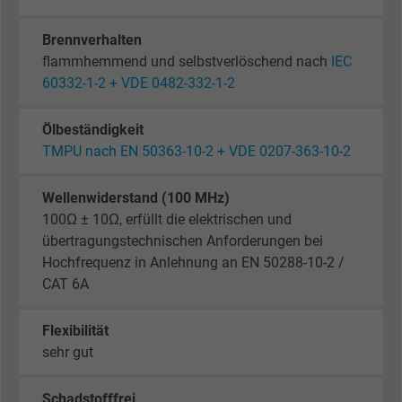
Besucher die Website nutzt.
Brennverhalten
flammhemmend und selbstverlöschend nach
IEC
Name
_gid, Google Analytics
60332-1-2 + VDE 0482-332-1-2
Anbieter
Google LLC
Ölbeständigkeit
TMPU nach EN 50363-10-2 + VDE 0207-363-10-2
Laufzeit
1 Tag
Cookie von Google für Website-Analysen.
Wellenwiderstand (100 MHz)
100Ω ± 10Ω, erfüllt die elektrischen und
Zweck
Erzeugt statistische Daten darüber, wie der
übertragungstechnischen Anforderungen bei
Besucher die Website nutzt.
Hochfrequenz in Anlehnung an EN 50288-10-2 /
CAT 6A
Name
_gat_UA-4852692-1, Google Analytics
Flexibilität
Anbieter
Google LLC
sehr gut
Laufzeit
1 Minute
Schadstofffrei