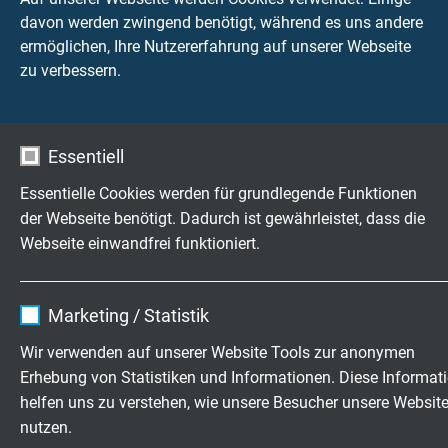
davon werden zwingend benötigt, während es uns andere
TECHNISCHE DATEN
ermöglichen, Ihre Nutzererfahrung auf unserer Webseite
zu verbessern.
Betriebsspitzenspannung
max. 90 V
Essentiell
Flammtest
UL Horizontal Flame Test FT2
Essentielle Cookies werden für grundlegende Funktionen
der Webseite benötigt. Dadurch ist gewährleistet, dass die
UL Style
Webseite einwandfrei funktioniert.
20549
Name
cookie_optin
Marketing / Statistik
Anwendung
Anbieter
TYPO3
für EtherCAT- und EtherNET/IP-Anwendungen
Wir verwenden auf unserer Website Tools zur anonymen
geeignet
Erhebung von Statistiken und Informationen. Diese Informat
Laufzeit
1 Jahr
helfen uns zu verstehen, wie unsere Besucher unsere Websit
Spannung UL/CSA
nutzen.
Enthält die gewählten Tracking-Optin-
300 V
Zweck