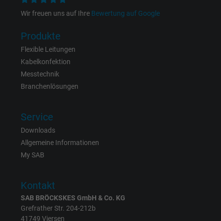
Wir freuen uns auf Ihre
Bewertung auf Google
Anbieter
Google LLC
Produkte
Laufzeit
6 Monate
Flexible Leitungen
Kabelkonfektion
Registriert eine eindeutige ID, die das Gerät
Messtechnik
Zweck
eines wiederkehrenden Benutzers identifizie
Branchenlösungen
Die ID wird für gezielte Werbung genutzt.
Service
Name
_fbp, Facebook Pixel
Downloads
Anbieter
Facebook Ireland Ltd.
Allgemeine Informationen
My SAB
Laufzeit
1 Jahr
Kontakt
Cookie von Facebook für Website-Analyse,
Zweck
SAB BRÖCKSKES GmbH & Co. KG
Anzeigenausrichtung und Anzeigenmessu
Grefrather Str. 204-212b
41749 Viersen