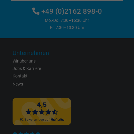
bkdwCNfVtWgQ67qT8AM,49021628980,
Name
+49 (0)2162 898-0
Google Ad Conversion Tracking
Mo.-Do. 7:30–16:30 Uhr
Anbieter
Google LLC, Google Ads
Fr. 7:30–13:30 Uhr
Laufzeit
Persistent
Unternehmen
Zweck
Dies ist ein Conversion Tracking-Service.
Wir über uns
Jobs & Karriere
Name
bkdwCNfVtWgQ67qT8AM,49021628980_expire
Kontakt
News
Anbieter
Google Ads Conversion Tracking, Google LLC
Laufzeit
Persistent
Zweck
Dies ist ein Conversion Tracking-Service.
Name
NID, Google Maps