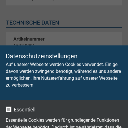
TECHNISCHE DATEN
Artikelnummer
1577-9001
Datenschutzeinstellungen
Betriebsspitzenspannung
Auf unserer Webseite werden Cookies verwendet. Einige
max. 90 V
davon werden zwingend benötigt, während es uns andere
ermöglichen, Ihre Nutzererfahrung auf unserer Webseite
Spannung UL
zu verbessern.
300 V
Prüfspannung
Essentiell
Ader/Ader 2000 V
Ader/Schirm 2000 V
Essentielle Cookies werden für grundlegende Funktionen
der Webseite benötigt. Dadurch ist gewährleistet, dass die