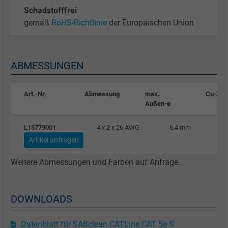
Schadstofffrei
Zweck
Erzeugt statistische Daten darüber, wie der
gemäß
RoHS-Richtlinie
der Europäischen Union
Besucher die Website nutzt.
Name
_gat_UA-4852692-1, Google Analytics
ABMESSUNGEN
Anbieter
Google LLC
Art.-Nr.
Abmessung
max.
Cu-Zah
Laufzeit
1 Minute
Außen-ø
Cookie von Google für Website-Analysen.
L15779001
4 x 2 x 26 AWG
6,4 mm
Zweck
Erzeugt statistische Daten darüber, wie der
Artikel anfragen
Besucher die Website nutzt.
Weitere Abmessungen und Farben auf Anfrage.
Name
IDE, Google DoubleClick
DOWNLOADS
Anbieter
Google LLC
Datenblatt für SABclean CATLine CAT 5e S