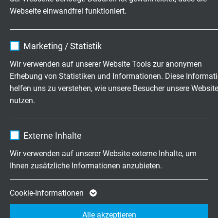
Mindestbiegeradius
Webseite einwandfrei funktioniert.
fest verlegt: 5 x d
frei beweglich: 10 x d
Name
cookie_optin
dauerflexibel: 15 x d
Marketing / Statistik
Anbieter
TYPO3
Wir verwenden auf unserer Website Tools zur anonymen
Temperaturbereich
Erhebung von Statistiken und Informationen. Diese Informat
UL: bis +80 °C
Laufzeit
1 Jahr
helfen uns zu verstehen, wie unsere Besucher unsere Websit
nicht bewegt: -40/+70 °C
nutzen.
Enthält die gewählten Tracking-Optin-
bewegt: -40/+70 °C
Zweck
Einstellungen.
Name
_ga, Google Analytics
Brennverhalten
Externe Inhalte
flammhemmend und selbstverlöschend nach
IEC
Anbieter
Google LLC
60332-1-2 + VDE 0482-332-1-2
Wir verwenden auf unserer Website externe Inhalte, um
Ihnen zusätzliche Informationen anzubieten.
Laufzeit
2 Jahre
Flammtest
UL Horizontal Flame Test FT2
Cookie von Google für Website-Analysen.
Cookie-Informationen
Zweck
Erzeugt statistische Daten darüber, wie der
Wellenwiderstand
Alle akzeptieren
Besucher die Website nutzt.