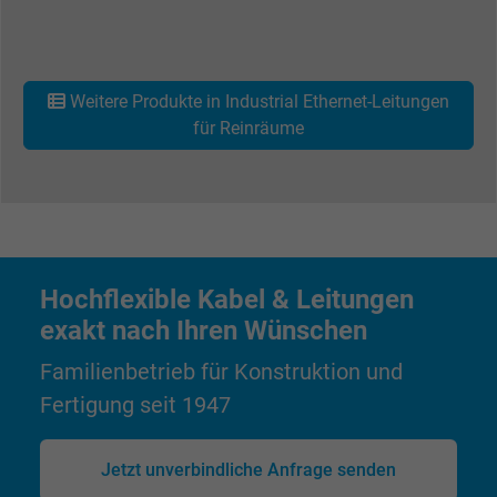
Laufzeit
1 Jahr
Wird verwendet, um die Aktionen eines
Zweck
Benutzers auf der Website zu Werbezweck
Weitere Produkte in Industrial Ethernet-Leitungen
zu registrieren und zu melden.
für Reinräume
Name
test_cookie, Google DoubleClick
Anbieter
Google LLC
Laufzeit
15 Minuten
Hochflexible Kabel & Leitungen
exakt nach Ihren Wünschen
Enthält eine zufällig generierte Benutzer-ID.
Mithilfe dieser ID kann Google den Nutzer 
Familienbetrieb für Konstruktion und
Zweck
verschiedenen Websites
Fertigung seit 1947
domänenübergreifend erkennen und
personalisierte Werbung anzeigen.
Jetzt unverbindliche Anfrage senden