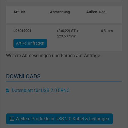
Name
_gid, Google Analytics
Art.-Nr.
Abmessung
Außen-ø ca.
Cu
Anbieter
Google LLC
Laufzeit
1 Tag
L06019001
(2x0,22) ST +
6,8 mm
2x0,50 mm²
Cookie von Google für Website-Analysen.
Artikel anfragen
Zweck
Erzeugt statistische Daten darüber, wie der
Weitere Abmessungen und Farben auf Anfrage.
Besucher die Website nutzt.
Name
_gat_UA-4852692-1, Google Analytics
DOWNLOADS
Anbieter
Google LLC
Datenblatt für USB 2.0 FRNC
Laufzeit
1 Minute
Cookie von Google für Website-Analysen.
Weitere Produkte in USB 2.0 Kabel & Leitungen
Zweck
Erzeugt statistische Daten darüber, wie der