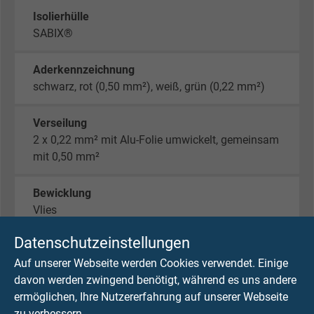
Isolierhülle
SABIX®
Aderkennzeichnung
schwarz, rot (0,50 mm²), weiß, grün (0,22 mm²)
Verseilung
2 x 0,22 mm² mit Alu-Folie umwickelt, gemeinsam
mit 0,50 mm²
Bewicklung
Vlies
Datenschutzeinstellungen
Abschirmung
Auf unserer Webseite werden Cookies verwendet. Einige
Geflecht aus verzinnten Cu-Runddrähten
davon werden zwingend benötigt, während es uns andere
ermöglichen, Ihre Nutzererfahrung auf unserer Webseite
Mantelmaterial
zu verbessern.