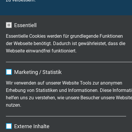
SABIX®
Mantelfarbe
schwarz (RAL 9005)
Essentiell
Essentielle Cookies werden für grundlegende Funktionen
der Webseite benötigt. Dadurch ist gewährleistet, dass die
TECHNISCHE DATEN
Webseite einwandfrei funktioniert.
Betriebsspitzenspannung
Name
cookie_optin
Marketing / Statistik
max. 350 V
Anbieter
TYPO3
Wir verwenden auf unserer Website Tools zur anonymen
Prüfspannung
Erhebung von Statistiken und Informationen. Diese Informat
Laufzeit
1 Jahr
Ader/Ader: 1500 V
helfen uns zu verstehen, wie unsere Besucher unsere Websit
Ader/Schirm: 1200 V
nutzen.
Enthält die gewählten Tracking-Optin-
Zweck
Einstellungen.
Mindestbiegeradius
Name
_ga, Google Analytics
fest verlegt: 5 x d
Externe Inhalte
frei beweglich: 10 x d