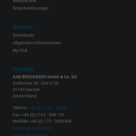
Messtechnik
Branchenlösungen
Laufzeit
Persistent
Zweck
Dies ist ein Conversion Tracking-Service.
Service
Downloads
Name
NID, Google Maps
Allgemeine Informationen
My SAB
Anbieter
Google LLC
Kontakt
Laufzeit
6 Monate
SAB BRÖCKSKES GmbH & Co. KG
Grefrather Str. 204-212b
Registriert eine eindeutige ID, die das Gerät
41749 Viersen
Zweck
eines wiederkehrenden Benutzers identifizie
Deutschland
Die ID wird für gezielte Werbung genutzt.
Telefon:
+49 (0) 2162 - 898-0
Fax: +49 (0) 2162 - 898-101
Name
_fbp, Facebook Pixel
Notfälle: +49 (0) 173 - 2868408
info@sab-cable.com
Anbieter
Facebook Ireland Ltd.
www.sab-kabel.de