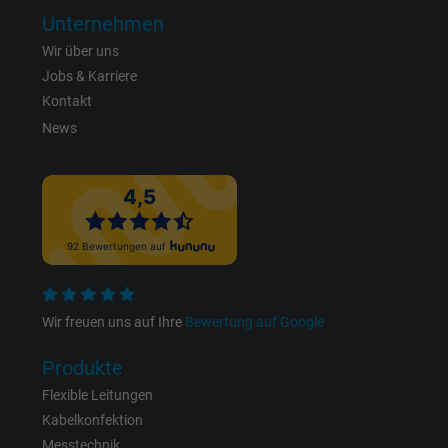
Anbieter
Google LLC, Google Ads
Unternehmen
Wir über uns
Laufzeit
Persistent
Jobs & Karriere
Zweck
Dies ist ein Conversion Tracking-Service.
Kontakt
News
Name
bkdwCNfVtWgQ67qT8AM,49021628980_expire
Anbieter
Google Ads Conversion Tracking, Google LLC
Laufzeit
Persistent
Zweck
Dies ist ein Conversion Tracking-Service.
Wir freuen uns auf Ihre
Bewertung auf Google
Name
NID, Google Maps
Produkte
Flexible Leitungen
Anbieter
Google LLC
Kabelkonfektion
Messtechnik