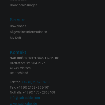
Laufzeit
6 Monate
Branchenlösungen
Registriert eine eindeutige ID, die das Gerät
Zweck
eines wiederkehrenden Benutzers identifizie
Service
Die ID wird für gezielte Werbung genutzt.
Downloads
Allgemeine Informationen
My SAB
Name
_fbp, Facebook Pixel
Anbieter
Facebook Ireland Ltd.
Kontakt
SAB BRÖCKSKES GmbH & Co. KG
Laufzeit
1 Jahr
Grefrather Str. 204-212b
41749 Viersen
Cookie von Facebook für Website-Analyse,
Deutschland
Zweck
Anzeigenausrichtung und Anzeigenmessu
Telefon:
+49 (0) 2162 - 898-0
Fax: +49 (0) 2162 - 898-101
Name
act, Facebook Pixel
Notfälle: +49 (0) 173 - 2868408
info@sab-cable.com
Anbieter
Facebook Ireland Ltd.
www.sab-kabel.de