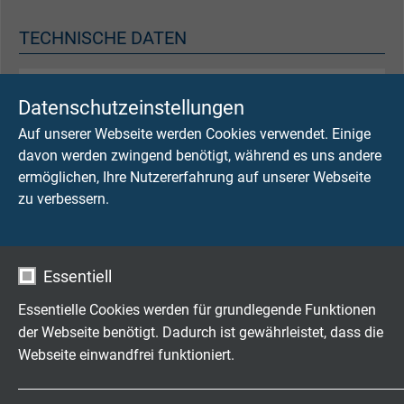
TECHNISCHE DATEN
Betriebsspitzenspannung
Datenschutzeinstellungen
max. 350 V
Auf unserer Webseite werden Cookies verwendet. Einige
davon werden zwingend benötigt, während es uns andere
Prüfspannung
ermöglichen, Ihre Nutzererfahrung auf unserer Webseite
Ader/Ader: 1500V
zu verbessern.
Ader/Schirm: 1200V
Mindestbiegeradius
7,5 x d
Essentiell
Essentielle Cookies werden für grundlegende Funktionen
Temperaturbereich
der Webseite benötigt. Dadurch ist gewährleistet, dass die
nicht bewegt: -30/+90 °C
Webseite einwandfrei funktioniert.
bewegt: -20/+90 °C
Name
cookie_optin