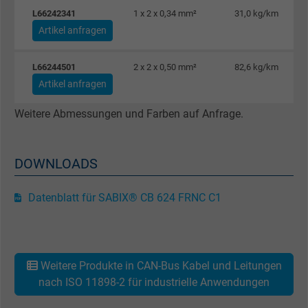
L66242341
1 x 2 x 0,34 mm²
31,0 kg/km
Name
_gat_UA-4852692-1, Google Analytics
Artikel anfragen
Anbieter
Google LLC
L66244501
2 x 2 x 0,50 mm²
82,6 kg/km
Artikel anfragen
Laufzeit
1 Minute
Weitere Abmessungen und Farben auf Anfrage.
Cookie von Google für Website-Analysen.
Zweck
Erzeugt statistische Daten darüber, wie der
Besucher die Website nutzt.
DOWNLOADS
Name
IDE, Google DoubleClick
Datenblatt für SABIX® CB 624 FRNC C1
Anbieter
Google LLC
Laufzeit
1 Jahr
Weitere Produkte in CAN-Bus Kabel und Leitungen
nach ISO 11898-2 für industrielle Anwendungen
Wird verwendet, um die Aktionen eines
Zweck
Benutzers auf der Website zu Werbezweck