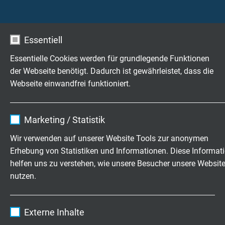
Mindestbiegeradius
fest verlegt: 5 x d
frei beweglich (nur 7-drähtig): 10 x d
Essentiell
Temperaturbereich VDE
Essentielle Cookies werden für grundlegende Funktionen
nicht bewegt:- 40°C / + 70 °C
der Webseite benötigt. Dadurch ist gewährleistet, dass die
bewegt: - 30°C / + 70 °C
Webseite einwandfrei funktioniert.
UL: bis + 75°C
Name
cookie_optin
Halogenfreiheit
Marketing / Statistik
nach IEC 60754-1 + VDE 0482-754-1
Anbieter
TYPO3
Wir verwenden auf unserer Website Tools zur anonymen
Erhebung von Statistiken und Informationen. Diese Informat
Flammausbreitung
Laufzeit
1 Jahr
helfen uns zu verstehen, wie unsere Besucher unsere Websit
keine Brandweiterleitung nach IEC 60332-3-22 +
nutzen.
VDE 0482-332-3-22 Cat. A,
Enthält die gewählten Tracking-Optin-
Zweck
UL Horizontal Flame Test FT2, UL AWM Style
Einstellungen.
21080
Name
_ga, Google Analytics
Externe Inhalte
Anbieter
Google LLC