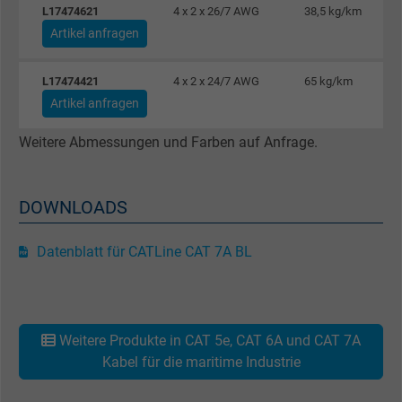
L17474621
4 x 2 x 26/7 AWG
38,5 kg/km
Artikel anfragen
Name
IDE, Google DoubleClick
L17474421
4 x 2 x 24/7 AWG
65 kg/km
Anbieter
Google LLC
Artikel anfragen
Laufzeit
1 Jahr
Weitere Abmessungen und Farben auf Anfrage.
Wird verwendet, um die Aktionen eines
Zweck
Benutzers auf der Website zu Werbezweck
DOWNLOADS
zu registrieren und zu melden.
Datenblatt für CATLine CAT 7A BL
Name
test_cookie, Google DoubleClick
Anbieter
Google LLC
Weitere Produkte in CAT 5e, CAT 6A und CAT 7A
Laufzeit
15 Minuten
Kabel für die maritime Industrie
Enthält eine zufällig generierte Benutzer-ID.