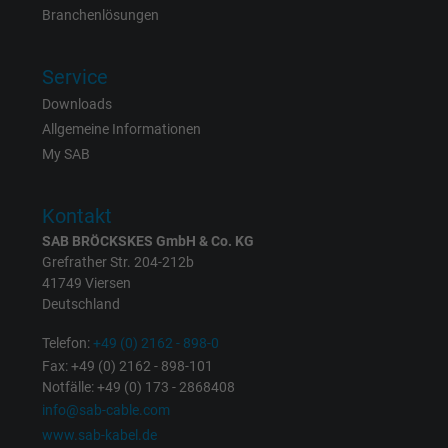
Branchenlösungen
Laufzeit
1 Jahr
Service
Cookie von Facebook für Website-Analyse,
Zweck
Anzeigenausrichtung und Anzeigenmessu
Downloads
Allgemeine Informationen
My SAB
Name
act, Facebook Pixel
Anbieter
Facebook Ireland Ltd.
Kontakt
SAB BRÖCKSKES GmbH & Co. KG
Laufzeit
1 Jahr
Grefrather Str. 204-212b
41749 Viersen
Cookie von Facebook für Website-Analyse,
Deutschland
Zweck
Anzeigenausrichtung und Anzeigenmessu
Telefon:
+49 (0) 2162 - 898-0
Fax: +49 (0) 2162 - 898-101
Name
c_user, Facebook Pixel
Notfälle: +49 (0) 173 - 2868408
info@sab-cable.com
Anbieter
Facebook Ireland Ltd.
www.sab-kabel.de