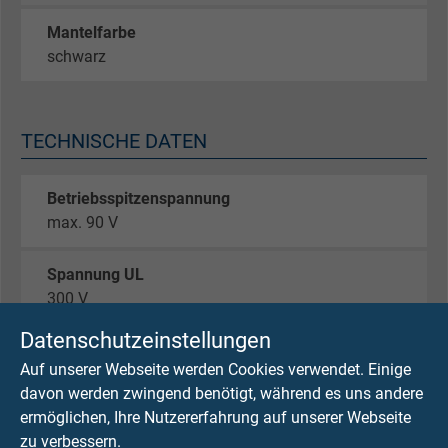
Mantelfarbe
schwarz
TECHNISCHE DATEN
Betriebsspitzenspannung
max. 90 V
Spannung UL
300 V
Datenschutzeinstellungen
Prüfspannung
Auf unserer Webseite werden Cookies verwendet. Einige
Ader/Ader 2000 V
davon werden zwingend benötigt, während es uns andere
Ader/Schirm 2000 V
ermöglichen, Ihre Nutzererfahrung auf unserer Webseite
zu verbessern.