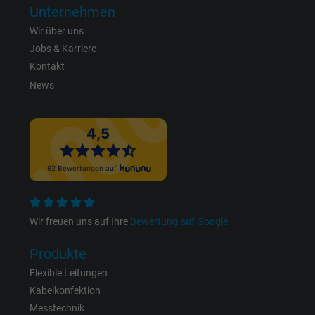
Unternehmen
Laufzeit
Persistent
Wir über uns
Jobs & Karriere
Zweck
Dies ist ein Conversion Tracking-Service.
Kontakt
News
Name
NID, Google Maps
Anbieter
Google LLC
Laufzeit
6 Monate
Registriert eine eindeutige ID, die das Gerät
Zweck
eines wiederkehrenden Benutzers identifizie
Wir freuen uns auf Ihre
Bewertung auf Google
Die ID wird für gezielte Werbung genutzt.
Produkte
Name
_fbp, Facebook Pixel
Flexible Leitungen
Kabelkonfektion
Anbieter
Facebook Ireland Ltd.
Messtechnik