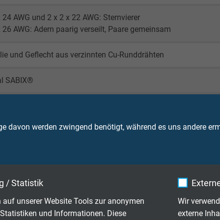
x 24 AWG und 2 x 2 x 22 AWG: Sternvierer
x 26 AWG: Adern paarig verseilt, Paare gemeinsam
lie und Geflecht aus verzinnten Cu-Runddrähten
al SABIX®
rz
ge davon werden zwingend benötigt, während es uns andere ermö
90 V
 / Statistik
Externe
 auf unserer Website Tools zur anonymen
Wir verwend
Statistiken und Informationen. Diese
externe Inha