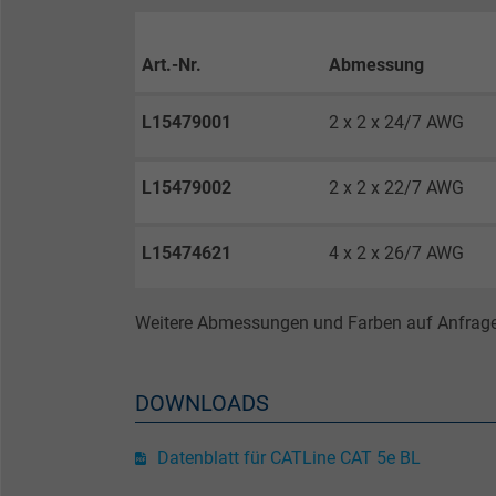
Anbieter
Laufzeit
Art.-Nr.
Abmessung
L15479001
2 x 2 x 24/7 AWG
Zweck
L15479002
2 x 2 x 22/7 AWG
Name
L15474621
4 x 2 x 26/7 AWG
Anbieter
Weitere Abmessungen und Farben auf Anfrage
Laufzeit
DOWNLOADS
Zweck
Datenblatt für CATLine CAT 5e BL