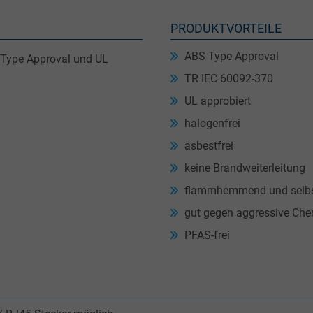
PRODUKTVORTEILE
ABS Type Approval
 Type Approval und UL
TR IEC 60092-370
UL approbiert
halogenfrei
asbestfrei
keine Brandweiterleitung
flammhemmend und selbs
gut gegen aggressive Che
PFAS-frei