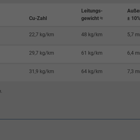
Google LLC
Leitungs-
Auße
1 Minute
Cu-Zahl
gewicht ≈
± 10
Cookie von Google für Website-Analysen.
22,7 kg/km
48 kg/km
5,7 
Erzeugt statistische Daten darüber, wie der
Besucher die Website nutzt.
29,7 kg/km
61 kg/km
6,4 
IDE, Google DoubleClick
31,9 kg/km
64 kg/km
7,3 
Google LLC
.
1 Jahr
Wird verwendet, um die Aktionen eines
Benutzers auf der Website zu
Werbezwecken zu registrieren und zu
melden.