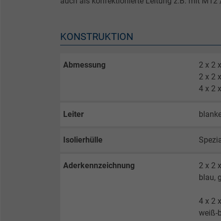
auch als konfektionierte Leitung z.B. mit M12
KONSTRUKTION
Abmessung
2 x 2
2 x 2
4 x 2
Leiter
blanke
Isolierhülle
Spezi
Aderkennzeichnung
2 x 2 
blau, 
4 x 2 
weiß-b