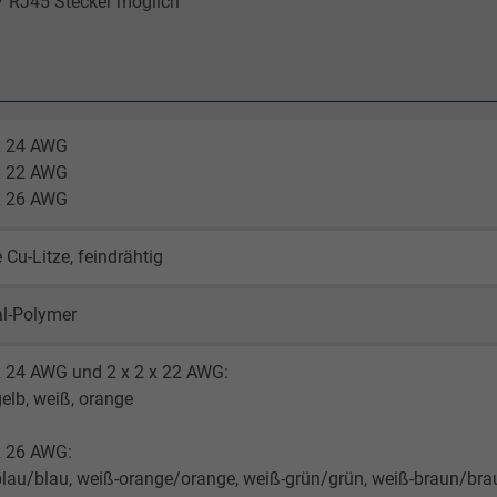
 / RJ45 Stecker möglich
 x 24 AWG
 x 22 AWG
 x 26 AWG
 Cu-Litze, feindrähtig
al-Polymer
x 24 AWG und 2 x 2 x 22 AWG:
gelb, weiß, orange
x 26 AWG:
lau/blau, weiß-orange/orange, weiß-grün/grün, weiß-braun/bra