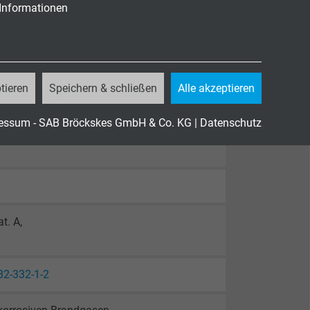
 Informationen
tieren
Speichern & schließen
Alle akzeptieren
essum - SAB Bröckskes GmbH & Co. KG
|
Datenschutz
t. A,
82-332-1-2