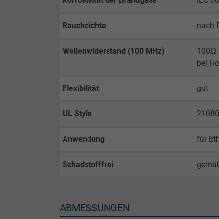
Korrosivität der Brandgase
IEC 60
Laufzeit
Rauchdichte
nach 
Zweck
Wellenwiderstand (100 MHz)
100Ω ±
bei H
Name
Flexibilität
gut
Anbieter
UL Style
21080
Laufzeit
Anwendung
für E
Zweck
Schadstofffrei
gemä
Name
ABMESSUNGEN