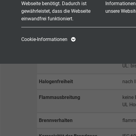
Webseite benötigt. Dadurch ist
Informationen
Prüfspannung
Ader/
gewährleistet, dass die Webseite
unsere Websit
Ader/
einwandfrei funktioniert.
Mindestbiegeradius
fest ve
Name
cookie_optin
Name
frei b
Cookie-Informationen
Anbieter
TYPO3
Anbieter
Temperaturbereich VDE
nicht 
bewegt
Laufzeit
1 Jahr
Laufzeit
UL: bi
Enthält die
Halogenfreiheit
nach 
Zweck
gewählten Tracking-
Zweck
Optin-Einstellungen.
Flammausbreitung
keine 
UL Ho
Name
Brennverhalten
flamm
Anbieter