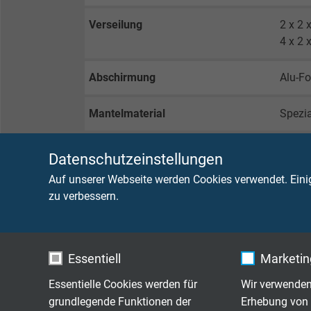
Verseilung
2 x 2 
4 x 2 
Abschirmung
Alu-Fo
Mantelmaterial
Spezi
Mantelfarbe
schwa
Datenschutzeinstellungen
Auf unserer Webseite werden Cookies verwendet. Eini
zu verbessern.
TECHNISCHE DATEN
Betriebsspitzenspannung
max. 
Essentiell
Marketing
Essentielle Cookies werden für
Wir verwenden
Spannung UL
300 V
grundlegende Funktionen der
Erhebung von 