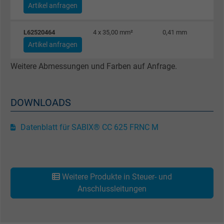
Artikel anfragen
Laufzeit
1 Jahr
L62520464
4 x 35,00 mm²
0,41 mm
Cookie von Facebook für Website-Analyse,
Zweck
Artikel anfragen
Anzeigenausrichtung und Anzeigenmessu
Weitere Abmessungen und Farben auf Anfrage.
Name
spin, Facebook Pixel
DOWNLOADS
Anbieter
Facebook Ireland Ltd.
Laufzeit
1 Jahr
Datenblatt für SABIX® CC 625 FRNC M
Cookie von Facebook für Website-Analyse,
Zweck
Anzeigenausrichtung und Anzeigenmessu
Weitere Produkte in Steuer- und
Anschlussleitungen
Name
wd, Facebook Pixel
Anbieter
Facebook Ireland Ltd.