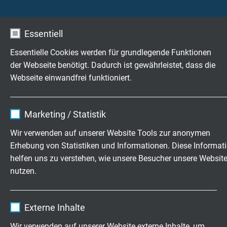
L62524107
41 x 0,75 mm²
0,21 mm
Artikel anfragen
Essentiell
L62526107
61 x 0,75 mm²
0,21 mm
Essentielle Cookies werden für grundlegende Funktionen
Artikel anfragen
der Webseite benötigt. Dadurch ist gewährleistet, dass die
Webseite einwandfrei funktioniert.
L62520210
2 x 1,00 mm²
0,21 mm
Artikel anfragen
Name
cookie_optin
Marketing / Statistik
Anbieter
TYPO3
L62520310
3 x 1,00 mm²
0,21 mm
Wir verwenden auf unserer Website Tools zur anonymen
Artikel anfragen
Erhebung von Statistiken und Informationen. Diese Informat
Laufzeit
1 Jahr
helfen uns zu verstehen, wie unsere Besucher unsere Websit
L62520410
4 x 1,00 mm²
0,21 mm
nutzen.
Enthält die gewählten Tracking-Optin-
Zweck
Artikel anfragen
Einstellungen.
Name
_ga, Google Analytics
Externe Inhalte
L62520510
5 x 1,00 mm²
0,21 mm
Anbieter
Google LLC
Artikel anfragen
Wir verwenden auf unserer Website externe Inhalte, um