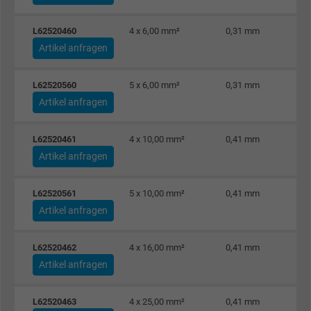
Laufzeit
1 Jahr
L62520460
4 x 6,00 mm²
0,31 mm
Cookie von Facebook für Website-Analyse,
Artikel anfragen
Zweck
Anzeigenausrichtung und Anzeigenmessu
L62520560
5 x 6,00 mm²
0,31 mm
Artikel anfragen
Name
presence, Facebook Pixel
Anbieter
Facebook Ireland Ltd.
L62520461
4 x 10,00 mm²
0,41 mm
Artikel anfragen
Laufzeit
1 Jahr
L62520561
5 x 10,00 mm²
0,41 mm
Cookie von Facebook für Website-Analyse,
Artikel anfragen
Zweck
Anzeigenausrichtung und Anzeigenmessu
L62520462
4 x 16,00 mm²
0,41 mm
Name
sb, Facebook Pixel
Artikel anfragen
Anbieter
Facebook Ireland Ltd.
L62520463
4 x 25,00 mm²
0,41 mm