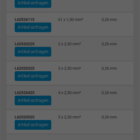
Artikel anfragen
Laufzeit
1 Jahr
Cookie von Facebook für Website-Analyse,
L62526115
61 x 1,50 mm²
0,26 mm
Zweck
Anzeigenausrichtung und Anzeigenmessu
Artikel anfragen
L62520225
2 x 2,50 mm²
0,26 mm
Name
act, Facebook Pixel
Artikel anfragen
Anbieter
Facebook Ireland Ltd.
L62520325
3 x 2,50 mm²
0,26 mm
Laufzeit
1 Jahr
Artikel anfragen
Cookie von Facebook für Website-Analyse,
L62520425
4 x 2,50 mm²
0,26 mm
Zweck
Anzeigenausrichtung und Anzeigenmessu
Artikel anfragen
Name
c_user, Facebook Pixel
L62520525
5 x 2,50 mm²
0,26 mm
Artikel anfragen
Anbieter
Facebook Ireland Ltd.