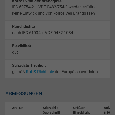
Korrosivität der Brandgase
IEC 60754-2 + VDE 0482-754-2 werden erfüllt -
keine Entwicklung von korrosiven Brandgasen
Rauchdichte
nach IEC 61034 + VDE 0482-1034
Flexibilität
gut
Schadstofffreiheit
gemäß
RoHS-Richtlinie
der Europäischen Union
ABMESSUNGEN
Art.-Nr.
Aderzahl x
Größter
Außen-
Querschnitt
Einzeldraht
± 10%