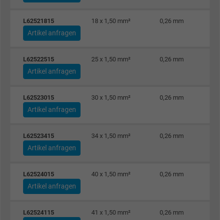
Laufzeit
Persistent
L62521815
18 x 1,50 mm²
0,26 mm
Zweck
Dies ist ein Conversion Tracking-Service.
Artikel anfragen
L62522515
25 x 1,50 mm²
0,26 mm
Name
NID, Google Maps
Artikel anfragen
Anbieter
Google LLC
L62523015
30 x 1,50 mm²
0,26 mm
Laufzeit
6 Monate
Artikel anfragen
Registriert eine eindeutige ID, die das Gerät
L62523415
34 x 1,50 mm²
0,26 mm
Zweck
eines wiederkehrenden Benutzers identifizie
Artikel anfragen
Die ID wird für gezielte Werbung genutzt.
L62524015
40 x 1,50 mm²
0,26 mm
Name
_fbp, Facebook Pixel
Artikel anfragen
Anbieter
Facebook Ireland Ltd.
L62524115
41 x 1,50 mm²
0,26 mm