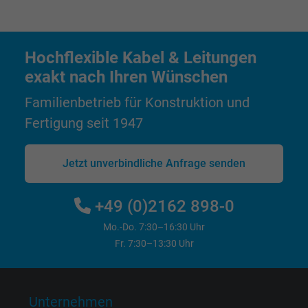
Laufzeit
1 Jahr
Cookie von Facebook für Website-Analyse,
Hochflexible Kabel & Leitungen
Zweck
Anzeigenausrichtung und Anzeigenmessu
exakt nach Ihren Wünschen
Familienbetrieb für Konstruktion und
Name
xs, Facebook Pixel
Fertigung seit 1947
Anbieter
Facebook Ireland Ltd.
Jetzt unverbindliche Anfrage senden
Laufzeit
1 Jahr
+49 (0)2162 898-0
Cookie von Facebook für Website-Analyse,
Zweck
Anzeigenausrichtung und Anzeigenmessu
Mo.-Do. 7:30–16:30 Uhr
Fr. 7:30–13:30 Uhr
Unternehmen