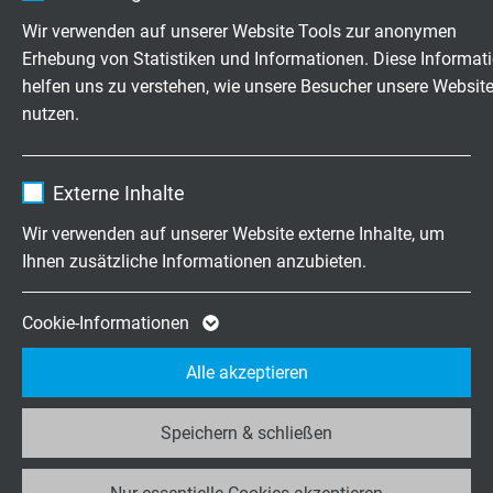
Anbieter
TYPO3
Wir verwenden auf unserer Website Tools zur anonymen
Temperaturbereich
Erhebung von Statistiken und Informationen. Diese Informat
nicht bewegt: -30/+70 °C
Laufzeit
1 Jahr
helfen uns zu verstehen, wie unsere Besucher unsere Websit
bewegt: -5/+70 °C
UL: bis +80°C
nutzen.
Enthält die gewählten Tracking-Optin-
Zweck
Einstellungen.
Name
_ga, Google Analytics
Brennverhalten
Externe Inhalte
flammhemmend und selbstverlöschend nach
IEC
Anbieter
Google LLC
60332-1-2 + VDE 0482-332-1-2
Wir verwenden auf unserer Website externe Inhalte, um
Ihnen zusätzliche Informationen anzubieten.
Laufzeit
2 Jahre
Ölbeständigkeit
Ölbeständigkeit nach Werksnorm
Cookie von Google für Website-Analysen.
Cookie-Informationen
Zweck
Erzeugt statistische Daten darüber, wie der
Wellenwiderstand 3 - 20 MHz
Alle akzeptieren
Besucher die Website nutzt.
150 Ω +/- 10%
Speichern & schließen
Name
_ga_JL6KH9WKZ9, Google Analytics
Für feste Verlegung
geeignet