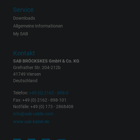
Registriert eine eindeutige ID, die das Gerät
Service
Zweck
eines wiederkehrenden Benutzers identifizie
Downloads
Die ID wird für gezielte Werbung genutzt.
Allgemeine Informationen
My SAB
Name
_fbp, Facebook Pixel
Kontakt
Anbieter
Facebook Ireland Ltd.
SAB BRÖCKSKES GmbH & Co. KG
Grefrather Str. 204-212b
Laufzeit
1 Jahr
41749 Viersen
Deutschland
Cookie von Facebook für Website-Analyse,
Zweck
Telefon:
+49 (0) 2162 - 898-0
Anzeigenausrichtung und Anzeigenmessu
Fax: +49 (0) 2162 - 898-101
Notfälle: +49 (0) 173 - 2868408
Name
act, Facebook Pixel
info@sab-cable.com
www.sab-kabel.de
Anbieter
Facebook Ireland Ltd.