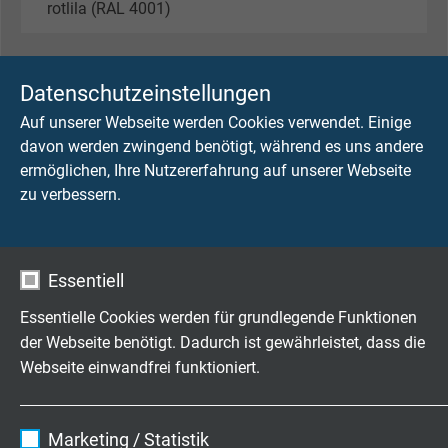
rotlila (RAL 4001)
Datenschutzeinstellungen
TECHNISCHE DATEN
Auf unserer Webseite werden Cookies verwendet. Einige
davon werden zwingend benötigt, während es uns andere
Betriebsspitzenspannung
ermöglichen, Ihre Nutzererfahrung auf unserer Webseite
max. 350 V
zu verbessern.
Spannung UL
300 V
Essentiell
Prüfspannung
Essentielle Cookies werden für grundlegende Funktionen
Ader/Ader: 2000 V
der Webseite benötigt. Dadurch ist gewährleistet, dass die
Ader/Schirm: 2000 V
Webseite einwandfrei funktioniert.
Mindestbiegeradius
Name
cookie_optin
12 x d
Marketing / Statistik