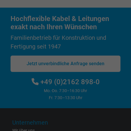
Hochflexible Kabel & Leitungen
Name
test_cookie, Google DoubleClick
exakt nach Ihren Wünschen
Anbieter
Google LLC
Familienbetrieb für Konstruktion und
Laufzeit
15 Minuten
Fertigung seit 1947
Enthält eine zufällig generierte Benutzer-ID.
Jetzt unverbindliche Anfrage senden
Mithilfe dieser ID kann Google den Nutzer 
Zweck
verschiedenen Websites
domänenübergreifend erkennen und
+49 (0)2162 898-0
personalisierte Werbung anzeigen.
Mo.-Do. 7:30–16:30 Uhr
Fr. 7:30–13:30 Uhr
bkdwCNfVtWgQ67qT8AM,49021628980,
Name
Google Ad Conversion Tracking
Unternehmen
Anbieter
Google LLC, Google Ads
Wir über uns