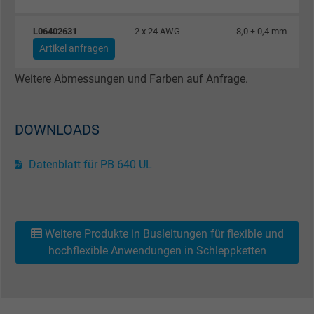
Name
_gat_UA-4852692-1, Google Analytics
L06402631
2 x 24 AWG
8,0 ± 0,4 mm
Anbieter
Google LLC
Artikel anfragen
Laufzeit
1 Minute
Weitere Abmessungen und Farben auf Anfrage.
Cookie von Google für Website-Analysen.
Zweck
Erzeugt statistische Daten darüber, wie der
DOWNLOADS
Besucher die Website nutzt.
Datenblatt für PB 640 UL
Name
IDE, Google DoubleClick
Anbieter
Google LLC
Weitere Produkte in Busleitungen für flexible und
Laufzeit
1 Jahr
hochflexible Anwendungen in Schleppketten
Wird verwendet, um die Aktionen eines
Zweck
Benutzers auf der Website zu Werbezweck
zu registrieren und zu melden.