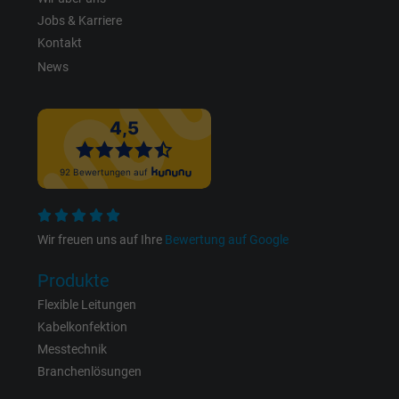
Jobs & Karriere
Laufzeit
Persistent
Kontakt
Zweck
Dies ist ein Conversion Tracking-Service.
News
Name
bkdwCNfVtWgQ67qT8AM,49021628980_expire
Anbieter
Google Ads Conversion Tracking, Google LLC
Laufzeit
Persistent
Wir freuen uns auf Ihre
Bewertung auf Google
Zweck
Dies ist ein Conversion Tracking-Service.
Produkte
Name
NID, Google Maps
Flexible Leitungen
Kabelkonfektion
Anbieter
Google LLC
Messtechnik
Branchenlösungen
Laufzeit
6 Monate