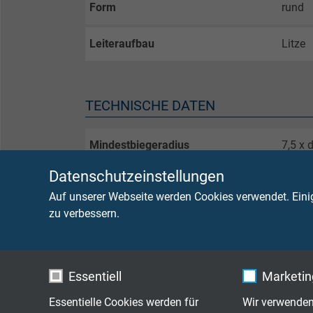
Form
rund
Leiteraufbau
Litze
TECHNISCHE DATEN
Mindestbiegeradius
7,5 x 
Datenschutzeinstellungen
Strahlenbeständigkeit
2 x 10
Auf unserer Webseite werden Cookies verwendet. Eini
zu verbessern.
Temperaturbereich der Isolation
nicht 
beweg
kurzze
Essentiell
Marketing
Isolationswiderstand
> 1 M
Essentielle Cookies werden für
Wir verwenden