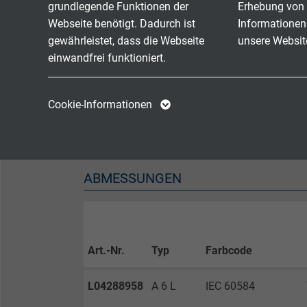
grundlegende Funktionen der
Erhebung von 
Halogenfreiheit
nach 
Webseite benötigt. Dadurch ist
Informationen
gewährleistet, dass die Webseite
unsere Websit
Brennverhalten
flamm
einwandfrei funktioniert.
Korrosivität der Brandgase
IEC 60
Name
cookie_optin
Name
Cookie-Informationen
Schadstofffreiheit
gemä
Anbieter
TYPO3
Anbieter
Laufzeit
1 Jahr
Laufzeit
ABMESSUNGEN
Enthält die
Zweck
gewählten Tracking-
Zweck
Optin-Einstellungen.
Art.-Nr.
Typ
Farbcode
Name
L04288958
A 6 L
IEC 60584
Anbieter