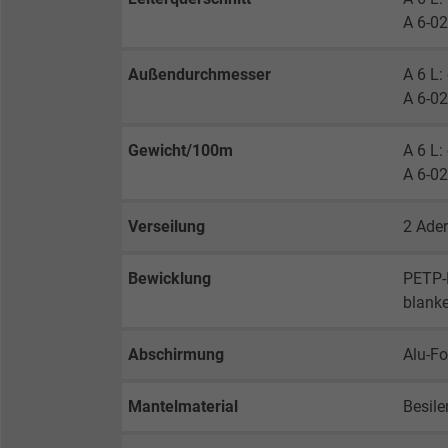
A 6-0
Außendurchmesser
A 6 L:
A 6-02
Gewicht/100m
A 6 L:
A 6-02
Verseilung
2 Ade
Bewicklung
PETP-F
blank
Abschirmung
Alu-Fo
Mantelmaterial
Besil