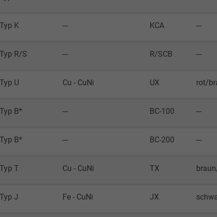
Google LLC
Typ K
─
KCA
─
1 Minute
Typ R/S
─
R/SCB
─
Cookie von Google für Website-Analysen.
Erzeugt statistische Daten darüber, wie der
Typ U
Cu - CuNi
UX
rot/b
Besucher die Website nutzt.
Typ B*
─
BC-100
─
IDE, Google DoubleClick
Google LLC
Typ B*
─
BC-200
─
1 Jahr
Typ T
Cu - CuNi
TX
braun
Wird verwendet, um die Aktionen eines
Benutzers auf der Website zu
Typ J
Fe - CuNi
JX
schwa
Werbezwecken zu registrieren und zu