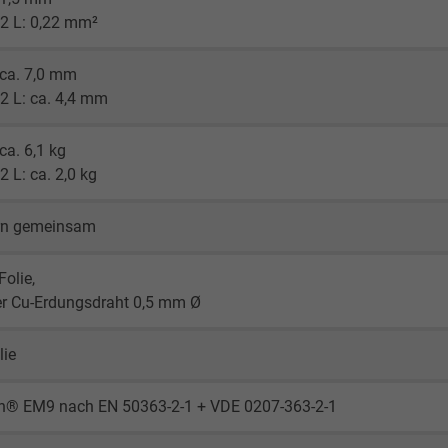
22 L: 0,22 mm²
 ca. 7,0 mm
2 L: ca. 4,4 mm
 ca. 6,1 kg
2 L: ca. 2,0 kg
rn gemeinsam
olie,
er Cu-Erdungsdraht 0,5 mm Ø
lie
en® EM9 nach EN 50363-2-1 + VDE 0207-363-2-1