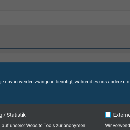
d
^7 cJ/kg
ge davon werden zwingend benötigt, während es uns andere ermö
bewegt: -40/+180°C
t: -25/+180°C
itig: +250°C
 / Statistik
Externe
 Ω x km
 auf unserer Website Tools zur anonymen
Wir verwend