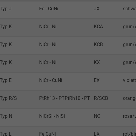
Typ J
Fe - CuNi
JX
schwa
2 Jahre
Cookie von Google für Website-Analysen.
Typ K
NiCr - Ni
KCA
grün/
Erzeugt statistische Daten darüber, wie der
Besucher die Website nutzt.
Typ K
NiCr - Ni
KCB
grün/
_gid, Google Analytics
Typ K
NiCr - Ni
KX
grün/
Google LLC
Typ E
NiCr - CuNi
EX
violet
1 Tag
Typ R/S
PtRh13 - PTPtRh10 - PT
R/SCB
orang
Cookie von Google für Website-Analysen.
Erzeugt statistische Daten darüber, wie der
Besucher die Website nutzt.
Typ N
NiCrSi - NiSi
NC
rosa/
_gat_UA-4852692-1, Google Analytics
Typ L
Fe CuNi
LX
rot/bl