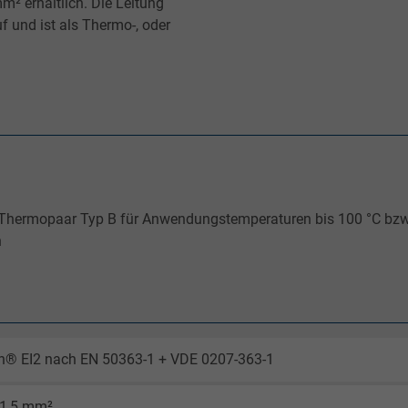
² erhältlich. Die Leitung
f und ist als Thermo-, oder
s Thermopaar Typ B für Anwendungstemperaturen bis 100 °C bzw
n
en® EI2 nach EN 50363-1 + VDE 0207-363-1
 1,5 mm²