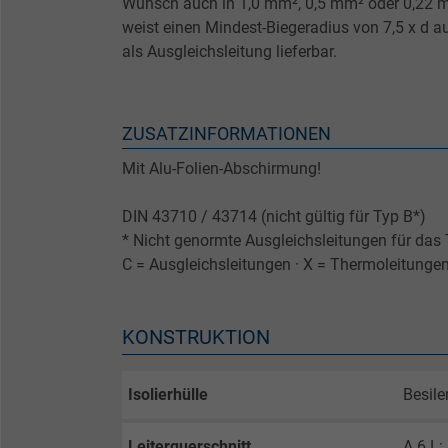
Wunsch auch in 1,0 mm², 0,5 mm² oder 0,22 mm
weist einen Mindest-Biegeradius von 7,5 x d au
als Ausgleichsleitung lieferbar.
ZUSATZINFORMATIONEN
Mit Alu-Folien-Abschirmung!
DIN 43710 / 43714 (nicht gültig für Typ B*)
* Nicht genormte Ausgleichsleitungen für da
C = Ausgleichsleitungen · X = Thermoleitunge
KONSTRUKTION
Isolierhülle
Besil
Leiterquerschnitt
A 6 L: