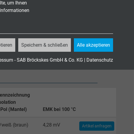
lte, um Ihnen
 Informationen
82-332-1-2
andgasen
tieren
Speichern & schließen
Alle akzeptieren
essum - SAB Bröckskes GmbH & Co. KG
|
Datenschutz
ennzeichnung
solation
-Pol (Mantel)
EMK bei 100 °C
/weiß (braun)
4,28 mV
Artikel anfragen