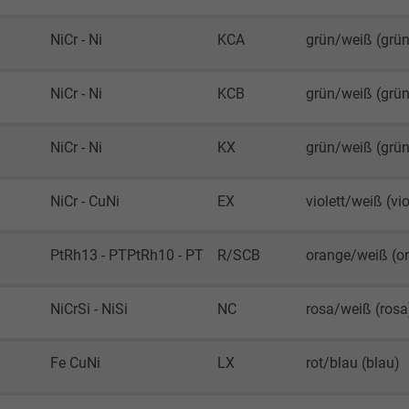
2 Jahre
NiCr - Ni
KCA
grün/weiß (grün
Cookie von Google für Website-Analysen.
Erzeugt statistische Daten darüber, wie der
NiCr - Ni
KCB
grün/weiß (grün
Besucher die Website nutzt.
NiCr - Ni
KX
grün/weiß (grün
_gid, Google Analytics
Google LLC
NiCr - CuNi
EX
violett/weiß (vio
1 Tag
PtRh13 - PTPtRh10 - PT
R/SCB
orange/weiß (o
Cookie von Google für Website-Analysen.
Erzeugt statistische Daten darüber, wie der
NiCrSi - NiSi
NC
rosa/weiß (rosa
Besucher die Website nutzt.
Fe CuNi
LX
rot/blau (blau)
_gat_UA-4852692-1, Google Analytics