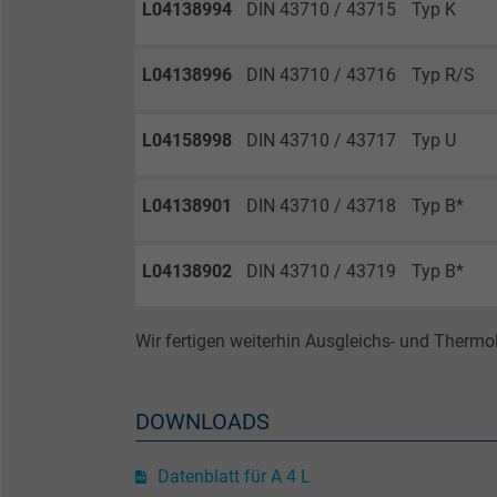
L04138994
DIN 43710 / 43715
Typ K
Anbieter
Laufzeit
L04138996
DIN 43710 / 43716
Typ R/S
L04158998
DIN 43710 / 43717
Typ U
Zweck
L04138901
DIN 43710 / 43718
Typ B*
Name
L04138902
DIN 43710 / 43719
Typ B*
Anbieter
Wir fertigen weiterhin Ausgleichs- und Ther
Laufzeit
DOWNLOADS
Zweck
Datenblatt für A 4 L