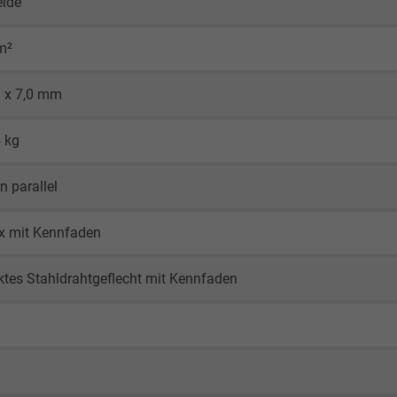
eide
m²
8 x 7,0 mm
4 kg
n parallel
x mit Kennfaden
ktes Stahldrahtgeflecht mit Kennfaden