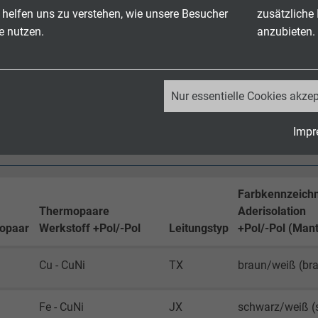
 helfen uns zu verstehen, wie unsere Besucher
zusätzliche
754-2 + VDE 0482-754-2 werden erfüllt - keine Entwicklung von
e nutzen.
anzubieten.
g (low smoke emission)
_ga, Google Analytics
ß
RoHS-Richtlinie
der Europäischen Union
Nur essentielle Cookies akzep
Google LLC
Impr
2 Jahre
Cookie von Google für Website-Analysen.
Farbkennzeich
Erzeugt statistische Daten darüber, wie der
Thermopaare
Aderisolation
Besucher die Website nutzt.
opaar
Werkstoff +Pol/-Pol
Leitungstyp
+Pol/-Pol (Mant
_ga_JL6KH9WKZ9, Google Analytics
Cu - CuNi
TX
braun/weiß (br
Google LLC
Fe - CuNi
JX
schwarz/weiß (