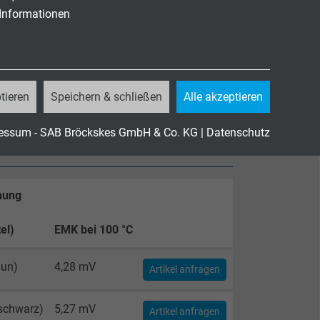
 Informationen
 korrosiven Brandgasen
tieren
Speichern & schließen
Alle akzeptieren
essum - SAB Bröckskes GmbH & Co. KG
|
Datenschutz
nung
el)
EMK bei 100 °C
aun)
4,28 mV
Artikel anfragen
schwarz)
5,27 mV
Artikel anfragen