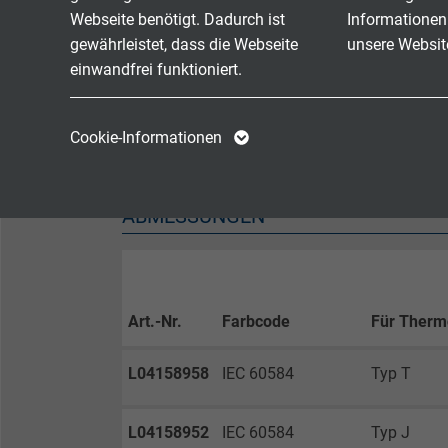
Webseite benötigt. Dadurch ist
Informationen
Korrosivität der Brandgase
IEC 60
gewährleistet, dass die Webseite
unsere Websit
einwandfrei funktioniert.
Rauchgasdichte
gerin
Name
cookie_optin
Name
Schadstofffreiheit
gemä
Cookie-Informationen
Anbieter
TYPO3
Anbieter
Laufzeit
1 Jahr
Laufzeit
ABMESSUNGEN
Enthält die
Zweck
gewählten Tracking-
Zweck
Optin-Einstellungen.
Art.-Nr.
Farbcode
Für Therm
Name
L04158958
IEC 60584
Typ T
Anbieter
L04158952
IEC 60584
Typ J