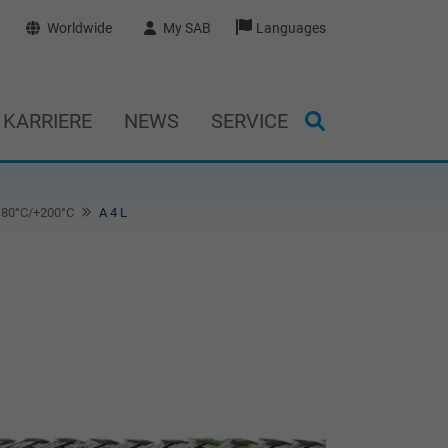
Worldwide
My SAB
Languages
KARRIERE
NEWS
SERVICE
+180°C/+200°C
A 4 L