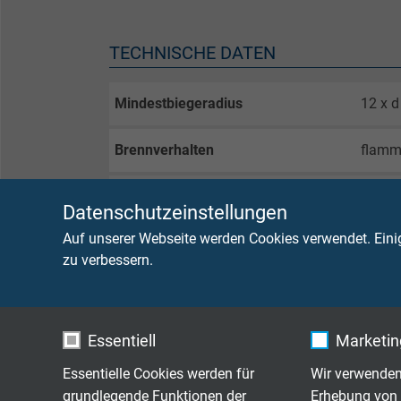
TECHNISCHE DATEN
Mindestbiegeradius
12 x d
Brennverhalten
flamm
Temperaturbereich der Isolation
nicht 
Datenschutzeinstellungen
beweg
Auf unserer Webseite werden Cookies verwendet. Eini
kurzze
zu verbessern.
Halogenfreiheit
nach 
Flammausbreitung
keine 
Essentiell
Marketing
nach
Essentielle Cookies werden für
Wir verwenden
bzw.
I
grundlegende Funktionen der
Erhebung von 