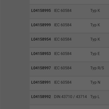
Laufzeit
L04158995
IEC 60584
Typ K
Zweck
L04158999
IEC 60584
Typ K
L04158954
IEC 60584
Typ K
Name
Anbieter
L04158953
IEC 60584
Typ E
Laufzeit
L04158997
IEC 60584
Typ R/S
Zweck
L04158991
IEC 60584
Typ N
L04158992
DIN 43710 / 43714
Typ L
Name