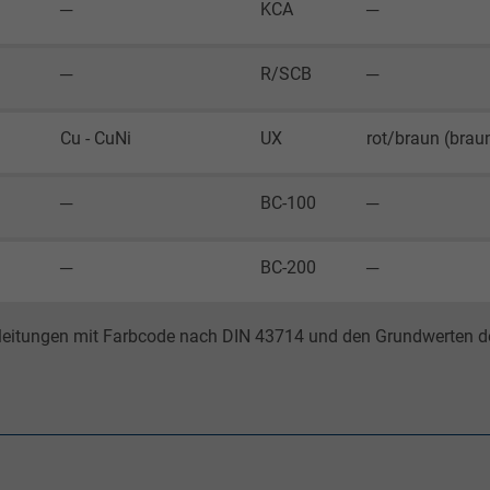
─
KCA
─
Google LLC
1 Minute
─
R/SCB
─
Cookie von Google für Website-Analysen.
Cu - CuNi
UX
rot/braun (brau
Erzeugt statistische Daten darüber, wie der
Besucher die Website nutzt.
─
BC-100
─
IDE, Google DoubleClick
─
BC-200
─
Google LLC
moleitungen mit Farbcode nach DIN 43714 und den Grundwerten d
1 Jahr
Wird verwendet, um die Aktionen eines
Benutzers auf der Website zu
Werbezwecken zu registrieren und zu
melden.