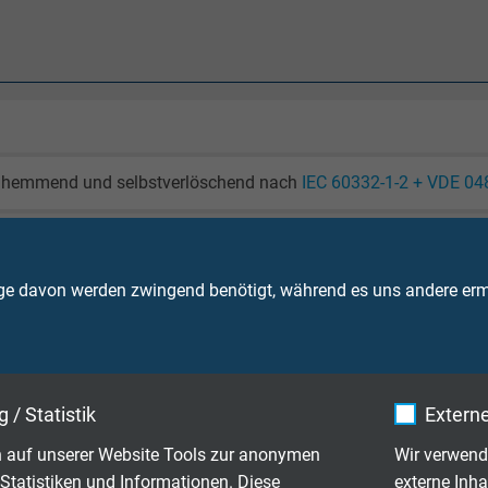
hemmend und selbstverlöschend nach
IEC 60332-1-2 + VDE 04
bewegt: -50/+200°C
t: -50/+200°C
ge davon werden zwingend benötigt, während es uns andere ermö
itig: +300°C
IEC 60754-1 + VDE 0482-754-1
Brandweiterleitung
 / Statistik
Externe
IEC 60332-3-24 + VDE 0482-332-3-24
 auf unserer Website Tools zur anonymen
Wir verwend
EC 60332-3-25 + VDE 0482-332-3-25
Kategorie C bzw. D
Statistiken und Informationen. Diese
externe Inha