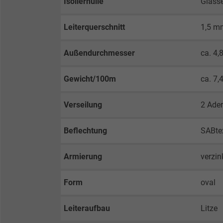
Isolierhülle
Glass
Leiterquerschnitt
1,5 m
Außendurchmesser
ca. 4,
Gewicht/100m
ca. 7,
Verseilung
2 Ader
Beflechtung
SABte
Armierung
verzin
Form
oval
Leiteraufbau
Litze