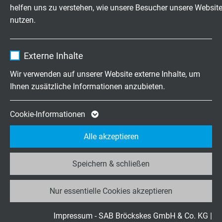
helfen uns zu verstehen, wie unsere Besucher unsere Websit
L04521952
IEC 60584
Typ J
nutzen.
Enthält die gewählten Tracking-Optin-
Zweck
Einstellungen.
Artikel anfragen
Name
_ga, Google Analytics
Externe Inhalte
L04521995
IEC 60584
Typ K
Anbieter
Google LLC
Wir verwenden auf unserer Website externe Inhalte, um
Artikel anfragen
Ihnen zusätzliche Informationen anzubieten.
Laufzeit
2 Jahre
L04521999
IEC 60584
Typ K
Cookie von Google für Website-Analysen.
Cookie-Informationen
Zweck
Erzeugt statistische Daten darüber, wie der
Artikel anfragen
Alle akzeptieren
Besucher die Website nutzt.
L04521954
IEC 60584
Typ K
Speichern & schließen
Name
_ga_JL6KH9WKZ9, Google Analytics
Artikel anfragen
Nur essentielle Cookies akzeptieren
Anbieter
Google LLC
L04521953
IEC 60584
Typ E
Laufzeit
2 Jahre
Impressum - SAB Bröckskes GmbH & Co. KG
|