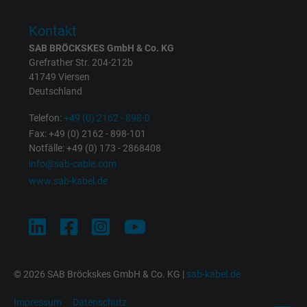
Zweck
Anzeigenausrichtung und Anzeigenmessu
Kontakt
SAB BRÖCKSKES GmbH & Co. KG
Name
c_user, Facebook Pixel
Grefrather Str. 204-212b
41749 Viersen
Anbieter
Facebook Ireland Ltd.
Deutschland
Laufzeit
1 Jahr
Telefon:
+49 (0) 2162 - 898-0
Fax: +49 (0) 2162 - 898-101
Cookie von Facebook für Website-Analyse,
Notfälle: +49 (0) 173 - 2868408
Zweck
info@sab-cable.com
Anzeigenausrichtung und Anzeigenmessu
www.sab-kabel.de
Name
datr, Facebook Pixel
Anbieter
Facebook Ireland Ltd.
Laufzeit
1 Jahr
© 2026 SAB Bröckskes GmbH & Co. KG |
sab-kabel.de
Cookie von Facebook für Website-Analyse,
Impressum
Datenschutz