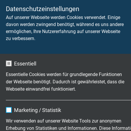
Datenschutzeinstellungen
Korrosivität der Brandgase
IEC 60754-2 + VDE 0482-754-2 werden erfüllt -
Auf unserer Webseite werden Cookies verwendet. Einige
keine Entwicklung von korrosiven Brandgasen
davon werden zwingend benötigt, während es uns andere
ermöglichen, Ihre Nutzererfahrung auf unserer Webseite
zu verbessern.
Schadstofffreiheit
gemäß
RoHS-Richtlinie
der Europäischen Union
Essentiell
ABMESSUNGEN
Essentielle Cookies werden für grundlegende Funktionen
der Webseite benötigt. Dadurch ist gewährleistet, dass die
Art.-Nr.
Farbcode
Für
Therm
Webseite einwandfrei funktioniert.
Thermopaar
Werkst
+Pol/-
Name
cookie_optin
Marketing / Statistik
L04521958
IEC 60584
Typ T
Anbieter
TYPO3
Wir verwenden auf unserer Website Tools zur anonymen
Artikel anfragen
Erhebung von Statistiken und Informationen. Diese Informat
Laufzeit
1 Jahr