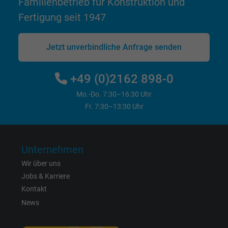
Familienbetrieb für Konstruktion und
Zweck
Dies ist ein Conversion Tracking-Service.
Fertigung seit 1947
Name
bkdwCNfVtWgQ67qT8AM,49021628980_expire
Jetzt unverbindliche Anfrage senden
Anbieter
Google Ads Conversion Tracking, Google LLC
+49 (0)2162 898-0
Laufzeit
Persistent
Mo.-Do. 7:30–16:30 Uhr
Fr. 7:30–13:30 Uhr
Zweck
Dies ist ein Conversion Tracking-Service.
Name
NID, Google Maps
Unternehmen
Anbieter
Google LLC
Wir über uns
Jobs & Karriere
Laufzeit
6 Monate
Kontakt
News
Registriert eine eindeutige ID, die das Gerät
Zweck
eines wiederkehrenden Benutzers identifizie