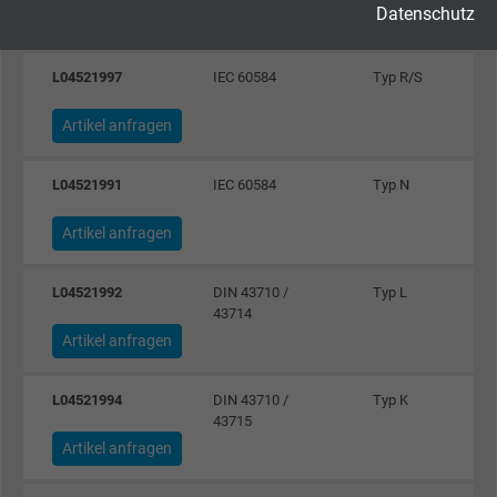
Datenschutz
Artikel anfragen
Cookie von Google für Website-Analysen.
Zweck
Erzeugt statistische Daten darüber, wie der
L04521997
IEC 60584
Typ R/S
Besucher die Website nutzt.
Artikel anfragen
Name
_gid, Google Analytics
L04521991
IEC 60584
Typ N
Anbieter
Google LLC
Artikel anfragen
Laufzeit
1 Tag
L04521992
DIN 43710 /
Typ L
Cookie von Google für Website-Analysen.
43714
Zweck
Erzeugt statistische Daten darüber, wie der
Artikel anfragen
Besucher die Website nutzt.
L04521994
DIN 43710 /
Typ K
43715
Name
_gat_UA-4852692-1, Google Analytics
Artikel anfragen
Anbieter
Google LLC