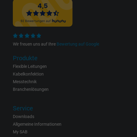
Die ID wird für gezielte Werbung genutzt.
Name
_fbp, Facebook Pixel
Anbieter
Facebook Ireland Ltd.
Wir freuen uns auf Ihre
Bewertung auf Google
Laufzeit
1 Jahr
Produkte
Cookie von Facebook für Website-Analyse,
Flexible Leitungen
Zweck
Anzeigenausrichtung und Anzeigenmessu
Kabelkonfektion
Messtechnik
Branchenlösungen
Name
act, Facebook Pixel
Anbieter
Facebook Ireland Ltd.
Service
Downloads
Laufzeit
1 Jahr
Allgemeine Informationen
My SAB
Cookie von Facebook für Website-Analyse,