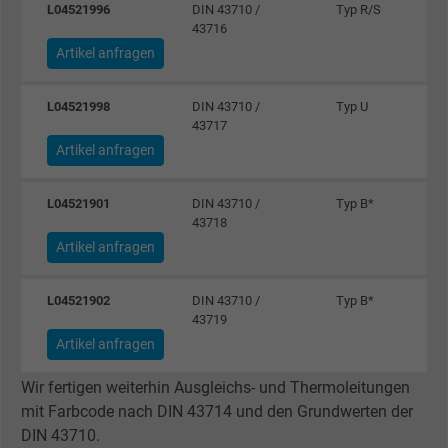
L04521996
DIN 43710 /
Typ R/S
43716
Laufzeit
1 Minute
Artikel anfragen
Cookie von Google für Website-Analysen.
L04521998
DIN 43710 /
Typ U
Zweck
Erzeugt statistische Daten darüber, wie der
43717
Besucher die Website nutzt.
Artikel anfragen
Name
IDE, Google DoubleClick
L04521901
DIN 43710 /
Typ B*
43718
Anbieter
Google LLC
Artikel anfragen
Laufzeit
1 Jahr
L04521902
DIN 43710 /
Typ B*
43719
Wird verwendet, um die Aktionen eines
Artikel anfragen
Zweck
Benutzers auf der Website zu Werbezweck
zu registrieren und zu melden.
Wir fertigen weiterhin Ausgleichs- und Thermoleitungen
mit Farbcode nach DIN 43714 und den Grundwerten der
DIN 43710.
Name
test_cookie, Google DoubleClick