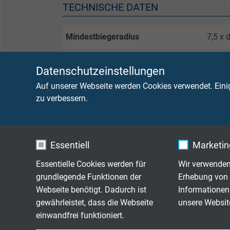
TECHNISCHE DATEN
Mindestbiegeradius
7,5 x 
Temperaturbereich der Isolation
nicht 
Datenschutzeinstellungen
beweg
Auf unserer Webseite werden Cookies verwendet. Eini
kurzze
zu verbessern.
Halogenfreiheit
nach 
Brennverhalten
flamm
Essentiell
Marketing
Essentielle Cookies werden für
Wir verwenden
Korrosivität der Brandgase
IEC 60
grundlegende Funktionen der
Erhebung von 
Webseite benötigt. Dadurch ist
Informationen
Schadstofffreiheit
gemä
gewährleistet, dass die Webseite
unsere Websit
einwandfrei funktioniert.