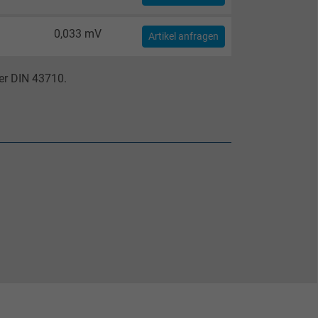
0,033 mV
Artikel anfragen
er DIN 43710.