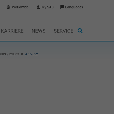
Worldwide
My SAB
Languages
KARRIERE
NEWS
SERVICE
+180°C/+200°C
A 15-022