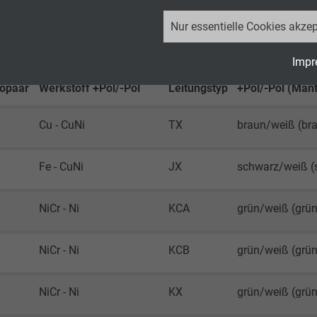
_ga, Google Analytics
Nur essentielle Cookies akzep
Google LLC
Farbkennzeich
Impr
Thermopaare
Aderisolation
2 Jahre
opaar
Werkstoff +Pol/-Pol
Leitungstyp
+Pol/-Pol (Mant
Cookie von Google für Website-Analysen.
Cu - CuNi
TX
braun/weiß (br
Erzeugt statistische Daten darüber, wie der
Besucher die Website nutzt.
Fe - CuNi
JX
schwarz/weiß (
_ga_JL6KH9WKZ9, Google Analytics
NiCr - Ni
KCA
grün/weiß (grün
Google LLC
NiCr - Ni
KCB
grün/weiß (grün
2 Jahre
Cookie von Google für Website-Analysen.
NiCr - Ni
KX
grün/weiß (grün
Erzeugt statistische Daten darüber, wie der