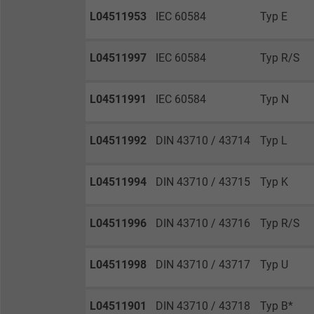
L04511953
IEC 60584
Typ E
Name
L04511997
IEC 60584
Typ R/S
Anbieter
L04511991
IEC 60584
Typ N
Laufzeit
L04511992
DIN 43710 / 43714
Typ L
Zweck
L04511994
DIN 43710 / 43715
Typ K
L04511996
DIN 43710 / 43716
Typ R/S
Name
Anbieter
L04511998
DIN 43710 / 43717
Typ U
Laufzeit
L04511901
DIN 43710 / 43718
Typ B*