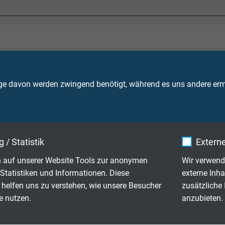
d
bewegt: -40/+180°C
t: -25/+180°C
ge davon werden zwingend benötigt, während es uns andere ermö
itig: +250°C
IEC 60754-1 + VDE 0482-754-1
hemmend und selbstverlöschend nach
IEC 60332-1-2 + VDE 04
 / Statistik
Externe
 auf unserer Website Tools zur anonymen
Wir verwend
754-2 + VDE 0482-754-2 werden erfüllt - keine Entwicklung von
Statistiken und Informationen. Diese
externe Inha
 helfen uns zu verstehen, wie unsere Besucher
zusätzliche
ß
RoHS-Richtlinie
der Europäischen Union
e nutzen.
anzubieten.