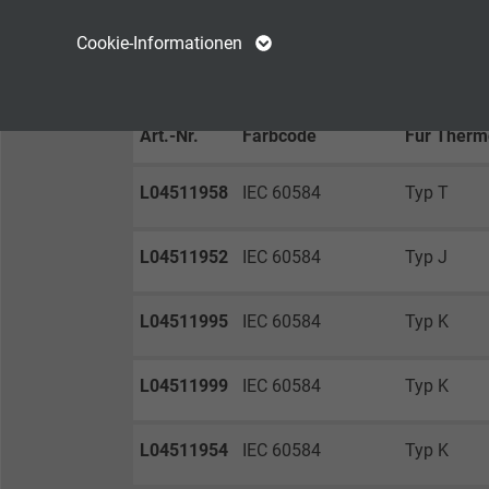
ABMESSUNGEN
Name
cookie_optin
Name
Cookie-Informationen
Anbieter
TYPO3
Anbieter
Laufzeit
1 Jahr
Laufzeit
Art.-Nr.
Farbcode
Für Therm
Enthält die
L04511958
IEC 60584
Typ T
Zweck
gewählten Tracking-
Zweck
Optin-Einstellungen.
L04511952
IEC 60584
Typ J
Name
L04511995
IEC 60584
Typ K
Anbieter
L04511999
IEC 60584
Typ K
Laufzeit
L04511954
IEC 60584
Typ K
Zweck