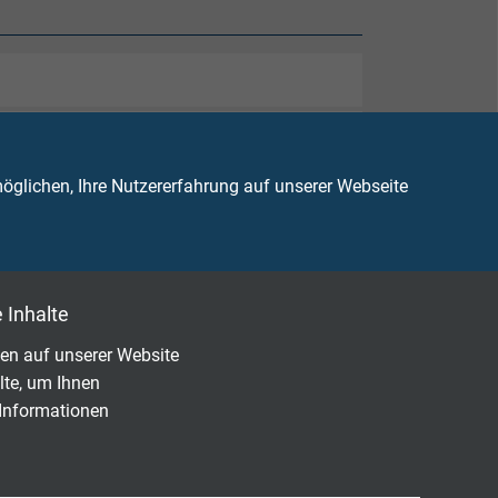
glichen, Ihre Nutzererfahrung auf unserer Webseite
82-332-1-2
 Inhalte
en auf unserer Website
 korrosiven Brandgasen
lte, um Ihnen
 Informationen