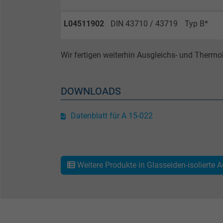
Zweck
L04511902
DIN 43710 / 43719
Typ B*
Wir fertigen weiterhin Ausgleichs- und Ther
Name
Anbieter
DOWNLOADS
Laufzeit
Datenblatt für A 15-022
Zweck
Weitere Produkte in Glasseiden-isolierte 
Name
Anbieter