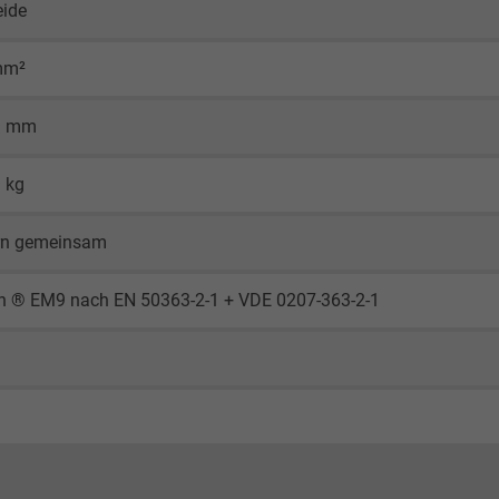
eide
mm²
,9 mm
1 kg
rn gemeinsam
en ® EM9 nach EN 50363-2-1 + VDE 0207-363-2-1