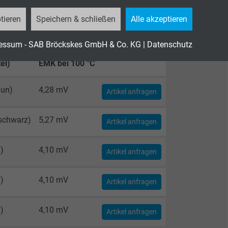
tieren
Speichern & schließen
Alle akzeptieren
nung
essum - SAB Bröckskes GmbH & Co. KG
|
Datenschutz
el)
EMK bei 100 °C
aun)
4,28 mV
Artikel anfragen
schwarz)
5,27 mV
Artikel anfragen
)
4,10 mV
Artikel anfragen
)
4,10 mV
Artikel anfragen
)
4,10 mV
Artikel anfragen