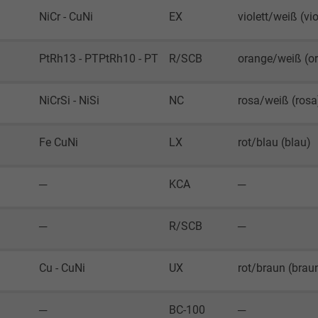
Besucher die Website nutzt.
NiCr - CuNi
EX
violett/weiß (vio
_gid, Google Analytics
PtRh13 - PTPtRh10 - PT
R/SCB
orange/weiß (o
Google LLC
NiCrSi - NiSi
NC
rosa/weiß (rosa
1 Tag
Fe CuNi
LX
rot/blau (blau)
Cookie von Google für Website-Analysen.
Erzeugt statistische Daten darüber, wie der
─
KCA
─
Besucher die Website nutzt.
─
R/SCB
─
_gat_UA-4852692-1, Google Analytics
Google LLC
Cu - CuNi
UX
rot/braun (brau
1 Minute
─
BC-100
─