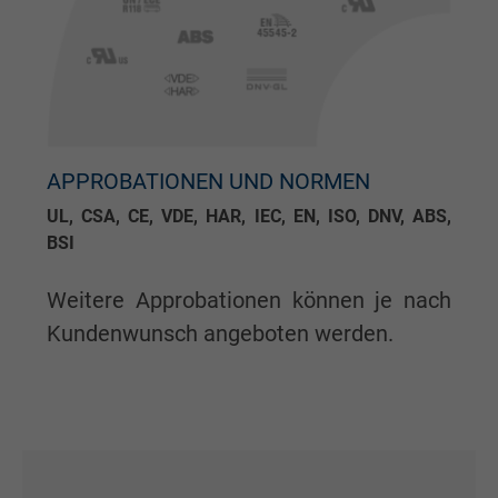
Cookie von Facebook für Website-Analyse,
Zweck
Anzeigenausrichtung und Anzeigenmessu
Name
pl, Facebook Pixel
Anbieter
Facebook Ireland Ltd.
APPROBATIONEN UND NORMEN
UL, CSA, CE, VDE, HAR, IEC, EN, ISO, DNV, ABS,
Laufzeit
1 Jahr
BSI
Cookie von Facebook für Website-Analyse,
Zweck
Weitere Approbationen können je nach
Anzeigenausrichtung und Anzeigenmessu
Kundenwunsch angeboten werden.
Name
presence, Facebook Pixel
Anbieter
Facebook Ireland Ltd.
Laufzeit
1 Jahr