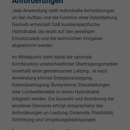
Anforderungen
Jede Anwendung stellt individuelle Anforderungen
Zweck
Dies ist ein Conversion Tracking-Service.
an den Aufbau und die Funktion einer Hybridleitung.
Deshalb entwickelt SAB kundenspezifische
Name
bkdwCNfVtWgQ67qT8AM,49021628980_expire
Hybridkabel, die exakt auf den jeweiligen
Einsatzzweck und die technischen Vorgaben
Anbieter
Google Ads Conversion Tracking, Google LLC
abgestimmt werden.
Im Mittelpunkt steht dabei die optimale
Laufzeit
Persistent
Kombination unterschiedlicher Übertragungsmedien
Zweck
Dies ist ein Conversion Tracking-Service.
innerhalb einer gemeinsamen Leitung. Je nach
Anwendung können Energieversorgung,
Datenübertragung, Bussysteme, Steuerleitungen
Name
NID, Google Maps
oder Lichtwellenleiter in einem Hybridkabel
integriert werden. Die Auswahl und Anordnung der
Anbieter
Google LLC
einzelnen Elemente erfolgt entsprechend den
Anforderungen an Leistung, Datenrate, Flexibilität,
Laufzeit
6 Monate
Schirmung und Umgebungsbedingungen.
Registriert eine eindeutige ID, die das Gerät