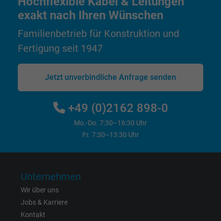
Hochflexible Kabel & Leitungen
exakt nach Ihren Wünschen
Cookie von Facebook für Website-Analyse,
Zweck
Anzeigenausrichtung und Anzeigenmessu
Familienbetrieb für Konstruktion und
Fertigung seit 1947
Jetzt unverbindliche Anfrage senden
+49 (0)2162 898-0
Mo.-Do. 7:30–16:30 Uhr
Fr. 7:30–13:30 Uhr
Unternehmen
Wir über uns
Jobs & Karriere
Kontakt