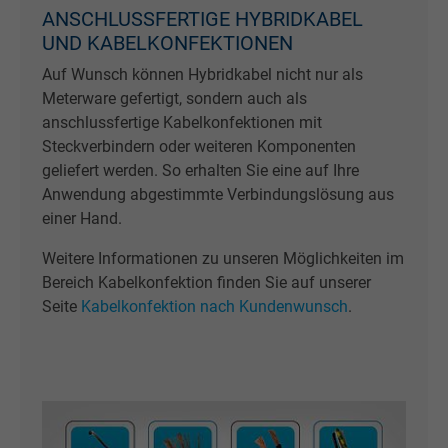
ANSCHLUSSFERTIGE HYBRIDKABEL
Cookie von Facebook für Website-Analyse,
UND KABELKONFEKTIONEN
Zweck
Anzeigenausrichtung und Anzeigenmessu
Auf Wunsch können Hybridkabel nicht nur als
Meterware gefertigt, sondern auch als
Name
sb, Facebook Pixel
anschlussfertige Kabelkonfektionen mit
Steckverbindern oder weiteren Komponenten
Anbieter
Facebook Ireland Ltd.
geliefert werden. So erhalten Sie eine auf Ihre
Anwendung abgestimmte Verbindungslösung aus
Laufzeit
1 Jahr
einer Hand.
Cookie von Facebook für Website-Analyse,
Weitere Informationen zu unseren Möglichkeiten im
Zweck
Anzeigenausrichtung und Anzeigenmessu
Bereich Kabelkonfektion finden Sie auf unserer
Seite
Kabelkonfektion nach Kundenwunsch
.
Name
spin, Facebook Pixel
Anbieter
Facebook Ireland Ltd.
Laufzeit
1 Jahr