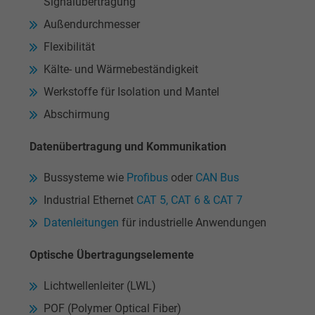
Signalübertragung
Anbieter
Google LLC
Außendurchmesser
Flexibilität
Laufzeit
1 Minute
Kälte- und Wärmebeständigkeit
Cookie von Google für Website-Analysen.
Werkstoffe für Isolation und Mantel
Zweck
Erzeugt statistische Daten darüber, wie der
Abschirmung
Besucher die Website nutzt.
Datenübertragung und Kommunikation
Name
IDE, Google DoubleClick
Bussysteme wie
Profibus
oder
CAN Bus
Anbieter
Google LLC
Industrial Ethernet
CAT 5, CAT 6 & CAT 7
Datenleitungen
für industrielle Anwendungen
Laufzeit
1 Jahr
Optische Übertragungselemente
Wird verwendet, um die Aktionen eines
Zweck
Benutzers auf der Website zu Werbezweck
Lichtwellenleiter (LWL)
zu registrieren und zu melden.
POF (Polymer Optical Fiber)