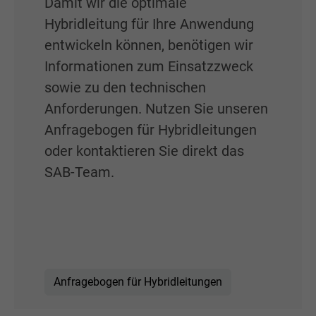
Damit wir die optimale
Cookie von Facebook für Website-Analyse,
Hybridleitung für Ihre Anwendung
Zweck
Anzeigenausrichtung und Anzeigenmessu
entwickeln können, benötigen wir
Informationen zum Einsatzzweck
Name
c_user, Facebook Pixel
sowie zu den technischen
Anforderungen. Nutzen Sie unseren
Anbieter
Facebook Ireland Ltd.
Anfragebogen für Hybridleitungen
Laufzeit
1 Jahr
oder kontaktieren Sie direkt das
SAB-Team.
Cookie von Facebook für Website-Analyse,
Zweck
Anzeigenausrichtung und Anzeigenmessu
Name
datr, Facebook Pixel
Anbieter
Facebook Ireland Ltd.
Anfragebogen für Hybridleitungen
Laufzeit
1 Jahr