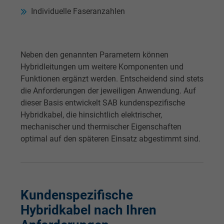
Individuelle Faseranzahlen
Name
test_cookie, Google DoubleClick
Anbieter
Google LLC
Neben den genannten Parametern können
Laufzeit
15 Minuten
Hybridleitungen um weitere Komponenten und
Funktionen ergänzt werden. Entscheidend sind stets
Enthält eine zufällig generierte Benutzer-ID.
die Anforderungen der jeweiligen Anwendung. Auf
Mithilfe dieser ID kann Google den Nutzer 
dieser Basis entwickelt SAB kundenspezifische
Zweck
verschiedenen Websites
Hybridkabel, die hinsichtlich elektrischer,
domänenübergreifend erkennen und
mechanischer und thermischer Eigenschaften
personalisierte Werbung anzeigen.
optimal auf den späteren Einsatz abgestimmt sind.
bkdwCNfVtWgQ67qT8AM,49021628980,
Name
Google Ad Conversion Tracking
Kundenspezifische
Anbieter
Google LLC, Google Ads
Hybridkabel nach Ihren
Laufzeit
Persistent