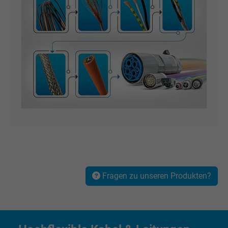
Cookie von Facebook für Website-Analyse,
Zweck
Anzeigenausrichtung und Anzeigenmessu
Name
wd, Facebook Pixel
Anbieter
Facebook Ireland Ltd.
Laufzeit
1 Jahr
Cookie von Facebook für Website-Analyse,
Zweck
Anzeigenausrichtung und Anzeigenmessu
Name
xs, Facebook Pixel
Fragen zu unseren Produkten?
Anbieter
Facebook Ireland Ltd.
Laufzeit
1 Jahr