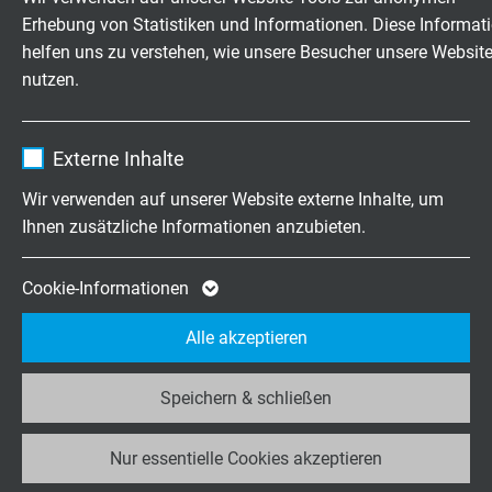
Erhebung von Statistiken und Informationen. Diese Informat
Laufzeit
1 Jahr
helfen uns zu verstehen, wie unsere Besucher unsere Websit
nutzen.
Enthält die gewählten Tracking-Optin-
Zweck
Wie ist ein Hybridkabel
Einstellungen.
aufgebaut?
Name
_ga, Google Analytics
Externe Inhalte
Der Aufbau eines Hybridkabels richtet sich nach
Anbieter
Google LLC
Wir verwenden auf unserer Website externe Inhalte, um
den technischen Anforderungen der jeweiligen
Ihnen zusätzliche Informationen anzubieten.
Anwendung. Je nach Einsatzgebiet können
Laufzeit
2 Jahre
unterschiedliche Elemente für die
Energieversorgung, Datenübertragung,
Cookie von Google für Website-Analysen.
Cookie-Informationen
Signalübertragung oder Kommunikation innerhalb
Zweck
Erzeugt statistische Daten darüber, wie der
einer gemeinsamen Hybridleitung kombiniert
Alle akzeptieren
Besucher die Website nutzt.
werden.
Speichern & schließen
Name
_ga_JL6KH9WKZ9, Google Analytics
Bei der Konstruktion kundenspezifischer
Nur essentielle Cookies akzeptieren
Anbieter
Google LLC
Hybridkabel können unter anderem