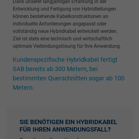
Dank unserer langjährigen Erfahrung in der
Zweck
eines wiederkehrenden Benutzers identifizie
Entwicklung und Fertigung von Hybridleitungen
Die ID wird für gezielte Werbung genutzt.
können bestehende Kabelkonstruktionen an
individuelle Anforderungen angepasst oder
vollständig neue Hybridkabel entwickelt werden.
Name
_fbp, Facebook Pixel
Ziel ist stets eine technisch und wirtschaftlich
optimale Verbindungslösung für Ihre Anwendung.
Anbieter
Facebook Ireland Ltd.
Kundenspezifische Hybridkabel fertigt
Laufzeit
1 Jahr
SAB bereits ab 300 Metern, bei
Cookie von Facebook für Website-Analyse,
bestimmten Querschnitten sogar ab 100
Zweck
Anzeigenausrichtung und Anzeigenmessu
Metern.
Name
act, Facebook Pixel
Anbieter
Facebook Ireland Ltd.
SIE BENÖTIGEN EIN HYBRIDKABEL
FÜR IHREN ANWENDUNGSFALL?
Laufzeit
1 Jahr