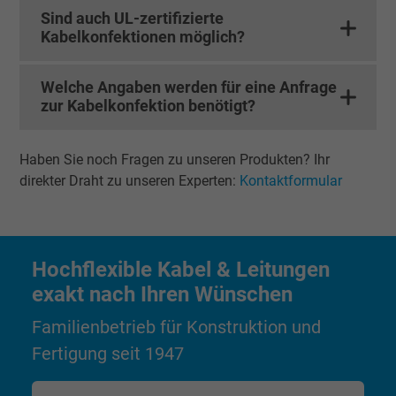
Sind auch UL-zertifizierte
Name
bkdwCNfVtWgQ67qT8AM,49021628980_expire
Kabelkonfektionen möglich?
Anbieter
Google Ads Conversion Tracking, Google LLC
Welche Angaben werden für eine Anfrage
zur Kabelkonfektion benötigt?
Laufzeit
Persistent
Zweck
Dies ist ein Conversion Tracking-Service.
Haben Sie noch Fragen zu unseren Produkten? Ihr
direkter Draht zu unseren Experten:
Kontaktformular
Name
NID, Google Maps
Anbieter
Google LLC
Hochflexible Kabel & Leitungen
Laufzeit
6 Monate
exakt nach Ihren Wünschen
Familienbetrieb für Konstruktion und
Registriert eine eindeutige ID, die das Gerät
Zweck
eines wiederkehrenden Benutzers identifizie
Fertigung seit 1947
Die ID wird für gezielte Werbung genutzt.