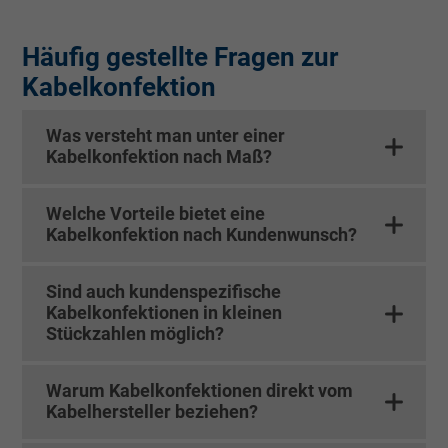
Anbieter
Google LLC
Laufzeit
15 Minuten
Häufig gestellte Fragen zur
Kabelkonfektion
Enthält eine zufällig generierte Benutzer-ID.
Mithilfe dieser ID kann Google den Nutzer 
Was versteht man unter einer
Zweck
verschiedenen Websites
Kabelkonfektion nach Maß?
domänenübergreifend erkennen und
personalisierte Werbung anzeigen.
Welche Vorteile bietet eine
Kabelkonfektion nach Kundenwunsch?
bkdwCNfVtWgQ67qT8AM,49021628980,
Name
Google Ad Conversion Tracking
Sind auch kundenspezifische
Kabelkonfektionen in kleinen
Anbieter
Google LLC, Google Ads
Stückzahlen möglich?
Laufzeit
Persistent
Warum Kabelkonfektionen direkt vom
Kabelhersteller beziehen?
Zweck
Dies ist ein Conversion Tracking-Service.