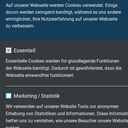
maßgeblich über die Zuverlässigkeit der gesamten
Auf unserer Webseite werden Cookies verwendet. Einige
Anwendung. Deshalb werden unsere
davon werden zwingend benötigt, während es uns andere
konfektionierten Kabel und Leitungen während des
ermöglichen, Ihre Nutzererfahrung auf unserer Webseite
Fertigungsprozesses kontinuierlich kontrolliert und
zu verbessern.
geprüft.
Als Kabelhersteller mit hoher Fertigungstiefe
Essentiell
entwickeln und produzieren wir Kabel und
Leitungen vom Kupferleiter bis zur
Essentielle Cookies werden für grundlegende Funktionen
anschlussfertigen Kabelkonfektion aus einer Hand.
der Webseite benötigt. Dadurch ist gewährleistet, dass die
Entwicklung, Fertigung und Kabelkonfektion
Webseite einwandfrei funktioniert.
erfolgen an unserem Standort in Viersen-Süchteln,
Deutschland. Die enge Verzahnung von
Name
cookie_optin
Entwicklung, Fertigung, Konfektion und
Marketing / Statistik
Qualitätssicherung ermöglicht eine gleichbleibend
Anbieter
TYPO3
hohe Produktqualität sowie eine flexible
Wir verwenden auf unserer Website Tools zur anonymen
Umsetzung kundenspezifischer Anforderungen.
Erhebung von Statistiken und Informationen. Diese Informat
Laufzeit
1 Jahr
helfen uns zu verstehen, wie unsere Besucher unsere Websit
Durch definierte Fertigungsabläufe, dokumentierte
nutzen.