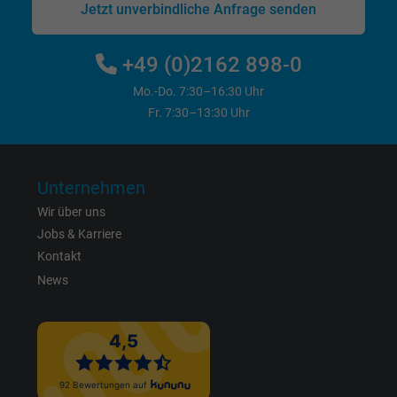
Jetzt unverbindliche Anfrage senden
Name
_fbp, Facebook Pixel
+49 (0)2162 898-0
Anbieter
Facebook Ireland Ltd.
Mo.-Do. 7:30–16:30 Uhr
Laufzeit
1 Jahr
Fr. 7:30–13:30 Uhr
Cookie von Facebook für Website-Analyse,
Zweck
Anzeigenausrichtung und Anzeigenmessu
Unternehmen
Wir über uns
Name
act, Facebook Pixel
Jobs & Karriere
Kontakt
Anbieter
Facebook Ireland Ltd.
News
Laufzeit
1 Jahr
Cookie von Facebook für Website-Analyse,
Zweck
Anzeigenausrichtung und Anzeigenmessu