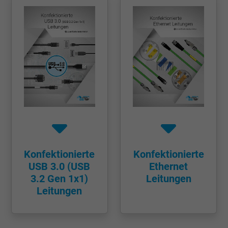
Cookie von Google für Website-Analysen.
Zweck
Erzeugt statistische Daten darüber, wie der
Besucher die Website nutzt.
Name
IDE, Google DoubleClick
Anbieter
Google LLC
Laufzeit
1 Jahr
Wird verwendet, um die Aktionen eines
Konfektionierte
Konfektionierte
Zweck
Benutzers auf der Website zu Werbezweck
USB 3.0 (USB
Ethernet
zu registrieren und zu melden.
3.2 Gen 1x1)
Leitungen
Leitungen
Name
test_cookie, Google DoubleClick