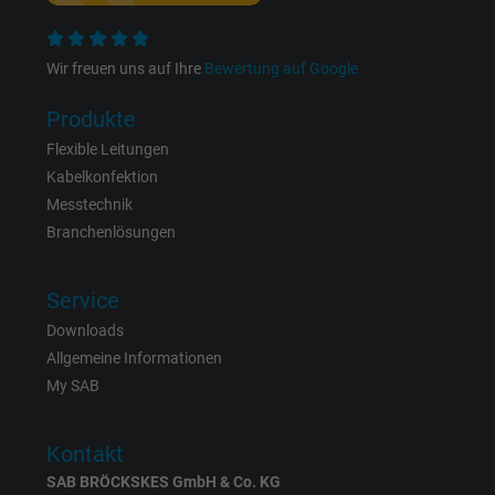
Name
c_user, Facebook Pixel
Wir freuen uns auf Ihre
Bewertung auf Google
Anbieter
Facebook Ireland Ltd.
Produkte
Laufzeit
1 Jahr
Flexible Leitungen
Kabelkonfektion
Cookie von Facebook für Website-Analyse,
Messtechnik
Zweck
Anzeigenausrichtung und Anzeigenmessu
Branchenlösungen
Name
datr, Facebook Pixel
Service
Downloads
Anbieter
Facebook Ireland Ltd.
Allgemeine Informationen
My SAB
Laufzeit
1 Jahr
Cookie von Facebook für Website-Analyse,
Kontakt
Zweck
Anzeigenausrichtung und Anzeigenmessu
SAB BRÖCKSKES GmbH & Co. KG