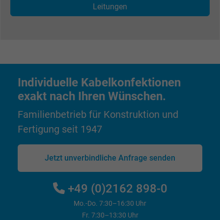
Wird verwendet, um die Aktionen eines
Leitungen
Zweck
Benutzers auf der Website zu Werbezweck
zu registrieren und zu melden.
Name
test_cookie, Google DoubleClick
Anbieter
Google LLC
Individuelle Kabelkonfektionen
exakt nach Ihren Wünschen.
Laufzeit
15 Minuten
Familienbetrieb für Konstruktion und
Enthält eine zufällig generierte Benutzer-ID.
Fertigung seit 1947
Mithilfe dieser ID kann Google den Nutzer 
Zweck
verschiedenen Websites
Jetzt unverbindliche Anfrage senden
domänenübergreifend erkennen und
personalisierte Werbung anzeigen.
+49 (0)2162 898-0
bkdwCNfVtWgQ67qT8AM,49021628980,
Mo.-Do. 7:30–16:30 Uhr
Name
Google Ad Conversion Tracking
Fr. 7:30–13:30 Uhr