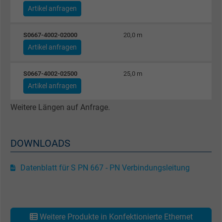
Artikel anfragen
Name
_gat_UA-4852692-1, Google Analytics
S0667-4002-02000
20,0 m
Artikel anfragen
Anbieter
Google LLC
S0667-4002-02500
25,0 m
Laufzeit
1 Minute
Artikel anfragen
Cookie von Google für Website-Analysen.
Weitere Längen auf Anfrage.
Zweck
Erzeugt statistische Daten darüber, wie der
Besucher die Website nutzt.
DOWNLOADS
Name
IDE, Google DoubleClick
Datenblatt für S PN 667 - PN Verbindungsleitung
Anbieter
Google LLC
Laufzeit
1 Jahr
Weitere Produkte in Konfektionierte Ethernet