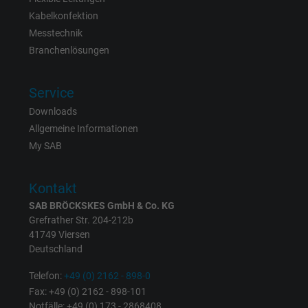
Kabelkonfektion
Laufzeit
6 Monate
Messtechnik
Branchenlösungen
Registriert eine eindeutige ID, die das Gerät
Zweck
eines wiederkehrenden Benutzers identifizie
Die ID wird für gezielte Werbung genutzt.
Service
Downloads
Allgemeine Informationen
Name
_fbp, Facebook Pixel
My SAB
Anbieter
Facebook Ireland Ltd.
Kontakt
Laufzeit
1 Jahr
SAB BRÖCKSKES GmbH & Co. KG
Grefrather Str. 204-212b
Cookie von Facebook für Website-Analyse,
Zweck
41749 Viersen
Anzeigenausrichtung und Anzeigenmessu
Deutschland
Telefon:
+49 (0) 2162 - 898-0
Name
act, Facebook Pixel
Fax: +49 (0) 2162 - 898-101
Notfälle: +49 (0) 173 - 2868408