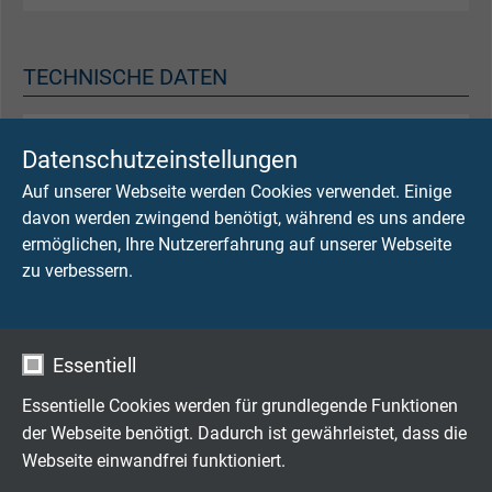
TECHNISCHE DATEN
Temperaturbereich
Datenschutzeinstellungen
-40°C bis +70°C
Auf unserer Webseite werden Cookies verwendet. Einige
davon werden zwingend benötigt, während es uns andere
Spannung
ermöglichen, Ihre Nutzererfahrung auf unserer Webseite
250 V
zu verbessern.
Schutzart
IP67 in gestecktem Zustand
Essentiell
Anschluss Seite 1
Essentielle Cookies werden für grundlegende Funktionen
M12 D-kodiert, gerade, angespritzt mit
der Webseite benötigt. Dadurch ist gewährleistet, dass die
Rüttelsicherung
Webseite einwandfrei funktioniert.