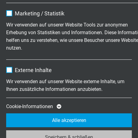
Anschluss Seite 2
Name
cookie_optin
M12 D-kodiert, gerade, angespritzt mit
Marketing / Statistik
Rüttelsicherung
Anbieter
TYPO3
Wir verwenden auf unserer Website Tools zur anonymen
Erhebung von Statistiken und Informationen. Diese Informat
Kennzeichnung
Laufzeit
1 Jahr
helfen uns zu verstehen, wie unsere Besucher unsere Websit
weißes Kennzeichnungsetikett mit Aufdruck:
nutzen.
Artikel-Nr. - Auftrags-Nr.
Enthält die gewählten Tracking-Optin-
Zweck
Einstellungen.
Name
_ga, Google Analytics
Externe Inhalte
ARTIKELNUMMER MIT LÄNGENSCHLÜSSEL
Anbieter
Google LLC
Wir verwenden auf unserer Website externe Inhalte, um
Ihnen zusätzliche Informationen anzubieten.
Art.-Nr.
Länge
Laufzeit
2 Jahre
Cookie von Google für Website-Analysen.
S0667-4002-00050
0,5 m
Cookie-Informationen
Artikel anfragen
Zweck
Erzeugt statistische Daten darüber, wie der
Alle akzeptieren
Besucher die Website nutzt.
S0667-4002-00100
1,0 m
Speichern & schließen
Artikel anfragen