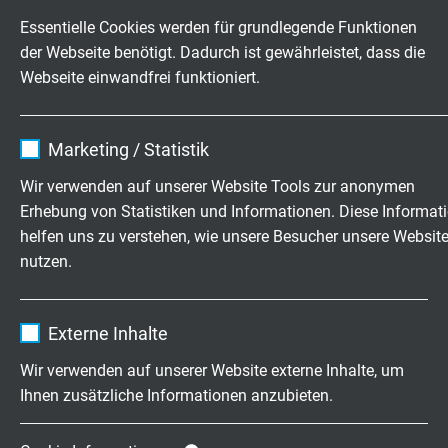
Essentielle Cookies werden für grundlegende Funktionen
der Webseite benötigt. Dadurch ist gewährleistet, dass die
TECHNISCHE DATEN
Webseite einwandfrei funktioniert.
Betriebsspitzenspannung
Name
cookie_optin
max. 350 V
Marketing / Statistik
Anbieter
TYPO3
Wir verwenden auf unserer Website Tools zur anonymen
Prüfspannung
Erhebung von Statistiken und Informationen. Diese Informat
Ader/Ader: 1700 v (AC)
Laufzeit
1 Jahr
helfen uns zu verstehen, wie unsere Besucher unsere Websit
Ader/Schirm: 1000 V (AC)
nutzen.
Ader/Ader: 2500 V (DC)
Enthält die gewählten Tracking-Optin-
Zweck
Ader/Schirm: 1500 V (DC)
Einstellungen.
Name
_ga, Google Analytics
Externe Inhalte
Mindestbiegeradius
Anbieter
Google LLC
7,5 x d
Wir verwenden auf unserer Website externe Inhalte, um
Ihnen zusätzliche Informationen anzubieten.
Laufzeit
2 Jahre
Temperaturbereich
nicht bewegt: -40/+70°C