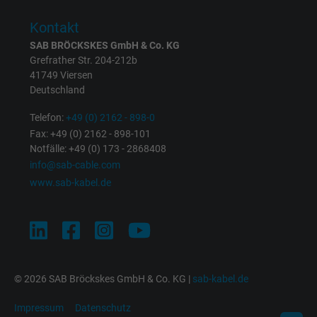
Kontakt
Name
NID, Google Maps
SAB BRÖCKSKES GmbH & Co. KG
Grefrather Str. 204-212b
Anbieter
Google LLC
41749 Viersen
Deutschland
Laufzeit
6 Monate
Telefon:
+49 (0) 2162 - 898-0
Registriert eine eindeutige ID, die das Gerät
Fax: +49 (0) 2162 - 898-101
Zweck
eines wiederkehrenden Benutzers identifizie
Notfälle: +49 (0) 173 - 2868408
info@sab-cable.com
Die ID wird für gezielte Werbung genutzt.
www.sab-kabel.de
Name
_fbp, Facebook Pixel
Anbieter
Facebook Ireland Ltd.
Laufzeit
1 Jahr
© 2026 SAB Bröckskes GmbH & Co. KG |
sab-kabel.de
Cookie von Facebook für Website-Analyse,
Impressum
Datenschutz
Zweck