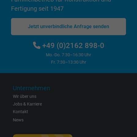
Anbieter
Google LLC
Fertigung seit 1947
Laufzeit
1 Jahr
Jetzt unverbindliche Anfrage senden
Wird verwendet, um die Aktionen eines
Zweck
Benutzers auf der Website zu Werbezweck
+49 (0)2162 898-0
zu registrieren und zu melden.
Mo.-Do. 7:30–16:30 Uhr
Fr. 7:30–13:30 Uhr
Name
test_cookie, Google DoubleClick
Anbieter
Google LLC
Unternehmen
Laufzeit
15 Minuten
Wir über uns
Jobs & Karriere
Enthält eine zufällig generierte Benutzer-ID.
Kontakt
Mithilfe dieser ID kann Google den Nutzer 
News
Zweck
verschiedenen Websites
domänenübergreifend erkennen und