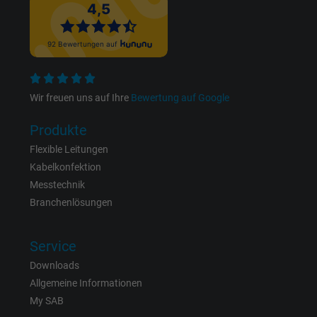
personalisierte Werbung anzeigen.
bkdwCNfVtWgQ67qT8AM,49021628980,
Name
Google Ad Conversion Tracking
Wir freuen uns auf Ihre
Bewertung auf Google
Anbieter
Google LLC, Google Ads
Produkte
Laufzeit
Persistent
Flexible Leitungen
Zweck
Dies ist ein Conversion Tracking-Service.
Kabelkonfektion
Messtechnik
Branchenlösungen
Name
bkdwCNfVtWgQ67qT8AM,49021628980_expire
Anbieter
Google Ads Conversion Tracking, Google LLC
Service
Downloads
Laufzeit
Persistent
Allgemeine Informationen
My SAB
Zweck
Dies ist ein Conversion Tracking-Service.