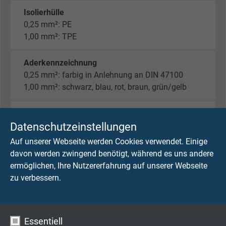
Isolierhülle
0,25 mm²: PE
1,00 mm²: TPE
Aderkennzeichnung
0,25 mm²: farbig in Anlehnung an DIN 47100
1,00 mm²: schwarz, blau, rot, braun, grün/gelb
Abschirmung
Paare Umlegung aus verzinnten Cu-Runddrähten,
Datenschutzeinstellungen
optische Bedeckung min. 90%
Auf unserer Webseite werden Cookies verwendet. Einige
davon werden zwingend benötigt, während es uns andere
Mantelmaterial
ermöglichen, Ihre Nutzererfahrung auf unserer Webseite
Spezial-PUR
zu verbessern.
Mantelfarbe
rotlila (RAL 4001)
Essentiell