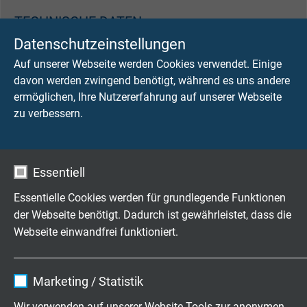
TECHNISCHE DATEN
Datenschutzeinstellungen
Nennspannung
Auf unserer Webseite werden Cookies verwendet. Einige
Uo/U 300/500 V
davon werden zwingend benötigt, während es uns andere
ermöglichen, Ihre Nutzererfahrung auf unserer Webseite
Prüfspannung
zu verbessern.
Ader/Ader 2000 V
Betriebsspitzenspannung
Essentiell
CAB-Bus-Element: max. 350 V
Essentielle Cookies werden für grundlegende Funktionen
der Webseite benötigt. Dadurch ist gewährleistet, dass die
Prüfspannung
Webseite einwandfrei funktioniert.
CAN-Bus-Element: Ader/Ader 1500 V
Ader/Schirm 1200 V
Name
cookie_optin
Marketing / Statistik
Mindestbiegeradius
Anbieter
TYPO3
fest verlegt: 15 x d
Wir verwenden auf unserer Website Tools zur anonymen