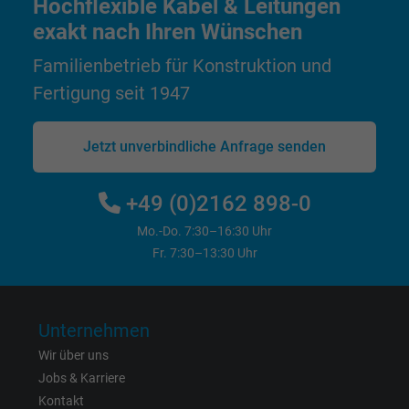
Hochflexible Kabel & Leitungen
exakt nach Ihren Wünschen
Name
test_cookie, Google DoubleClick
Familienbetrieb für Konstruktion und
Anbieter
Google LLC
Fertigung seit 1947
Laufzeit
15 Minuten
Jetzt unverbindliche Anfrage senden
Enthält eine zufällig generierte Benutzer-ID.
Mithilfe dieser ID kann Google den Nutzer 
+49 (0)2162 898-0
Zweck
verschiedenen Websites
domänenübergreifend erkennen und
Mo.-Do. 7:30–16:30 Uhr
personalisierte Werbung anzeigen.
Fr. 7:30–13:30 Uhr
bkdwCNfVtWgQ67qT8AM,49021628980,
Name
Google Ad Conversion Tracking
Unternehmen
Wir über uns
Anbieter
Google LLC, Google Ads
Jobs & Karriere
Kontakt