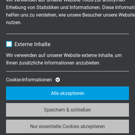
frei beweglich: 10 x d
Erhebung von Statistiken und Informationen. Diese Informat
Laufzeit
1 Jahr
helfen uns zu verstehen, wie unsere Besucher unsere Websit
Temperaturbereich
nutzen.
Enthält die gewählten Tracking-Optin-
Zweck
nicht bewegt: -40/+180 °C
Einstellungen.
bewegt: -25/+180 °C
Name
_ga, Google Analytics
Externe Inhalte
Oberflächenwiderstand
Anbieter
Google LLC
Wir verwenden auf unserer Website externe Inhalte, um
1 x 104 - 1 x 109 Ω nach EN 50395 Abschnitt 11
Ihnen zusätzliche Informationen anzubieten.
Laufzeit
2 Jahre
Schadstofffrei
Cookie von Google für Website-Analysen.
Cookie-Informationen
gemäß
RoHS-Richtlinie
der Europäischen Union
Zweck
Erzeugt statistische Daten darüber, wie der
Alle akzeptieren
Besucher die Website nutzt.
ABMESSUNGEN
Speichern & schließen
Name
_ga_JL6KH9WKZ9, Google Analytics
Art.-Nr.
Aderzahl x
Außen-ø
Nur essentielle Cookies akzeptieren
Anbieter
Google LLC
Querschnitt
± 10%