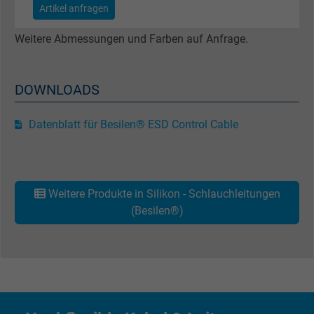
Artikel anfragen
Anbieter
Google LLC
Weitere Abmessungen und Farben auf Anfrage.
Laufzeit
1 Minute
Cookie von Google für Website-Analysen.
DOWNLOADS
Zweck
Erzeugt statistische Daten darüber, wie der
Besucher die Website nutzt.
Datenblatt für Besilen® ESD Control Cable
Name
IDE, Google DoubleClick
Anbieter
Google LLC
Weitere Produkte in Silikon - Schlauchleitungen
(Besilen®)
Laufzeit
1 Jahr
Wird verwendet, um die Aktionen eines
Zweck
Benutzers auf der Website zu Werbezweck
zu registrieren und zu melden.