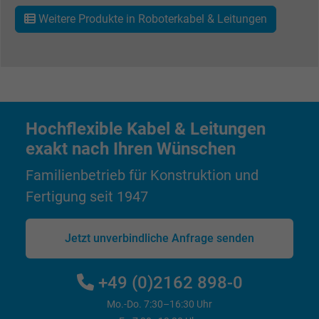
Weitere Produkte in Roboterkabel & Leitungen
Name
_gid, Google Analytics
Anbieter
Google LLC
Laufzeit
1 Tag
Hochflexible Kabel & Leitungen
Cookie von Google für Website-Analysen.
Zweck
Erzeugt statistische Daten darüber, wie der
exakt nach Ihren Wünschen
Besucher die Website nutzt.
Familienbetrieb für Konstruktion und
Fertigung seit 1947
Name
_gat_UA-4852692-1, Google Analytics
Jetzt unverbindliche Anfrage senden
Anbieter
Google LLC
Laufzeit
1 Minute
+49 (0)2162 898-0
Mo.-Do. 7:30–16:30 Uhr
Cookie von Google für Website-Analysen.