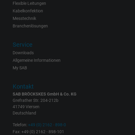
Flexible Leitungen
Enthält eine zufällig generierte Benutzer-ID.
Kabelkonfektion
Mithilfe dieser ID kann Google den Nutzer 
Messtechnik
Zweck
verschiedenen Websites
Branchenlösungen
domänenübergreifend erkennen und
personalisierte Werbung anzeigen.
Service
Downloads
bkdwCNfVtWgQ67qT8AM,49021628980,
Allgemeine Informationen
Name
Google Ad Conversion Tracking
My SAB
Anbieter
Google LLC, Google Ads
Kontakt
Laufzeit
Persistent
SAB BRÖCKSKES GmbH & Co. KG
Grefrather Str. 204-212b
41749 Viersen
Zweck
Dies ist ein Conversion Tracking-Service.
Deutschland
Telefon:
+49 (0) 2162 - 898-0
Name
bkdwCNfVtWgQ67qT8AM,49021628980_expire
Fax: +49 (0) 2162 - 898-101