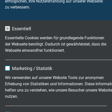
ermöglichen, Ihre Nutzererfahrung auf unserer Webseite
TECHNISCHE DATEN
zu verbessern.
Betriebsspitzenspannung
max. 500 V
Essentiell
Essentielle Cookies werden für grundlegende Funktionen
Prüfspannung
Ader/Ader 1500 V
der Webseite benötigt. Dadurch ist gewährleistet, dass die
Ader/Schirm 1000 V
Webseite einwandfrei funktioniert.
Temperaturbereich
Name
cookie_optin
Marketing / Statistik
bewegt: -40°C bis +90°C
Anbieter
TYPO3
Wir verwenden auf unserer Website Tools zur anonymen
Mindestbiegeradius
Erhebung von Statistiken und Informationen. Diese Informat
Laufzeit
1 Jahr
empfohlen: 10 x d
helfen uns zu verstehen, wie unsere Besucher unsere Websit
nutzen.
Enthält die gewählten Tracking-Optin-
Zweck
Schadstofffrei
Einstellungen.
gemäß
RoHS-Richtlinie
der Europäischen Union
Name
_ga, Google Analytics