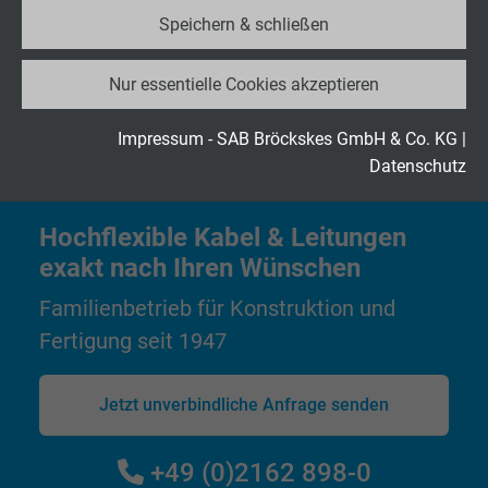
Speichern & schließen
Name
_ga_JL6KH9WKZ9, Google Analytics
Weitere Produkte in Roboterkabel & Leitungen
Nur essentielle Cookies akzeptieren
Anbieter
Google LLC
Laufzeit
2 Jahre
Impressum - SAB Bröckskes GmbH & Co. KG
|
Datenschutz
Cookie von Google für Website-Analysen.
Zweck
Erzeugt statistische Daten darüber, wie der
Hochflexible Kabel & Leitungen
Besucher die Website nutzt.
exakt nach Ihren Wünschen
Familienbetrieb für Konstruktion und
Name
_gid, Google Analytics
Fertigung seit 1947
Anbieter
Google LLC
Jetzt unverbindliche Anfrage senden
Laufzeit
1 Tag
Cookie von Google für Website-Analysen.
+49 (0)2162 898-0
Zweck
Erzeugt statistische Daten darüber, wie der