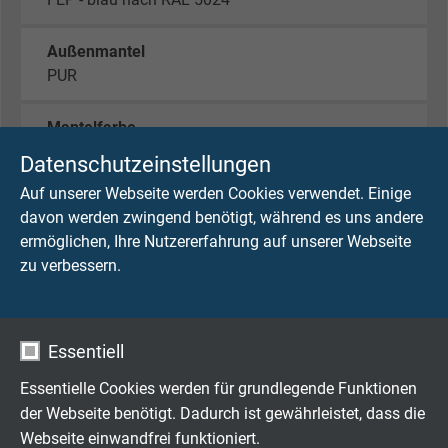
Außenmantel
PUR
Mantelfarbe
orange mit schwarzen Längsstreifen
Datenschutzeinstellungen
Auf unserer Webseite werden Cookies verwendet. Einige
davon werden zwingend benötigt, während es uns andere
TECHNISCHE DATEN
ermöglichen, Ihre Nutzererfahrung auf unserer Webseite
zu verbessern.
Berührsicherheit
1000 V DC
über blauen Innenmantel
Essentiell
Essentielle Cookies werden für grundlegende Funktionen
Prüfspannung
der Webseite benötigt. Dadurch ist gewährleistet, dass die
5000 V AC
Webseite einwandfrei funktioniert.
über blauen Innenmantel