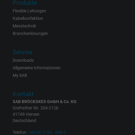
Anbieter
Google LLC
Produkte
Flexible Leitungen
Laufzeit
6 Monate
Kabelkonfektion
Messtechnik
Registriert eine eindeutige ID, die das Gerät
Branchenlösungen
Zweck
eines wiederkehrenden Benutzers identifizie
Die ID wird für gezielte Werbung genutzt.
Service
Downloads
Name
_fbp, Facebook Pixel
Allgemeine Informationen
My SAB
Anbieter
Facebook Ireland Ltd.
Laufzeit
1 Jahr
Kontakt
SAB BRÖCKSKES GmbH & Co. KG
Cookie von Facebook für Website-Analyse,
Grefrather Str. 204-212b
Zweck
Anzeigenausrichtung und Anzeigenmessu
41749 Viersen
Deutschland
Name
act, Facebook Pixel
Telefon:
+49 (0) 2162 - 898-0