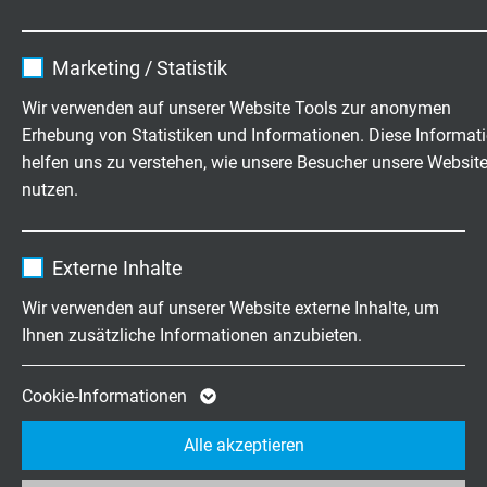
Name
cookie_optin
Betriebspannung
Marketing / Statistik
Uo 1000 V DC
Anbieter
TYPO3
Wir verwenden auf unserer Website Tools zur anonymen
Betriebspannung
Erhebung von Statistiken und Informationen. Diese Informat
Laufzeit
1 Jahr
U 1800 V DC
helfen uns zu verstehen, wie unsere Besucher unsere Websit
nutzen.
Enthält die gewählten Tracking-Optin-
Zweck
Prüfspannung
Einstellungen.
Ader/Ader 5000 V AC
Name
_ga, Google Analytics
Externe Inhalte
Ader/Schirm 5000 V AC
Anbieter
Google LLC
Wir verwenden auf unserer Website externe Inhalte, um
Mindestbiegeradius
Ihnen zusätzliche Informationen anzubieten.
Laufzeit
2 Jahre
fest verlegt: 5 x d
frei beweglich: 10 x d
Cookie von Google für Website-Analysen.
Cookie-Informationen
Zweck
Erzeugt statistische Daten darüber, wie der
Temperaturbereich
Alle akzeptieren
Besucher die Website nutzt.
nicht bewegt: -50/+125 °C
bewegt: -40/+125 °C