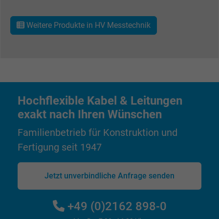
Wird verwendet, um die Aktionen eines
Zweck
Benutzers auf der Website zu Werbezweck
Weitere Produkte in HV Messtechnik
zu registrieren und zu melden.
Name
test_cookie, Google DoubleClick
Anbieter
Google LLC
Hochflexible Kabel & Leitungen
Laufzeit
15 Minuten
exakt nach Ihren Wünschen
Familienbetrieb für Konstruktion und
Enthält eine zufällig generierte Benutzer-ID.
Mithilfe dieser ID kann Google den Nutzer 
Fertigung seit 1947
Zweck
verschiedenen Websites
domänenübergreifend erkennen und
Jetzt unverbindliche Anfrage senden
personalisierte Werbung anzeigen.
+49 (0)2162 898-0
bkdwCNfVtWgQ67qT8AM,49021628980,
Name