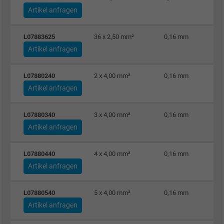
Zweck
eines wiederkehrenden Benutzers identifizie
Artikel anfragen
Die ID wird für gezielte Werbung genutzt.
L07883625
36 x 2,50 mm²
0,16 mm
Name
_fbp, Facebook Pixel
Artikel anfragen
Anbieter
Facebook Ireland Ltd.
L07880240
2 x 4,00 mm²
0,16 mm
Artikel anfragen
Laufzeit
1 Jahr
L07880340
3 x 4,00 mm²
0,16 mm
Cookie von Facebook für Website-Analyse,
Zweck
Artikel anfragen
Anzeigenausrichtung und Anzeigenmessu
L07880440
4 x 4,00 mm²
0,16 mm
Name
act, Facebook Pixel
Artikel anfragen
Anbieter
Facebook Ireland Ltd.
L07880540
5 x 4,00 mm²
0,16 mm
Laufzeit
1 Jahr
Artikel anfragen