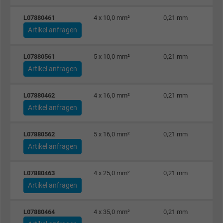
Cookie von Facebook für Website-Analyse,
Zweck
Anzeigenausrichtung und Anzeigenmessu
L07880461
4 x 10,0 mm²
0,21 mm
Artikel anfragen
Name
fr, Facebook Pixel
L07880561
5 x 10,0 mm²
0,21 mm
Artikel anfragen
Anbieter
Facebook Ireland Ltd.
Laufzeit
1 Jahr
L07880462
4 x 16,0 mm²
0,21 mm
Artikel anfragen
Cookie von Facebook für Website-Analyse,
Zweck
Anzeigenausrichtung und Anzeigenmessu
L07880562
5 x 16,0 mm²
0,21 mm
Artikel anfragen
Name
m_pixel_ration, Facebook Pixel
L07880463
4 x 25,0 mm²
0,21 mm
Anbieter
Facebook Ireland Ltd.
Artikel anfragen
Laufzeit
1 Jahr
L07880464
4 x 35,0 mm²
0,21 mm