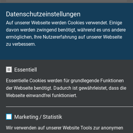
L07884407
44 x 0,75 mm²
0,16 mm
Datenschutzeinstellungen
Artikel anfragen
Auf unserer Webseite werden Cookies verwendet. Einige
davon werden zwingend benötigt, während es uns andere
L07885207
52 x 0,75 mm²
0,16 mm
ermöglichen, Ihre Nutzererfahrung auf unserer Webseite
Artikel anfragen
zu verbessern.
L07886507
65 x 0,75 mm²
0,16 mm
Artikel anfragen
Essentiell
L07880210
2 x 1,00 mm²
0,16 mm
Essentielle Cookies werden für grundlegende Funktionen
Artikel anfragen
der Webseite benötigt. Dadurch ist gewährleistet, dass die
Webseite einwandfrei funktioniert.
L07880310
3 x 1,00 mm²
0,16 mm
Artikel anfragen
Name
cookie_optin
Marketing / Statistik
Anbieter
TYPO3
L07880410
4 x 1,00 mm²
0,16 mm
Wir verwenden auf unserer Website Tools zur anonymen
Artikel anfragen