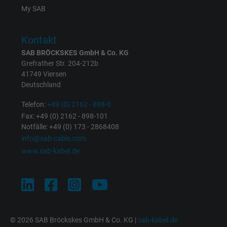
My SAB
Cookie von Facebook für Website-Analyse,
Zweck
Anzeigenausrichtung und Anzeigenmessu
Kontakt
SAB BRÖCKSKES GmbH & Co. KG
Grefrather Str. 204-212b
41749 Viersen
Deutschland
Telefon:
+49 (0) 2162 - 898-0
Fax: +49 (0) 2162 - 898-101
Notfälle: +49 (0) 173 - 2868408
info@sab-cable.com
www.sab-kabel.de
© 2026 SAB Bröckskes GmbH & Co. KG |
sab-kabel.de