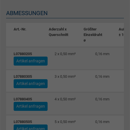
ABMESSUNGEN
Art.-Nr.
Aderzahl x
Größter
Außen
Querschnitt
Einzeldraht
± 10%
ø
L07880205
2 x 0,50 mm²
0,16 mm
Artikel anfragen
L07880305
3 x 0,50 mm²
0,16 mm
Artikel anfragen
L07880405
4 x 0,50 mm²
0,16 mm
Artikel anfragen
L07880505
5 x 0,50 mm²
0,16 mm
Artikel anfragen