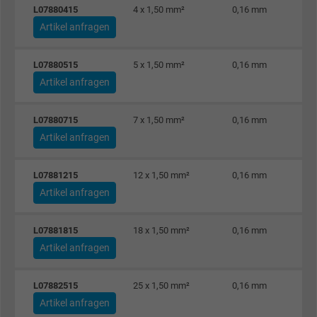
Anbieter
Google LLC
L07880415
4 x 1,50 mm²
0,16 mm
Artikel anfragen
Laufzeit
1 Minute
L07880515
5 x 1,50 mm²
0,16 mm
Cookie von Google für Website-Analysen.
Artikel anfragen
Zweck
Erzeugt statistische Daten darüber, wie der
Besucher die Website nutzt.
L07880715
7 x 1,50 mm²
0,16 mm
Artikel anfragen
Name
IDE, Google DoubleClick
L07881215
12 x 1,50 mm²
0,16 mm
Anbieter
Google LLC
Artikel anfragen
Laufzeit
1 Jahr
L07881815
18 x 1,50 mm²
0,16 mm
Wird verwendet, um die Aktionen eines
Artikel anfragen
Zweck
Benutzers auf der Website zu Werbezweck
zu registrieren und zu melden.
L07882515
25 x 1,50 mm²
0,16 mm
Artikel anfragen