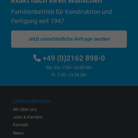
exakt nach Ihren Wünschen
Cookie von Facebook für Website-Analyse,
Zweck
Familienbetrieb für Konstruktion und
Anzeigenausrichtung und Anzeigenmessu
Fertigung seit 1947
Name
sb, Facebook Pixel
Jetzt unverbindliche Anfrage senden
Anbieter
Facebook Ireland Ltd.
+49 (0)2162 898-0
Laufzeit
1 Jahr
Mo.-Do. 7:30–16:30 Uhr
Cookie von Facebook für Website-Analyse,
Fr. 7:30–13:30 Uhr
Zweck
Anzeigenausrichtung und Anzeigenmessu
Unternehmen
Name
spin, Facebook Pixel
Wir über uns
Anbieter
Facebook Ireland Ltd.
Jobs & Karriere
Kontakt
Laufzeit
1 Jahr
News