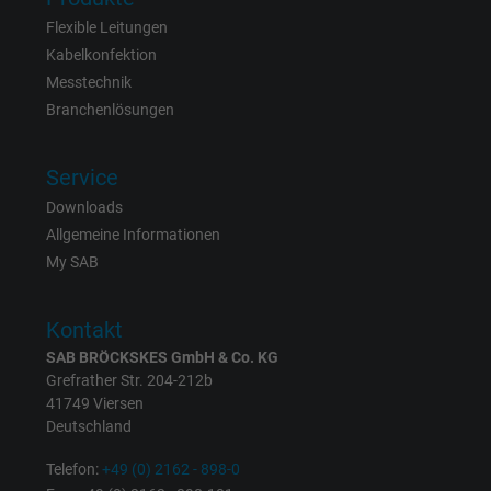
Anbieter
Google LLC
Flexible Leitungen
Laufzeit
6 Monate
Kabelkonfektion
Messtechnik
Registriert eine eindeutige ID, die das Gerät
Branchenlösungen
Zweck
eines wiederkehrenden Benutzers identifizie
Die ID wird für gezielte Werbung genutzt.
Service
Downloads
Name
_fbp, Facebook Pixel
Allgemeine Informationen
My SAB
Anbieter
Facebook Ireland Ltd.
Laufzeit
1 Jahr
Kontakt
SAB BRÖCKSKES GmbH & Co. KG
Cookie von Facebook für Website-Analyse,
Grefrather Str. 204-212b
Zweck
Anzeigenausrichtung und Anzeigenmessu
41749 Viersen
Deutschland
Telefon:
+49 (0) 2162 - 898-0
Name
act, Facebook Pixel