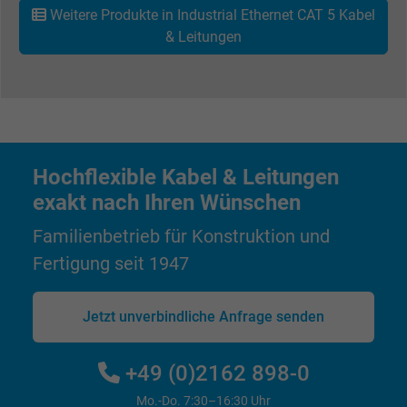
Wird verwendet, um die Aktionen eines
Weitere Produkte in Industrial Ethernet CAT 5 Kabel
Zweck
Benutzers auf der Website zu Werbezweck
& Leitungen
zu registrieren und zu melden.
Name
test_cookie, Google DoubleClick
Anbieter
Google LLC
Hochflexible Kabel & Leitungen
Laufzeit
15 Minuten
exakt nach Ihren Wünschen
Familienbetrieb für Konstruktion und
Enthält eine zufällig generierte Benutzer-ID.
Fertigung seit 1947
Mithilfe dieser ID kann Google den Nutzer 
Zweck
verschiedenen Websites
domänenübergreifend erkennen und
Jetzt unverbindliche Anfrage senden
personalisierte Werbung anzeigen.
+49 (0)2162 898-0
bkdwCNfVtWgQ67qT8AM,49021628980,
Name
Mo.-Do. 7:30–16:30 Uhr