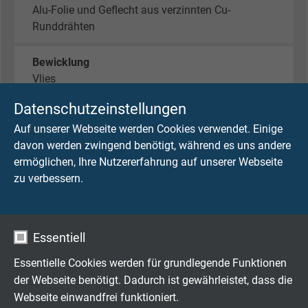
Alu-Folie und Geflecht aus verzinnten Cu-
Runddrähten
Bewicklung
Vlies
Datenschutzeinstellungen
Mantelmaterial
Auf unserer Webseite werden Cookies verwendet. Einige
PUR/Stützgeflecht/PUR
davon werden zwingend benötigt, während es uns andere
ermöglichen, Ihre Nutzererfahrung auf unserer Webseite
Mantelfarbe
zu verbessern.
schwarz (ähnlich RAL 9005)
Essentiell
TECHNISCHE DATEN
Essentielle Cookies werden für grundlegende Funktionen
der Webseite benötigt. Dadurch ist gewährleistet, dass die
Betriebsspitzenspannung
Webseite einwandfrei funktioniert.
VDE: max 350 V