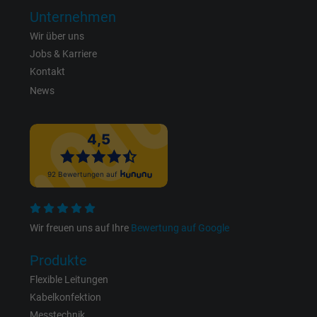
Anbieter
Google LLC, Google Ads
Unternehmen
Wir über uns
Laufzeit
Persistent
Jobs & Karriere
Zweck
Dies ist ein Conversion Tracking-Service.
Kontakt
News
Name
bkdwCNfVtWgQ67qT8AM,49021628980_expire
Anbieter
Google Ads Conversion Tracking, Google LLC
Laufzeit
Persistent
Zweck
Dies ist ein Conversion Tracking-Service.
Wir freuen uns auf Ihre
Bewertung auf Google
Name
NID, Google Maps
Produkte
Flexible Leitungen
Anbieter
Google LLC
Kabelkonfektion
Messtechnik