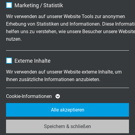
rotlila (RAL 4001)
Marketing / Statistik
Anbieter
TYPO3
Wir verwenden auf unserer Website Tools zur anonymen
Erhebung von Statistiken und Informationen. Diese Informat
TECHNISCHE DATEN
Laufzeit
1 Jahr
helfen uns zu verstehen, wie unsere Besucher unsere Websit
nutzen.
Enthält die gewählten Tracking-Optin-
Betriebsspitzenspannung
Zweck
Einstellungen.
max. 350 V
Name
_ga, Google Analytics
Externe Inhalte
Prüfspannung
Anbieter
Google LLC
Wir verwenden auf unserer Website externe Inhalte, um
Ader/Ader: 1500V
Ihnen zusätzliche Informationen anzubieten.
Ader/Schirm: 1200V
Laufzeit
2 Jahre
Cookie von Google für Website-Analysen.
Mindestbiegeradius
Cookie-Informationen
fest verlegt: 7,5 x d
Zweck
Erzeugt statistische Daten darüber, wie der
Alle akzeptieren
frei beweglich: 15 x d
Besucher die Website nutzt.
Temperaturbereich
Speichern & schließen
Name
_ga_JL6KH9WKZ9, Google Analytics
nicht bewegt: -40/+70 °C