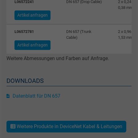
L06572241
DN 657 (Drop Cable)
2 x 0,24 mm
0,38 mm²
Name
_gat_UA-4852692-1, Google Analytics
Artikel anfragen
Anbieter
Google LLC
L06572781
DN 657 (Trunk
2 x 0,96 mm
Cable)
1,53 mm²
Laufzeit
1 Minute
Artikel anfragen
Cookie von Google für Website-Analysen.
Weitere Abmessungen und Farben auf Anfrage.
Zweck
Erzeugt statistische Daten darüber, wie der
Besucher die Website nutzt.
DOWNLOADS
Name
IDE, Google DoubleClick
Datenblatt für DN 657
Anbieter
Google LLC
Laufzeit
1 Jahr
Weitere Produkte in DeviceNet Kabel & Leitungen
Wird verwendet, um die Aktionen eines
Zweck
Benutzers auf der Website zu Werbezweck