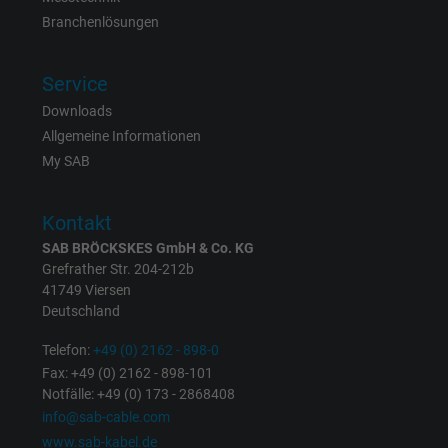
Laufzeit
6 Monate
Branchenlösungen
Registriert eine eindeutige ID, die das Gerät
Zweck
eines wiederkehrenden Benutzers identifizie
Service
Die ID wird für gezielte Werbung genutzt.
Downloads
Allgemeine Informationen
My SAB
Name
_fbp, Facebook Pixel
Anbieter
Facebook Ireland Ltd.
Kontakt
SAB BRÖCKSKES GmbH & Co. KG
Laufzeit
1 Jahr
Grefrather Str. 204-212b
41749 Viersen
Cookie von Facebook für Website-Analyse,
Deutschland
Zweck
Anzeigenausrichtung und Anzeigenmessu
Telefon:
+49 (0) 2162 - 898-0
Fax: +49 (0) 2162 - 898-101
Name
act, Facebook Pixel
Notfälle: +49 (0) 173 - 2868408
info@sab-cable.com
Anbieter
Facebook Ireland Ltd.
www.sab-kabel.de