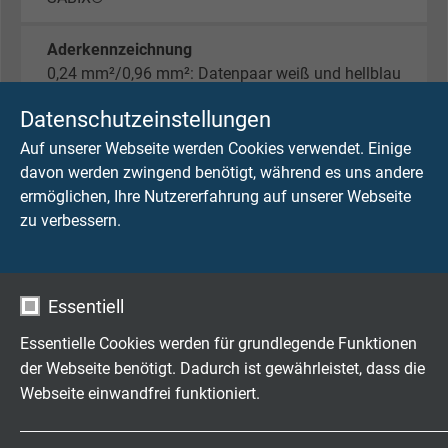
Aderkennzeichnung
0,24 mm²/0,96 mm²: Datenpaar weiß und hellblau
0,38 mm²/1,53 mm²: Versorgungspaar schwarz
Datenschutzeinstellungen
und rot
Auf unserer Webseite werden Cookies verwendet. Einige
davon werden zwingend benötigt, während es uns andere
Verseilung
ermöglichen, Ihre Nutzererfahrung auf unserer Webseite
Paare in speziell abgestimmter Lagenverseilung,
zu verbessern.
verzinnte Cu-Beilauflitze im Kern
Abschirmung
Geflecht aus verzinnten Cu-Runddrähten
Essentiell
Essentielle Cookies werden für grundlegende Funktionen
Mantelmaterial
der Webseite benötigt. Dadurch ist gewährleistet, dass die
SABIX®
Webseite einwandfrei funktioniert.
Mantelfarbe
Name
cookie_optin