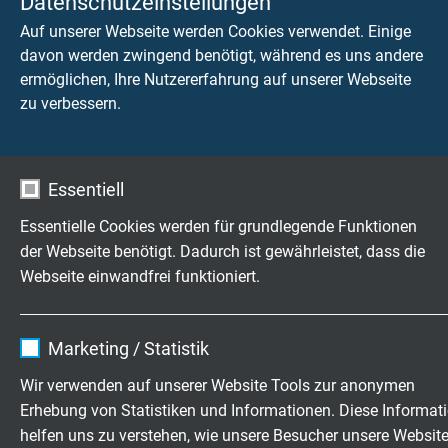
Datenschutzeinstellungen
Auf unserer Webseite werden Cookies verwendet. Einige
Spannung UL
davon werden zwingend benötigt, während es uns andere
300 V
ermöglichen, Ihre Nutzererfahrung auf unserer Webseite
zu verbessern.
Prüfspannung
Ader/Ader 2000 V
Ader/Schirm 2000 V
Essentiell
Mindestbiegeradius
Essentielle Cookies werden für grundlegende Funktionen
nach Installation: 4 x d
der Webseite benötigt. Dadurch ist gewährleistet, dass die
bei Installation: 8 x d
Webseite einwandfrei funktioniert.
Temperaturbereich
Name
cookie_optin
UL: bis +80 °C
Marketing / Statistik
nicht bewegt: -60/+80 °C
Anbieter
TYPO3
Wir verwenden auf unserer Website Tools zur anonymen
bewegt: -30/+80 °C
Erhebung von Statistiken und Informationen. Diese Informat
Laufzeit
1 Jahr
helfen uns zu verstehen, wie unsere Besucher unsere Websit
Halogenfreiheit