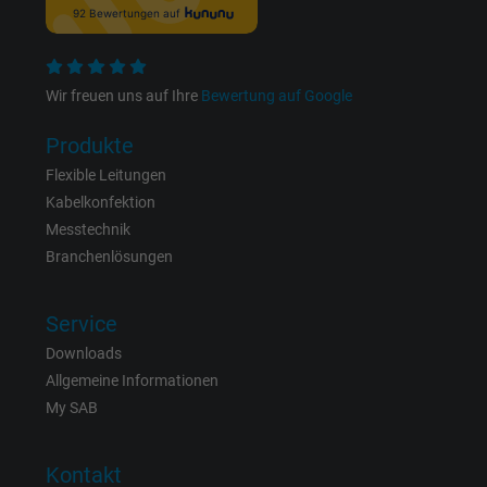
Name
_fbp, Facebook Pixel
Wir freuen uns auf Ihre
Bewertung auf Google
Anbieter
Facebook Ireland Ltd.
Produkte
Laufzeit
1 Jahr
Flexible Leitungen
Cookie von Facebook für Website-Analyse,
Kabelkonfektion
Zweck
Anzeigenausrichtung und Anzeigenmessu
Messtechnik
Branchenlösungen
Name
act, Facebook Pixel
Service
Anbieter
Facebook Ireland Ltd.
Downloads
Allgemeine Informationen
Laufzeit
1 Jahr
My SAB
Cookie von Facebook für Website-Analyse,
Zweck
Kontakt
Anzeigenausrichtung und Anzeigenmessu