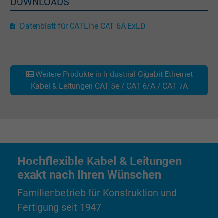
DOWNLOADS
Anbieter
Google LLC
Datenblatt für CATLine CAT 6A ExLD
Laufzeit
15 Minuten
Enthält eine zufällig generierte Benutzer-ID.
Mithilfe dieser ID kann Google den Nutzer 
Weitere Produkte in Industrial Gigabit Ethernet
Zweck
verschiedenen Websites
Kabel & Leitungen CAT 5e / CAT 6/A / CAT 7A
domänenübergreifend erkennen und
personalisierte Werbung anzeigen.
bkdwCNfVtWgQ67qT8AM,49021628980,
Name
Google Ad Conversion Tracking
Hochflexible Kabel & Leitungen
Anbieter
Google LLC, Google Ads
exakt nach Ihren Wünschen
Laufzeit
Persistent
Familienbetrieb für Konstruktion und
Fertigung seit 1947
Zweck
Dies ist ein Conversion Tracking-Service.