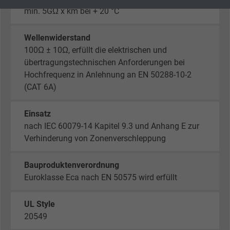
Cookie von Google für Website-Analysen.
min. 5GΩ x km bei + 20 °C
Zweck
Erzeugt statistische Daten darüber, wie der
Besucher die Website nutzt.
Wellenwiderstand
100Ω ± 10Ω, erfüllt die elektrischen und
Name
_gid, Google Analytics
übertragungstechnischen Anforderungen bei
Hochfrequenz in Anlehnung an EN 50288-10-2
Anbieter
Google LLC
(CAT 6A)
Laufzeit
1 Tag
Einsatz
nach IEC 60079-14 Kapitel 9.3 und Anhang E zur
Cookie von Google für Website-Analysen.
Verhinderung von Zonenverschleppung
Zweck
Erzeugt statistische Daten darüber, wie der
Besucher die Website nutzt.
Bauproduktenverordnung
Euroklasse Eca nach EN 50575 wird erfüllt
Name
_gat_UA-4852692-1, Google Analytics
UL Style
Anbieter
Google LLC
20549