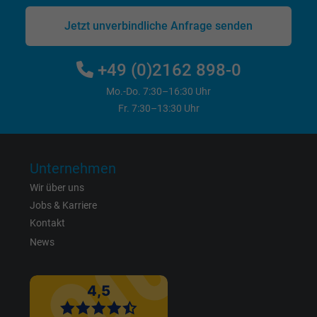
Jetzt unverbindliche Anfrage senden
Name
bkdwCNfVtWgQ67qT8AM,49021628980_expire
Anbieter
Google Ads Conversion Tracking, Google LLC
+49 (0)2162 898-0
Mo.-Do. 7:30–16:30 Uhr
Laufzeit
Persistent
Fr. 7:30–13:30 Uhr
Zweck
Dies ist ein Conversion Tracking-Service.
Unternehmen
Name
NID, Google Maps
Wir über uns
Jobs & Karriere
Anbieter
Google LLC
Kontakt
Laufzeit
6 Monate
News
Registriert eine eindeutige ID, die das Gerät
Zweck
eines wiederkehrenden Benutzers identifizie
Die ID wird für gezielte Werbung genutzt.