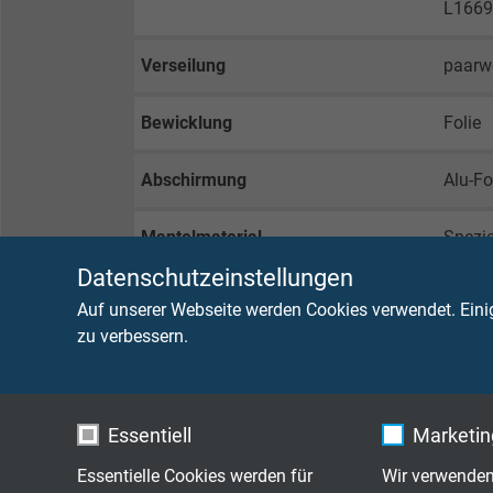
L1669
Verseilung
paarw
Bewicklung
Folie
Abschirmung
Alu-Fo
Mantelmaterial
Spezi
Datenschutzeinstellungen
Mantelfarbe
grün (
Auf unserer Webseite werden Cookies verwendet. Eini
zu verbessern.
TECHNISCHE DATEN
Essentiell
Marketing
Betriebsspitzenspannung
max. 
Essentielle Cookies werden für
Wir verwenden