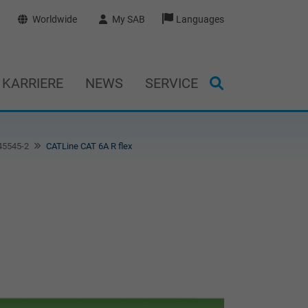
Worldwide
My SAB
Languages
KARRIERE
NEWS
SERVICE
 45545-2
CATLine CAT 6A R flex