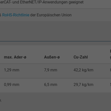
therCAT- und EtherNET/IP-Anwendungen geeignet
Google LLC
ß
RoHS-Richtlinie
der Europäischen Union
1 Minute
Cookie von Google für Website-Analysen.
Erzeugt statistische Daten darüber, wie der
Besucher die Website nutzt.
max. Ader-ø
Außen-ø
Cu-Zahl
IDE, Google DoubleClick
1,29 mm
7,9 mm
42,2 kg/km
Google LLC
1 Jahr
0,99 mm
6,5 mm
29,7 kg/km
Wird verwendet, um die Aktionen eines
Benutzers auf der Website zu
.
Werbezwecken zu registrieren und zu