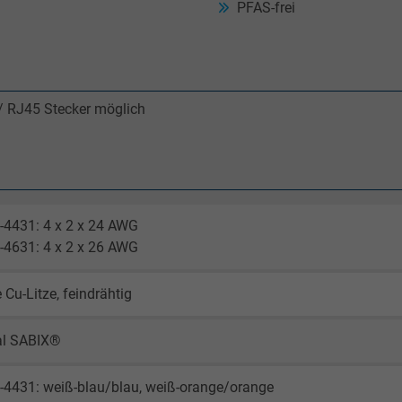
PFAS-frei
 / RJ45 Stecker möglich
-4431: 4 x 2 x 24 AWG
-4631: 4 x 2 x 26 AWG
 Cu-Litze, feindrähtig
al SABIX®
-4431: weiß-blau/blau, weiß-orange/orange