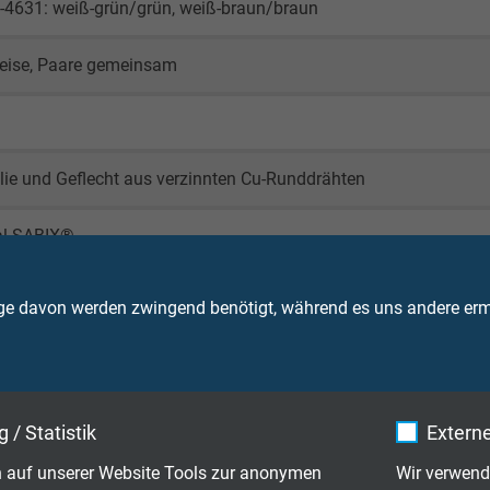
-4631: weiß-grün/grün, weiß-braun/braun
eise, Paare gemeinsam
lie und Geflecht aus verzinnten Cu-Runddrähten
al SABIX®
ähnlich RAL 6018)
ge davon werden zwingend benötigt, während es uns andere ermö
 / Statistik
Externe
90 V
 auf unserer Website Tools zur anonymen
Wir verwend