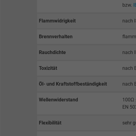
bzw.
I
Laufzeit
Flammwidrigkeit
nach 
Zweck
Brennverhalten
flamm
Rauchdichte
nach 
Name
Toxizität
nach 
Anbieter
Öl- und Kraftstoffbeständigkeit
nach 
Laufzeit
Wellenwiderstand
100Ω 
Zweck
EN 50
Flexibilität
sehr g
Name