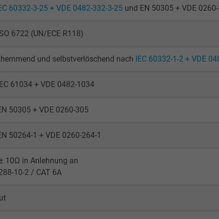
EC 60332-3-25 + VDE 0482-332-3-25
und EN 50305 + VDE 0260-3
2 Jahre
ISO 6722 (UN/ECE R118)
Cookie von Google für Website-Analysen.
Erzeugt statistische Daten darüber, wie der
hemmend und selbstverlöschend nach
IEC 60332-1-2 + VDE 04
Besucher die Website nutzt.
IEC 61034 + VDE 0482-1034
_gid, Google Analytics
EN 50305 + VDE 0260-305
Google LLC
EN 50264-1 + VDE 0260-264-1
1 Tag
Cookie von Google für Website-Analysen.
± 10Ω in Anlehnung an
Erzeugt statistische Daten darüber, wie der
288-10-2 / CAT 6A
Besucher die Website nutzt.
ut
_gat_UA-4852692-1, Google Analytics