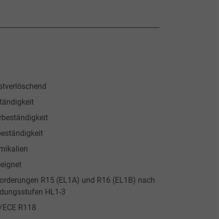
tverlöschend
tändigkeit
rbeständigkeit
eständigkeit
mikalien
eignet
nforderungen R15 (EL1A) und R16 (EL1B) nach
rdungsstufen HL1-3
N/ECE R118