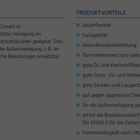
PRODUKTVORTEILE
dauerflexibel
Einsatz in
hützte Verlegung im
halogenfrei
hutzschläuchen geeignet. Das
keine Brandweiterleitung
die Außenverlegung, z.B. im
flammhemmend und selbs
che Belastungen einsetzbar.
gute Öl- und Kraftstoffbes
gute Ozon-, UV- und Wette
gute Säuren- und Laugenb
gut gegen aggressive Che
für die Außenverlegung ge
erfüllt die Brandschutza
EN 45545-2 für die Gefäh
Flammwidrigkeit nach U