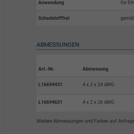
Anwendung
für E
Anbieter
Schadstofffrei
gemä
Laufzeit
ABMESSUNGEN
Zweck
Art.-Nr.
Abmessung
Name
L16694431
4 x 2 x 24 AWG
Anbieter
Laufzeit
L16694631
4 x 2 x 26 AWG
Weitere Abmessungen und Farben auf Anfrage
Zweck