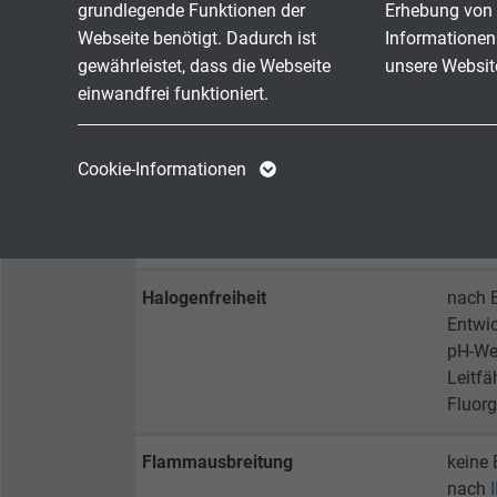
grundlegende Funktionen der
Erhebung von 
Prüfspannung
Ader/
Webseite benötigt. Dadurch ist
Informationen
Ader/
gewährleistet, dass die Webseite
unsere Websit
einwandfrei funktioniert.
Mindestbiegeradius
fest ve
frei b
Name
cookie_optin
Name
dauerf
Cookie-Informationen
Anbieter
TYPO3
Anbieter
Temperaturbereich VDE
nicht 
bewegt
Laufzeit
1 Jahr
Laufzeit
Halogenfreiheit
nach 
Enthält die
Entwic
Zweck
gewählten Tracking-
Zweck
pH-Wer
Optin-Einstellungen.
Leitfä
Fluorg
Name
Flammausbreitung
keine 
Anbieter
nach