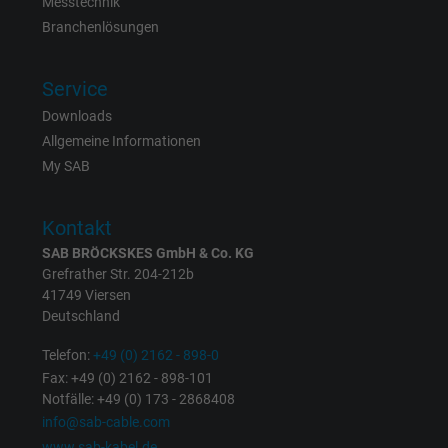
Messtechnik
Branchenlösungen
Laufzeit
1 Jahr
Service
Cookie von Facebook für Website-Analyse,
Zweck
Anzeigenausrichtung und Anzeigenmessu
Downloads
Allgemeine Informationen
My SAB
Name
pl, Facebook Pixel
Anbieter
Facebook Ireland Ltd.
Kontakt
SAB BRÖCKSKES GmbH & Co. KG
Laufzeit
1 Jahr
Grefrather Str. 204-212b
41749 Viersen
Cookie von Facebook für Website-Analyse,
Deutschland
Zweck
Anzeigenausrichtung und Anzeigenmessu
Telefon:
+49 (0) 2162 - 898-0
Fax: +49 (0) 2162 - 898-101
Name
presence, Facebook Pixel
Notfälle: +49 (0) 173 - 2868408
info@sab-cable.com
Anbieter
Facebook Ireland Ltd.
www.sab-kabel.de