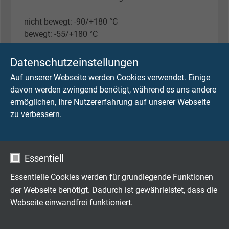
nicht bewegt: -90/+180 °C
bewegt: -55/+180 °C
RTD sensor cable 180 TW
RTD sensor cable 180 C TW
Datenschutzeinstellungen
Auf unserer Webseite werden Cookies verwendet. Einige
nicht bewegt: -90/+250 °C
davon werden zwingend benötigt, während es uns andere
bewegt: -55/+250 °C
ermöglichen, Ihre Nutzererfahrung auf unserer Webseite
RTD sensor cable 250 TW
zu verbessern.
RTD sensor cable 250 C TW
Schadstofffrei
Essentiell
gemäß
RoHS-Richtlinie
der Europäischen Union
Essentielle Cookies werden für grundlegende Funktionen
der Webseite benötigt. Dadurch ist gewährleistet, dass die
ABMESSUNGEN
Webseite einwandfrei funktioniert.
Name
cookie_optin