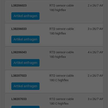
Anbieter
Google LLC, Google Ads
L38206023
RTD sensor cable
2 x 26/7 AWG
180 highflex
Laufzeit
Persistent
Artikel anfragen
Zweck
Dies ist ein Conversion Tracking-Service.
L38206033
RTD sensor cable
3 x 26/7 AWG
180 highflex
Artikel anfragen
Name
bkdwCNfVtWgQ67qT8AM,49021628980_expire
Anbieter
Google Ads Conversion Tracking, Google LLC
L38206043
RTD sensor cable
4 x 26/7 AWG
180 highflex
Laufzeit
Persistent
Artikel anfragen
Zweck
Dies ist ein Conversion Tracking-Service.
L38207023
RTD sensor cable
2 x 26/7 AWG
180 C highflex
Artikel anfragen
Name
NID, Google Maps
Anbieter
Google LLC
L38207033
RTD sensor cable
3 x 26/7 AWG
180 C highflex