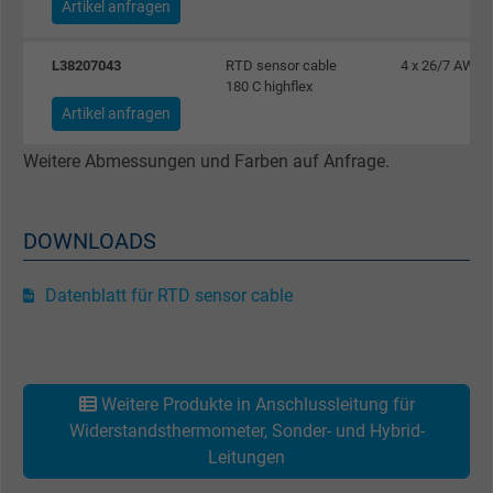
Artikel anfragen
Laufzeit
6 Monate
Registriert eine eindeutige ID, die das Gerät
L38207043
RTD sensor cable
4 x 26/7 AWG
180 C highflex
Zweck
eines wiederkehrenden Benutzers identifizie
Artikel anfragen
Die ID wird für gezielte Werbung genutzt.
Weitere Abmessungen und Farben auf Anfrage.
Name
_fbp, Facebook Pixel
Anbieter
Facebook Ireland Ltd.
DOWNLOADS
Laufzeit
1 Jahr
Datenblatt für RTD sensor cable
Cookie von Facebook für Website-Analyse,
Zweck
Anzeigenausrichtung und Anzeigenmessu
Weitere Produkte in Anschlussleitung für
Widerstandsthermometer, Sonder- und Hybrid-
Name
act, Facebook Pixel
Leitungen
Anbieter
Facebook Ireland Ltd.