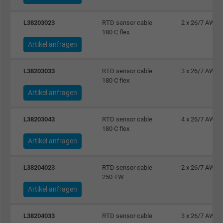
Name
_gat_UA-4852692-1, Google Analytics
L38203023
RTD sensor cable
2 x 26/7 AWG
180 C flex
Anbieter
Google LLC
Artikel anfragen
Laufzeit
1 Minute
L38203033
RTD sensor cable
3 x 26/7 AWG
180 C flex
Cookie von Google für Website-Analysen.
Artikel anfragen
Zweck
Erzeugt statistische Daten darüber, wie der
Besucher die Website nutzt.
L38203043
RTD sensor cable
4 x 26/7 AWG
180 C flex
Artikel anfragen
Name
IDE, Google DoubleClick
Anbieter
Google LLC
L38204023
RTD sensor cable
2 x 26/7 AWG
250 TW
Laufzeit
1 Jahr
Artikel anfragen
Wird verwendet, um die Aktionen eines
L38204033
RTD sensor cable
3 x 26/7 AWG