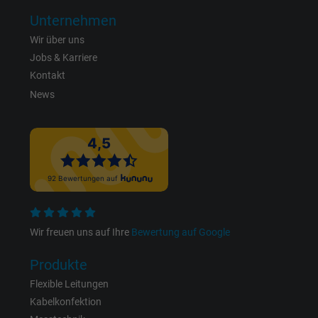
Unternehmen
Laufzeit
1 Jahr
Wir über uns
Jobs & Karriere
Cookie von Facebook für Website-Analyse,
Zweck
Kontakt
Anzeigenausrichtung und Anzeigenmessu
News
Name
fr, Facebook Pixel
Anbieter
Facebook Ireland Ltd.
Laufzeit
1 Jahr
Cookie von Facebook für Website-Analyse,
Zweck
Wir freuen uns auf Ihre
Bewertung auf Google
Anzeigenausrichtung und Anzeigenmessu
Produkte
Name
m_pixel_ration, Facebook Pixel
Flexible Leitungen
Kabelkonfektion
Anbieter
Facebook Ireland Ltd.