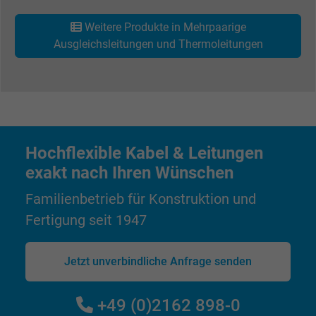
Wird verwendet, um die Aktionen eines
Weitere Produkte in Mehrpaarige
Zweck
Benutzers auf der Website zu Werbezweck
Ausgleichsleitungen und Thermoleitungen
zu registrieren und zu melden.
Name
test_cookie, Google DoubleClick
Anbieter
Google LLC
Hochflexible Kabel & Leitungen
Laufzeit
15 Minuten
exakt nach Ihren Wünschen
Enthält eine zufällig generierte Benutzer-ID.
Familienbetrieb für Konstruktion und
Mithilfe dieser ID kann Google den Nutzer 
Fertigung seit 1947
Zweck
verschiedenen Websites
domänenübergreifend erkennen und
Jetzt unverbindliche Anfrage senden
personalisierte Werbung anzeigen.
+49 (0)2162 898-0
bkdwCNfVtWgQ67qT8AM,49021628980,