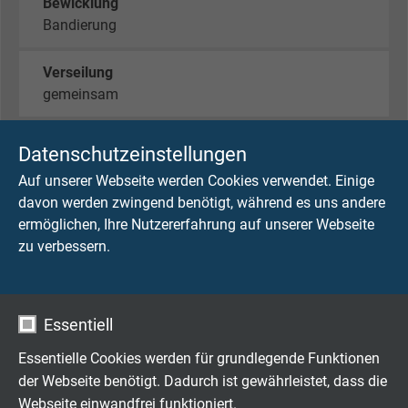
Bewicklung
Bandierung
Verseilung
gemeinsam
Mantelmaterial
Datenschutzeinstellungen
PVC
Auf unserer Webseite werden Cookies verwendet. Einige
davon werden zwingend benötigt, während es uns andere
Mantelfarbe
ermöglichen, Ihre Nutzererfahrung auf unserer Webseite
schwarz
zu verbessern.
TECHNISCHE DATEN
Essentiell
Essentielle Cookies werden für grundlegende Funktionen
Nennspannung
der Webseite benötigt. Dadurch ist gewährleistet, dass die
300/500 V Steueradern -(1,5 mm²)
Webseite einwandfrei funktioniert.