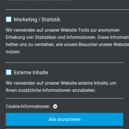
Prüfspannung
Name
cookie_optin
2000 V - Steueradern - (1,5 mm²) /
Marketing / Statistik
600 V (0,5 mm²)
Anbieter
TYPO3
Wir verwenden auf unserer Website Tools zur anonymen
Thermospannung
Erhebung von Statistiken und Informationen. Diese Informat
Laufzeit
1 Jahr
gemäß IEC 60584 - (o,5 mm²)
helfen uns zu verstehen, wie unsere Besucher unsere Websit
nutzen.
Enthält die gewählten Tracking-Optin-
Zweck
Mindesbiegeradius
Einstellungen.
fest verlegt: 5 x d
Name
_ga, Google Analytics
frei beweglich: 12 x d
Externe Inhalte
Anbieter
Google LLC
Wir verwenden auf unserer Website externe Inhalte, um
Temperaturbereich
Ihnen zusätzliche Informationen anzubieten.
Laufzeit
2 Jahre
nicht bewegt: -25/+70°C
bewegt: +5/+70°C
Cookie von Google für Website-Analysen.
Cookie-Informationen
Zweck
Erzeugt statistische Daten darüber, wie der
Ölbeständigkeit
Alle akzeptieren
Besucher die Website nutzt.
Ölbeständigkeit nach Werksnorm