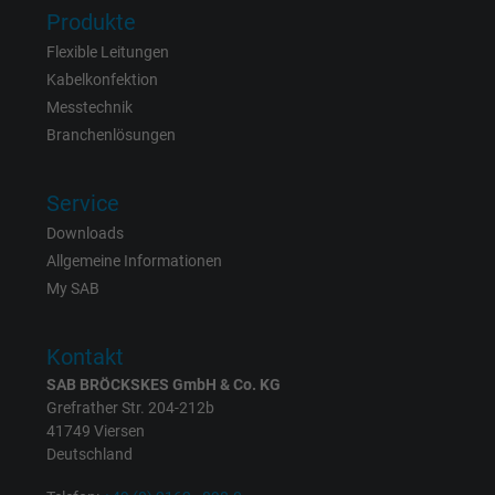
Anbieter
Google LLC
Produkte
Flexible Leitungen
Laufzeit
6 Monate
Kabelkonfektion
Messtechnik
Registriert eine eindeutige ID, die das Gerät
Branchenlösungen
Zweck
eines wiederkehrenden Benutzers identifizie
Die ID wird für gezielte Werbung genutzt.
Service
Downloads
Name
_fbp, Facebook Pixel
Allgemeine Informationen
Anbieter
Facebook Ireland Ltd.
My SAB
Laufzeit
1 Jahr
Kontakt
SAB BRÖCKSKES GmbH & Co. KG
Cookie von Facebook für Website-Analyse,
Zweck
Grefrather Str. 204-212b
Anzeigenausrichtung und Anzeigenmessu
41749 Viersen
Deutschland
Name
act, Facebook Pixel