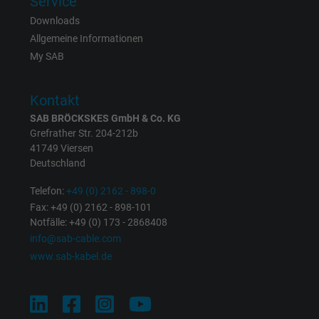
Service
Name
IDE, Google DoubleClick
Downloads
Allgemeine Informationen
Anbieter
Google LLC
My SAB
Laufzeit
1 Jahr
Kontakt
Wird verwendet, um die Aktionen eines
SAB BRÖCKSKES GmbH & Co. KG
Zweck
Benutzers auf der Website zu Werbezweck
Grefrather Str. 204-212b
zu registrieren und zu melden.
41749 Viersen
Deutschland
Telefon:
+49 (0) 2162 - 898-0
Name
test_cookie, Google DoubleClick
Fax: +49 (0) 2162 - 898-101
Notfälle: +49 (0) 173 - 2868408
Anbieter
Google LLC
info@sab-cable.com
www.sab-kabel.de
Laufzeit
15 Minuten
Enthält eine zufällig generierte Benutzer-ID.
Mithilfe dieser ID kann Google den Nutzer 