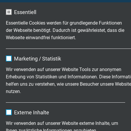
erweitertem Temperaturbereich
Essentiell
Essentielle Cookies werden für grundlegende Funktionen
der Webseite benötigt. Dadurch ist gewährleistet, dass die
Webseite einwandfrei funktioniert.
Name
cookie_optin
SABIX® D 345 FRNC TP
Marketing / Statistik
Paarverseilte Datenleitung mit verbessertem
Anbieter
TYPO3
Brennverhalten, Cu-Gesamtabschirmung und
Wir verwenden auf unserer Website Tools zur anonymen
erweitertem Temperaturbereich
Erhebung von Statistiken und Informationen. Diese Informat
Laufzeit
1 Jahr
helfen uns zu verstehen, wie unsere Besucher unsere Websit
nutzen.
Enthält die gewählten Tracking-Optin-
Zweck
Einstellungen.
Name
_ga, Google Analytics
Fragen zu unseren Produkten?
Externe Inhalte
Anbieter
Google LLC
Wir verwenden auf unserer Website externe Inhalte, um
Ihnen zusätzliche Informationen anzubieten.