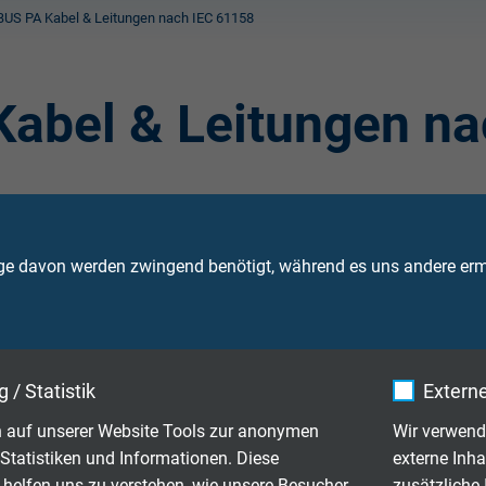
US PA Kabel & Leitungen nach IEC 61158
abel & Leitungen na
e in der
P
rozess-
A
utomatisierung (
PA
) ausgelegt. PROFIBUS 
en verschiedener Hersteller garantiert. Der modulare und deze
artung. Üblich für den Einsatz in aktuellen Systemen ist der
PR
ge davon werden zwingend benötigt, während es uns andere ermö
ystemen verwendet.
 / Statistik
Externe
ung
 auf unserer Website Tools zur anonymen
Wir verwend
Statistiken und Informationen. Diese
externe Inha
ng für Schleppketten
 helfen uns zu verstehen, wie unsere Besucher
zusätzliche