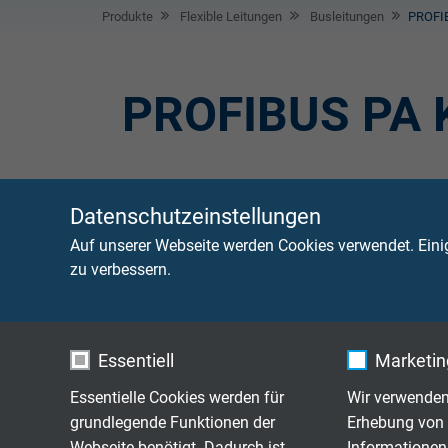
Produkte
Flexible Leitungen
Busleitungen
PROFIB
PROFIBUS PA K
PROFIBUS Kabel
sind für PROFIBUS-System
bestmögliche Interoperabilität von Komponent
Datenschutzeinstellungen
Bussystems vereinfacht die Installation und W
Auf unserer Webseite werden Cookies verwendet. Eini
werden nur noch für den Ersatz in Bestandss
zu verbessern.
Essentiell
Marketing
PB 642
PVC Profibus Leit
Essentielle Cookies werden für
Wir verwenden
grundlegende Funktionen der
Erhebung von 
S PB 644
PUR Profibus Leitu
Webseite benötigt. Dadurch ist
Informationen