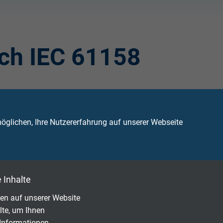
ch IEC 61158
ist standardisiert nach
IEC 61158
, was eine
ntrale Aufbau (DP: dezentrale Peripherie) des
OFIBUS Typ A,
Kabel & Leitungen vom
Typ B
glichen, Ihre Nutzererfahrung auf unserer Webseite
 Inhalte
en auf unserer Website
lte, um Ihnen
 Informationen