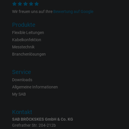
Laufzeit
15 Minuten
Wir freuen uns auf Ihre
Bewertung auf Google
Enthält eine zufällig generierte Benutzer-ID.
Produkte
Mithilfe dieser ID kann Google den Nutzer 
Flexible Leitungen
Zweck
verschiedenen Websites
Kabelkonfektion
domänenübergreifend erkennen und
Messtechnik
personalisierte Werbung anzeigen.
Branchenlösungen
bkdwCNfVtWgQ67qT8AM,49021628980,
Service
Name
Google Ad Conversion Tracking
Downloads
Allgemeine Informationen
Anbieter
Google LLC, Google Ads
My SAB
Laufzeit
Persistent
Kontakt
Zweck
Dies ist ein Conversion Tracking-Service.
SAB BRÖCKSKES GmbH & Co. KG
Grefrather Str. 204-212b