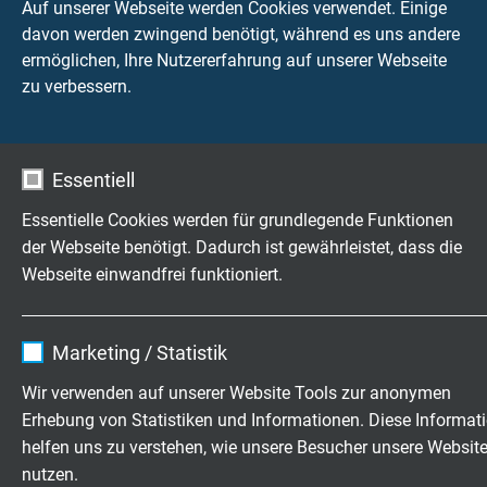
Auf unserer Webseite werden Cookies verwendet. Einige
davon werden zwingend benötigt, während es uns andere
ermöglichen, Ihre Nutzererfahrung auf unserer Webseite
zu verbessern.
CATLine CAT 7A S
schleppkettenfähige CAT 7A Gigabit Ethernet Leitung
mit UL/CSA Approbation
Essentiell
Essentielle Cookies werden für grundlegende Funktionen
der Webseite benötigt. Dadurch ist gewährleistet, dass die
Webseite einwandfrei funktioniert.
Name
cookie_optin
Marketing / Statistik
CATLine CAT 7A RT
Anbieter
TYPO3
robotertaugliche CAT 7A Gigabit Ethernet Leitung mit
Wir verwenden auf unserer Website Tools zur anonymen
UL/CSA Approbation
Erhebung von Statistiken und Informationen. Diese Informat
Laufzeit
1 Jahr
helfen uns zu verstehen, wie unsere Besucher unsere Websit
nutzen.
Enthält die gewählten Tracking-Optin-