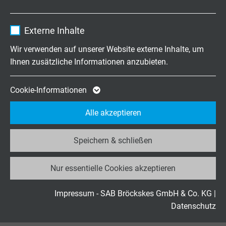
Zweck
Einstellungen.
Name
_ga, Google Analytics
Externe Inhalte
RT PN 668
Anbieter
Google LLC
Wir verwenden auf unserer Website externe Inhalte, um
PUR robotertaugliche Profinet Leitung Typ R
Ihnen zusätzliche Informationen anzubieten.
Laufzeit
2 Jahre
Cookie von Google für Website-Analysen.
Cookie-Informationen
Zweck
Erzeugt statistische Daten darüber, wie der
Alle akzeptieren
Besucher die Website nutzt.
SABIX® PB 630 FRNC
Speichern & schließen
Name
_ga_JL6KH9WKZ9, Google Analytics
halogenfreie, flammwidrige Profibus-DP Leitung
Nur essentielle Cookies akzeptieren
Anbieter
Google LLC
Laufzeit
2 Jahre
Impressum - SAB Bröckskes GmbH & Co. KG
|
Datenschutz
Cookie von Google für Website-Analysen.