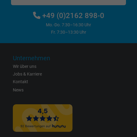
Cookie von Google für Website-Analysen.
+49 (0)2162 898-0
Zweck
Erzeugt statistische Daten darüber, wie der
Besucher die Website nutzt.
Mo.-Do. 7:30–16:30 Uhr
Fr. 7:30–13:30 Uhr
Name
IDE, Google DoubleClick
Unternehmen
Anbieter
Google LLC
Wir über uns
Laufzeit
1 Jahr
Jobs & Karriere
Kontakt
Wird verwendet, um die Aktionen eines
News
Zweck
Benutzers auf der Website zu Werbezweck
zu registrieren und zu melden.
Name
test_cookie, Google DoubleClick
Anbieter
Google LLC